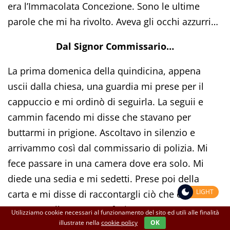
era l’Immacolata Concezione. Sono le ultime
parole che mi ha rivolto. Aveva gli occhi azzurri…
Dal Signor Commissario…
La prima domenica della quindicina, appena
uscii dalla chiesa, una guardia mi prese per il
cappuccio e mi ordinò di seguirla. La seguii e
cammin facendo mi disse che stavano per
buttarmi in prigione. Ascoltavo in silenzio e
arrivammo così dal commissario di polizia. Mi
fece passare in una camera dove era solo. Mi
diede una sedia e mi sedetti. Prese poi della
LIGHT
carta e mi disse di raccontargli ciò che era
avvenuto alla grotta. Lo feci. Dopo aver messo
Utilizziamo cookie necessari al funzionamento del sito ed utili alle finalità
illustrate nella
cookie policy
OK
alcune righe come io gliele avevo dettate,