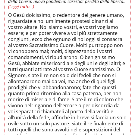
della Chiesa; nuova pandemia; carestia; perdita della libertà...
(Leggi tutto…)
O Gesù dolcissimo, o redentore del genere umano,
riguardate a noi umilmente prostesi dinanzi al
vostro altare. Noi siamo vostri, e vostri vogliamo
essere; e per poter vivere a voi più strettamente
congiunti, ecco che ognuno di noi oggi si consacra
al vostro Sacratissimo Cuore. Molti purtroppo non
vi conobbero mai; molti, disprezzando i vostri
comandamenti, vi ripudiarono. O benignissimo
Gesù, abbiate misericordia e degli uni e degli altri; e
tutti quanti attirate al vostro Cuore santissimo. O
Signore, siate il re non solo dei fedeli che non si
allontanarono mai da voi, ma anche di quei figli
prodighi che vi abbandonarono; fate che questi
quanto prima ritornino alla casa paterna, per non
morire di miseria e di fame. Siate il re di coloro che
vivono nell’inganno dell’errore o per discordia da
voi separati: richiamateli al porto della verità e
all’unità della fede, affinché in breve si faccia un solo
ovile sotto un solo pastore. Siate il re finalmente di
tutti quelli che sono avvolti nelle superstizioni del