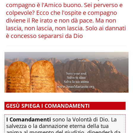
compagno è l'Amico buono. Sei perverso e
colpevole? Ecco che l'ospite e compagno
diviene il Re irato e non dà pace. Ma non
lascia, non lascia, non lascia. Solo ai dannati
è concesso separarsi da Dio
GESÙ SPIEGA I COMANDAMENTI
I Comandamenti
sono la Volontà di Dio. La
salvezza o la dannazione eterna della tua
anima al momento del giudizio, dipenderà da