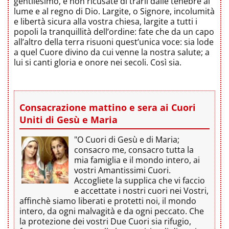
gentilesimo, e non ricusate di trarli dalle tenebre al
lume e al regno di Dio. Largite, o Signore, incolumità
e libertà sicura alla vostra chiesa, largite a tutti i
popoli la tranquillità dell’ordine: fate che da un capo
all’altro della terra risuoni quest’unica voce: sia lode
a quel Cuore divino da cui venne la nostra salute; a
lui si canti gloria e onore nei secoli. Così sia.
Consacrazione mattino e sera ai Cuori
Uniti di Gesù e Maria
"O Cuori di Gesù e di Maria;
consacro me, consacro tutta la
mia famiglia e il mondo intero, ai
vostri Amantissimi Cuori.
Accogliete la supplica che vi faccio
e accettate i nostri cuori nei Vostri,
affinchè siamo liberati e protetti noi, il mondo
intero, da ogni malvagità e da ogni peccato. Che
la protezione dei vostri Due Cuori sia rifugio,