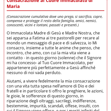
Consacrazione al Cuore Immacolato di
Maria
(Consacrazione cumulativa dove uno prega, si sacrifica, copre,
compensa e protegge il resto della famiglia, amici, nemici,
conoscenti, vicini e lontani, passati e presenti.)
O Immacolata Madre di Gesù e Madre Nostra, che
sei apparsa a Fatima ai tre pastorelli per recare al
mondo un messaggio di pace e di salvezza, io Mi
consacro, insieme a tutte le anime che penso, che
incontro, che amo, con cui la mia vita viene a
contatto - in questo giorno (solenne) che il Signore
mi ha concesso- al Tuo Cuore Immacolato, per
appartenere più perfettamente a Gesù affinché
nessuno di noi vada perduto.
Aiutami, a vivere fedelmente la mia consacrazione
con una vita tutta spesa nell’amore di Dio e dei
fratelli e in particolare ti offro le preghiere, le azioni,
le gioie, le sofferenze di questo giorno, in
riparazione degli oltraggi, sacrilegi, indifferenze,
bestemmie, impurità, scandali, offese, insulti, con
cui il Signore viene offeso, e per i meriti infiniti del