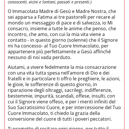
conoscenti, vicini e lontani, passati e presenti.)
O Immacolata Madre di Gesù e Madre Nostra, che
sei apparsa a Fatima ai tre pastorelli per recare al
mondo un messaggio di pace e di salvezza, io Mi
consacro, insieme a tutte le anime che penso, che
incontro, che amo, con cui la mia vita viene a
contatto - in questo giorno (solenne) che il Signore
mi ha concesso- al Tuo Cuore Immacolato, per
appartenere più perfettamente a Gesù affinché
nessuno di noi vada perduto.
Aiutami, a vivere fedelmente la mia consacrazione
con una vita tutta spesa nell’amore di Dio e dei
fratelli e in particolare ti offro le preghiere, le azioni,
le gioie, le sofferenze di questo giorno, in
riparazione degli oltraggi, sacrilegi, indifferenze,
bestemmie, impurità, scandali, offese, insulti, con
cui il Signore viene offeso, e per i meriti infiniti del
Suo Sacratissimo Cuore, e per intercessione del Tuo
Cuore Immacolato, ti chiedo la grazia della
conversione del cuore di tutti i poveri peccatori.
Ti prometto di recitare ogni giorno, per tutto il