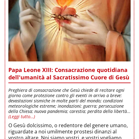
Papa Leone XIII: Consacrazione quotidiana
dell'umanità al Sacratissimo Cuore di Gesù
Preghiera di consacrazione che Gesù chiede di recitare ogni
giorno come protezione contro gli eventi in arrivo a breve:
devastazioni sismiche in molte parti del mondo; condizioni
meteorologiche estreme; inondazioni; guerra; persecuzione
della Chiesa; nuova pandemia; carestia; perdita della libertà...
(Leggi tutto…)
O Gesù dolcissimo, o redentore del genere umano,
riguardate a noi umilmente prostesi dinanzi al
vostro altare. Noi siamo vostri, e vostri vogliamo