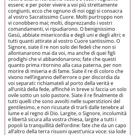
essere; e per poter vivere a voi più strettamente
congiunti, ecco che ognuno di noi oggi si consacra
al vostro Sacratissimo Cuore. Molti purtroppo non
vi conobbero mai; molti, disprezzando i vostri
comandamenti, vi ripudiarono. O benignissimo
Gesù, abbiate misericordia e degli uni e degli altri; e
tutti quanti attirate al vostro Cuore santissimo. O
Signore, siate il re non solo dei fedeli che non si
allontanarono mai da voi, ma anche di quei figli
prodighi che vi abbandonarono; fate che questi
quanto prima ritornino alla casa paterna, per non
morire di miseria e di fame. Siate il re di coloro che
vivono nell’inganno dell’errore o per discordia da
voi separati: richiamateli al porto della verità e
all’unità della fede, affinché in breve si faccia un solo
ovile sotto un solo pastore. Siate il re finalmente di
tutti quelli che sono avvolti nelle superstizioni del
gentilesimo, e non ricusate di trarli dalle tenebre al
lume e al regno di Dio. Largite, o Signore, incolumità
e libertà sicura alla vostra chiesa, largite a tutti i
popoli la tranquillità dell’ordine: fate che da un capo
all’altro della terra risuoni quest’unica voce: sia lode