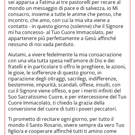
sei apparsa a Fatima ai tre pastorelli per recare al
mondo un messaggio di pace e di salvezza, io Mi
consacro, insieme a tutte le anime che penso, che
incontro, che amo, con cui la mia vita viene a
contatto - in questo giorno (solenne) che il Signore
mi ha concesso- al Tuo Cuore Immacolato, per
appartenere più perfettamente a Gesù affinché
nessuno di noi vada perduto.
Aiutami, a vivere fedelmente la mia consacrazione
con una vita tutta spesa nell’amore di Dio e dei
fratelli e in particolare ti offro le preghiere, le azioni,
le gioie, le sofferenze di questo giorno, in
riparazione degli oltraggi, sacrilegi, indifferenze,
bestemmie, impurità, scandali, offese, insulti, con
cui il Signore viene offeso, e per i meriti infiniti del
Suo Sacratissimo Cuore, e per intercessione del Tuo
Cuore Immacolato, ti chiedo la grazia della
conversione del cuore di tutti i poveri peccatori.
Ti prometto di recitare ogni giorno, per tutto il
mondo il Santo Rosario, vivere sempre da vero Tuo
figlio/a e cooperare affinché tutti ti amino come