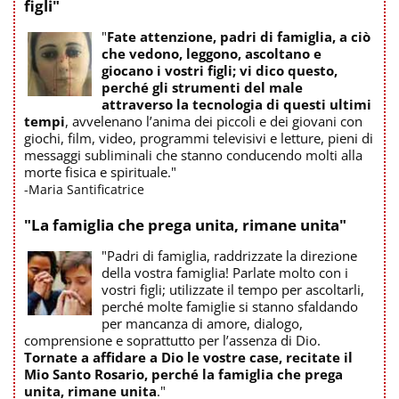
figli"
"
Fate attenzione, padri di famiglia, a ciò
che vedono, leggono, ascoltano e
giocano i vostri figli; vi dico questo,
perché gli strumenti del male
attraverso la tecnologia di questi ultimi
tempi
, avvelenano l’anima dei piccoli e dei giovani con
giochi, film, video, programmi televisivi e letture, pieni di
messaggi subliminali che stanno conducendo molti alla
morte fisica e spirituale."
-Maria Santificatrice
"La famiglia che prega unita, rimane unita"
"Padri di famiglia, raddrizzate la direzione
della vostra famiglia! Parlate molto con i
vostri figli; utilizzate il tempo per ascoltarli,
perché molte famiglie si stanno sfaldando
per mancanza di amore, dialogo,
comprensione e soprattutto per l’assenza di Dio.
Tornate a affidare a Dio le vostre case, recitate il
Mio Santo Rosario, perché la famiglia che prega
unita, rimane unita
."