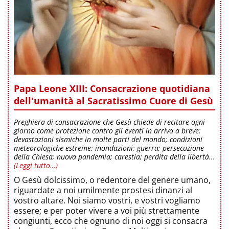
Papa Leone XIII: Consacrazione quotidiana
dell'umanità al Sacratissimo Cuore di Gesù
Preghiera di consacrazione che Gesù chiede di recitare ogni
giorno come protezione contro gli eventi in arrivo a breve:
devastazioni sismiche in molte parti del mondo; condizioni
meteorologiche estreme; inondazioni; guerra; persecuzione
della Chiesa; nuova pandemia; carestia; perdita della libertà...
(Leggi tutto…)
O Gesù dolcissimo, o redentore del genere umano,
riguardate a noi umilmente prostesi dinanzi al
vostro altare. Noi siamo vostri, e vostri vogliamo
essere; e per poter vivere a voi più strettamente
congiunti, ecco che ognuno di noi oggi si consacra