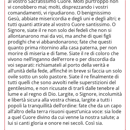
al vostro Sacratissimo Cuore. Molti purtroppo non
vi conobbero mai; molti, disprezzando i vostri
comandamenti, vi ripudiarono. O benignissimo
Gesù, abbiate misericordia e degli uni e degli altri; e
tutti quanti attirate al vostro Cuore santissimo. O
Signore, siate il re non solo dei fedeli che non si
allontanarono mai da voi, ma anche di quei figli
prodighi che vi abbandonarono; fate che questi
quanto prima ritornino alla casa paterna, per non
morire di miseria e di fame. Siate il re di coloro che
vivono nell’inganno dell’errore o per discordia da
voi separati: richiamateli al porto della verità e
all’unità della fede, affinché in breve si faccia un solo
ovile sotto un solo pastore. Siate il re finalmente di
tutti quelli che sono avvolti nelle superstizioni del
gentilesimo, e non ricusate di trarli dalle tenebre al
lume e al regno di Dio. Largite, o Signore, incolumità
e libertà sicura alla vostra chiesa, largite a tutti i
popoli la tranquillità dell’ordine: fate che da un capo
all’altro della terra risuoni quest’unica voce: sia lode
a quel Cuore divino da cui venne la nostra salute; a
lui si canti gloria e onore nei secoli. Così sia.