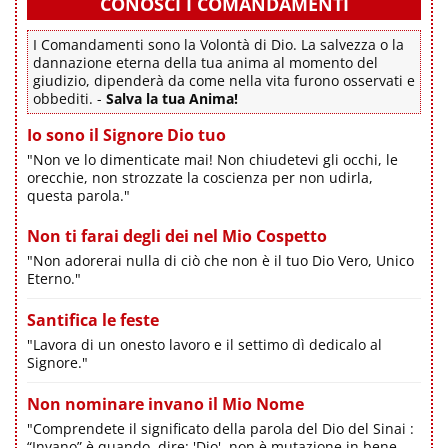
CONOSCI I COMANDAMENTI
I Comandamenti sono la Volontà di Dio. La salvezza o la
dannazione eterna della tua anima al momento del
giudizio, dipenderà da come nella vita furono osservati e
obbediti. -
Salva la tua Anima!
Io sono il Signore Dio tuo
"Non ve lo dimenticate mai! Non chiudetevi gli occhi, le
orecchie, non strozzate la coscienza per non udirla,
questa parola."
Non ti farai degli dei nel Mio Cospetto
"Non adorerai nulla di ciò che non è il tuo Dio Vero, Unico
Eterno."
Santifica le feste
"Lavora di un onesto lavoro e il settimo dì dedicalo al
Signore."
Non nominare invano il Mio Nome
"Comprendete il significato della parola del Dio del Sinai :
“Invano” è quando, dire: 'Dio', non è mutazione in bene.