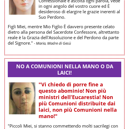
Confessionale e ascolta ogni parola, vede
in ogni angolo del vostro cuore ed È
desideroso di elargire le grazie inerenti al
Suo Perdono.
Figli Miei, mentre Mio Figlio È davvero presente celato
dietro alla persona del Sacerdote Confessore, altrettanto
reale è la Grazia dell'Assoluzione e del Perdono da parte
del Signore."
- Maria, Madre di Gesù
NO A COMUNIONI NELLA MANO O DA
LAICI!
"Vi chiedo di porre fine a
questo abominio! Non più
ministri dell’Eucarestia! Non
più Comunioni distribuite dai
laici, non più Comunioni nella
mano!"
"Piccoli Miei, si stanno commettendo molti sacrilegi con