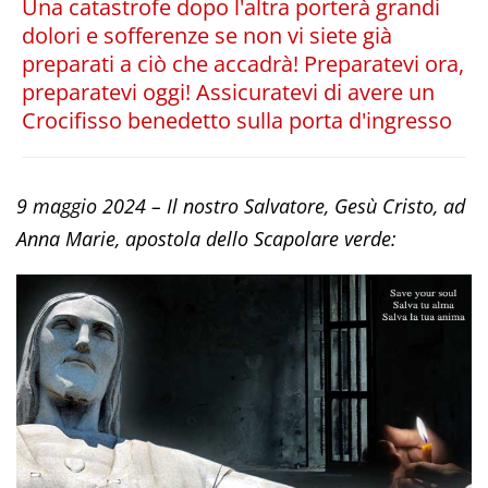
Una catastrofe dopo l'altra porterà grandi
dolori e sofferenze se non vi siete già
preparati a ciò che accadrà! Preparatevi ora,
preparatevi oggi! Assicuratevi di avere un
Crocifisso benedetto sulla porta d'ingresso
9 maggio 2024 – Il nostro Salvatore, Gesù Cristo, ad
Anna Marie, apostola dello Scapolare verde: