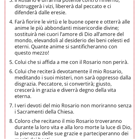
Il Rosario è un’arma potente contro l’inferno,
distruggerà i vizi, libererà dal peccato e ci
difenderà dalle eresie.
Farà fiorire le virtù e le buone opere e otterrà alle
anime le più abbondanti misericordie divine;
sostituirà nei cuori l’amore di Dio all’amore del
mondo, elevandoli al desiderio dei beni celesti ed
eterni. Quante anime si santificheranno con
questo mezzo!
Colui che si affida a me con il Rosario non perirà.
Colui che reciterà devotamente il mio Rosario,
meditando i suoi misteri, non sarà oppresso dalla
disgrazia. Peccatore, si convertirà; giusto,
crescerà in grazia e diverrà degno della vita
eterna.
I veri devoti del mio Rosario non moriranno senza
i Sacramenti della Chiesa.
Coloro che recitano il mio Rosario troveranno
durante la loro vita e alla loro morte la luce di Dio,
la pienezza delle sue grazie e parteciperanno dei