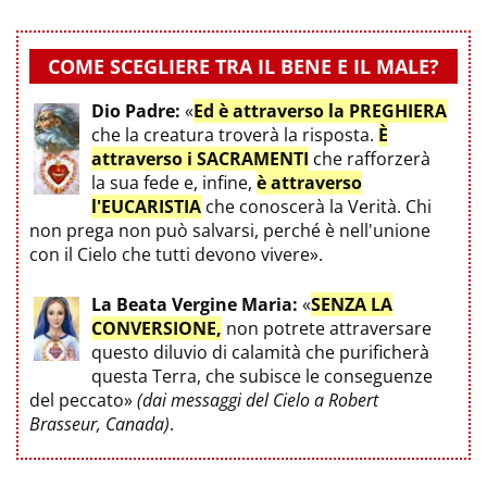
COME SCEGLIERE TRA IL BENE E IL MALE?
Dio Padre:
«
Ed è attraverso la PREGHIERA
che la creatura troverà la risposta.
È
attraverso i SACRAMENTI
che rafforzerà
la sua fede e, infine,
è attraverso
l'EUCARISTIA
che conoscerà la Verità. Chi
non prega non può salvarsi, perché è nell'unione
con il Cielo che tutti devono vivere».
La Beata Vergine Maria:
«
SENZA LA
CONVERSIONE,
non potrete attraversare
questo diluvio di calamità che purificherà
questa Terra, che subisce le conseguenze
del peccato»
(dai messaggi del Cielo a Robert
Brasseur, Canada)
.