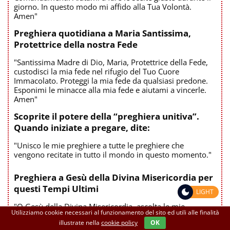
giorno. In questo modo mi affido alla Tua Volontà.
Amen"
Preghiera quotidiana a Maria Santissima,
Protettrice della nostra Fede
"Santissima Madre di Dio, Maria, Protettrice della Fede,
custodisci la mia fede nel rifugio del Tuo Cuore
Immacolato. Proteggi la mia fede da qualsiasi predone.
Esponimi le minacce alla mia fede e aiutami a vincerle.
Amen"
Scoprite il potere della “preghiera unitiva”.
Quando iniziate a pregare, dite:
"Unisco le mie preghiere a tutte le preghiere che
vengono recitate in tutto il mondo in questo momento."
Preghiera a Gesù della Divina Misericordia per
questi Tempi Ultimi
LIGHT
"O Gesù della Divina Misericordia, ascolta le mie
Utilizziamo cookie necessari al funzionamento del sito ed utili alle finalità
suppliche a te, perché sono qui per fare la tua Volontà!."
illustrate nella
cookie policy
OK