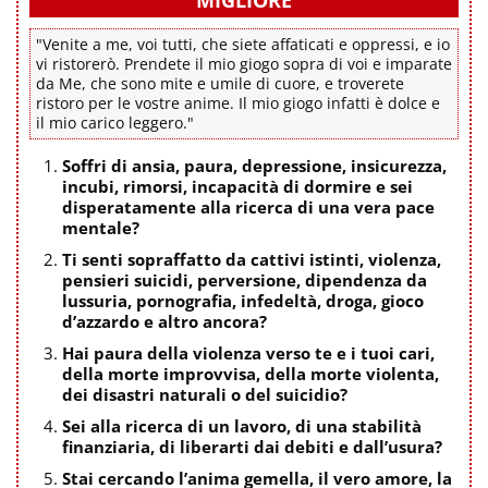
MIGLIORE
"Venite a me, voi tutti, che siete affaticati e oppressi, e io
vi ristorerò. Prendete il mio giogo sopra di voi e imparate
da Me, che sono mite e umile di cuore, e troverete
ristoro per le vostre anime. Il mio giogo infatti è dolce e
il mio carico leggero."
Soffri di ansia, paura, depressione, insicurezza,
incubi, rimorsi, incapacità di dormire e sei
disperatamente alla ricerca di una vera pace
mentale?
Ti senti sopraffatto da cattivi istinti, violenza,
pensieri suicidi, perversione, dipendenza da
lussuria, pornografia, infedeltà, droga, gioco
d’azzardo e altro ancora?
Hai paura della violenza verso te e i tuoi cari,
della morte improvvisa, della morte violenta,
dei disastri naturali o del suicidio?
Sei alla ricerca di un lavoro, di una stabilità
finanziaria, di liberarti dai debiti e dall’usura?
Stai cercando l’anima gemella, il vero amore, la