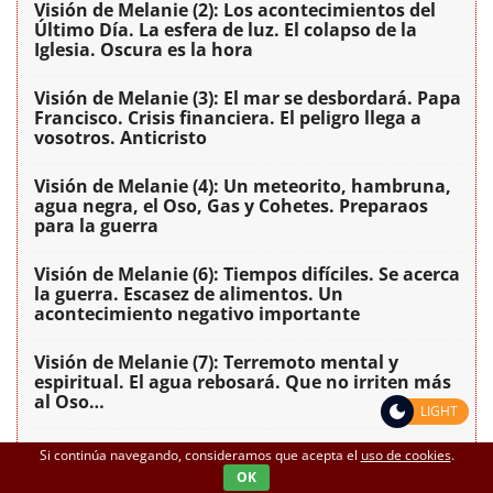
Visión de Melanie (2): Los acontecimientos del
Último Día. La esfera de luz. El colapso de la
Iglesia. Oscura es la hora
Visión de Melanie (3): El mar se desbordará. Papa
Francisco. Crisis financiera. El peligro llega a
vosotros. Anticristo
Visión de Melanie (4): Un meteorito, hambruna,
agua negra, el Oso, Gas y Cohetes. Preparaos
para la guerra
Visión de Melanie (6): Tiempos difíciles. Se acerca
la guerra. Escasez de alimentos. Un
acontecimiento negativo importante
Visión de Melanie (7): Terremoto mental y
espiritual. El agua rebosará. Que no irriten más
al Oso…
LIGHT
Visión de Melanie (8): El agua viene con los
Si continúa navegando, consideramos que acepta el
uso de cookies
.
aviones. La guerra llega a la Ciudad de las siete
OK
Colinas