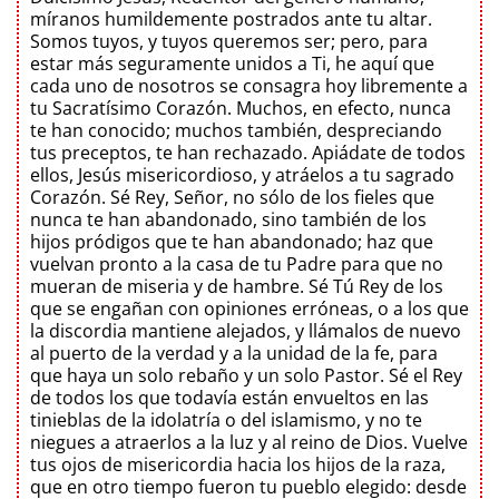
míranos humildemente postrados ante tu altar.
Somos tuyos, y tuyos queremos ser; pero, para
estar más seguramente unidos a Ti, he aquí que
cada uno de nosotros se consagra hoy libremente a
tu Sacratísimo Corazón. Muchos, en efecto, nunca
te han conocido; muchos también, despreciando
tus preceptos, te han rechazado. Apiádate de todos
ellos, Jesús misericordioso, y atráelos a tu sagrado
Corazón. Sé Rey, Señor, no sólo de los fieles que
nunca te han abandonado, sino también de los
hijos pródigos que te han abandonado; haz que
vuelvan pronto a la casa de tu Padre para que no
mueran de miseria y de hambre. Sé Tú Rey de los
que se engañan con opiniones erróneas, o a los que
la discordia mantiene alejados, y llámalos de nuevo
al puerto de la verdad y a la unidad de la fe, para
que haya un solo rebaño y un solo Pastor. Sé el Rey
de todos los que todavía están envueltos en las
tinieblas de la idolatría o del islamismo, y no te
niegues a atraerlos a la luz y al reino de Dios. Vuelve
tus ojos de misericordia hacia los hijos de la raza,
que en otro tiempo fueron tu pueblo elegido: desde