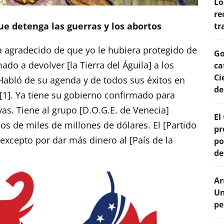
Lo
re
ue detenga las guerras y los abortos
tr
ba agradecido de que yo le hubiera protegido de
Go
do a devolver [la Tierra del Águila] a los
ca
Ci
 Habló de su agenda y de todos sus éxitos en
de
1]. Ya tiene su gobierno confirmado para
vas. Tiene al grupo [D.O.G.E. de Venecia]
El
os de miles de millones de dólares. El [Partido
pr
excepto por dar más dinero al [País de la
po
de
Ar
Un
pe