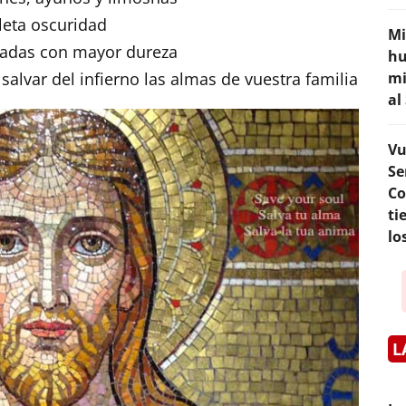
eta oscuridad
Mi
gadas con mayor dureza
hu
alvar del infierno las almas de vuestra familia
mi
al
Vu
Se
Co
ti
lo
L