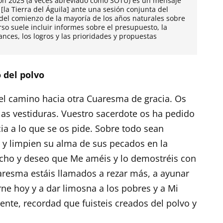
nión 2025 (a veces abreviado como SOTU) es un mensaje
la Tierra del Águila] ante una sesión conjunta del
 del comienzo de la mayoría de los años naturales sobre
urso suele incluir informes sobre el presupuesto, la
ances, los logros y las prioridades y propuestas
 del polvo
 el camino hacia otra Cuaresma de gracia. Os
 las vestiduras. Vuestro sacerdote os ha pedido
ia a lo que se os pide. Sobre todo sean
y limpien su alma de sus pecados en la
cho y deseo que Me améis y lo demostréis con
aresma estáis llamados a rezar más, a ayunar
rne hoy y a dar limosna a los pobres y a Mi
 frente, recordad que fuisteis creados del polvo y