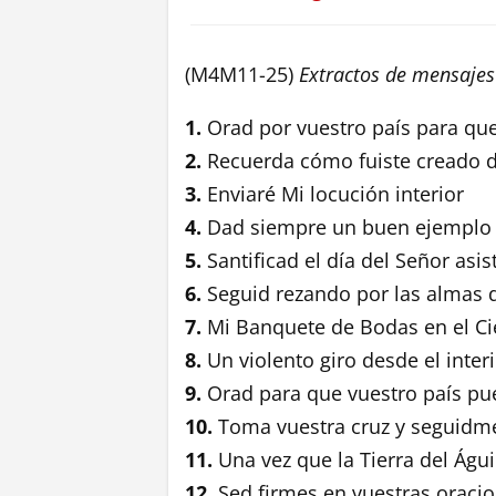
(M4M11-25)
Extractos de mensajes 
1.
Orad por vuestro país para que
2.
Recuerda cómo fuiste creado d
3.
Enviaré Mi locución interior
4.
Dad siempre un buen ejemplo a
5.
Santificad el día del Señor asi
6.
Seguid rezando por las almas d
7.
Mi Banquete de Bodas en el Ci
8.
Un violento giro desde el inter
9.
Orad para que vuestro país pu
10.
Toma vuestra cruz y seguidm
11.
Una vez que la Tierra del Águi
12.
Sed firmes en vuestras oraci