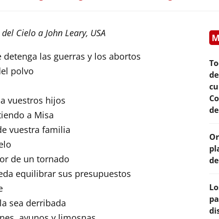
del Cielo a John Leary, USA
M
 detenga las guerras y los abortos
To
el polvo
de
cu
Co
 vuestros hijos
de
stiendo a Misa
e vuestra familia
Or
elo
pl
ior de un tornado
de
eda equilibrar sus presupuestos
Lo
e
pa
la sea derribada
di
ones, ayunos y limosnas