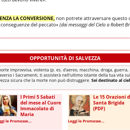
ENZA LA CONVERSIONE,
non potrete attraversare questo di
le conseguenze del peccato»
(dai messaggi del Cielo a Robert B
OPPORTUNITÀ DI SALVEZZA
rte improvvisa, violenta (p. es. d’aereo, macchina, droga, guerra, c
averso i Sacramenti, ti assisterà nell'ultimo istante della tua vita s
lvezza sicura che la morte non può distruggere.
Sei destinato al cie
I Primi 5 Sabati
Le 15 Orazioni d
del mese al Cuore
Santa Brigida
Immacolato di
(PDF)
Maria
ggi le Promesse...
Leggi le Promesse...