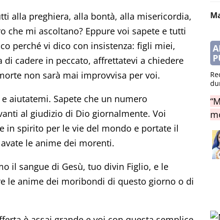
Ma
i alla preghiera, alla bontà, alla misericordia,
o che mi ascoltano? Eppure voi sapete e tutti
co perché vi dico con insistenza: figli miei,
A
P
ta di cadere in peccato, affrettatevi a chiedere
 morte non sarà mai improvvisa per voi.
Re
du
mi e aiutatemi. Sapete che un numero
“M
nti al giudizio di Dio giornalmente. Voi
mo
e in spirito per le vie del mondo e portate il
avate le anime dei morenti.
mo il sangue di Gesù, tuo divin Figlio, e le
re le anime dei moribondi di questo giorno o di
offerta è assai grande e voi con questa semplice