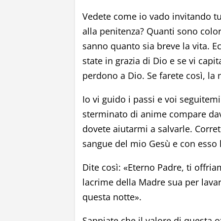
Vedete come io vado invitando tutt
alla penitenza? Quanti sono color
sanno quanto sia breve la vita. Ec
state in grazia di Dio e se vi capi
perdono a Dio. Se farete così, la
Io vi guido i passi e voi seguite
sterminato di anime compare dava
dovete aiutarmi a salvarle. Corret
sangue del mio Gesù e con esso l
Dite così: «Eterno Padre, ti offria
lacrime della Madre sua per lava
questa notte».
Sappiate che il valore di questa 