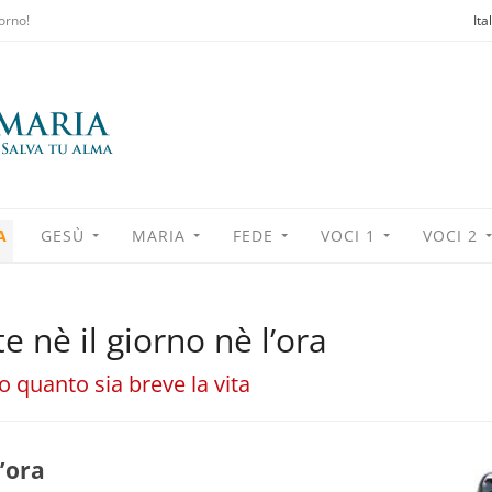
orno!
Ita
A
GESÙ
MARIA
FEDE
VOCI 1
VOCI 2
 nè il giorno nè l’ora
o quanto sia breve la vita
l’ora