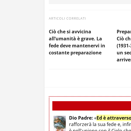
ARTICOLI CORRELATI
Ciò che si avvicina
Prepar
all’umanità è grave. La
Ciò ch
fede deve mantenervi in
(1931-
costante preparazione
un sec
arrive
Dio Padre:
«
Ed è attravers
rafforzerà la sua fede e, infi
è nell'unione con il Cielo ch