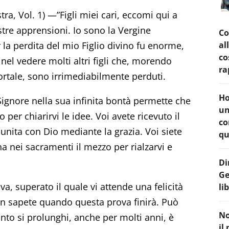
a, Vol. 1) —”Figli miei cari, eccomi qui a
ostre apprensioni. Io sono la Vergine
Co
 la perdita del mio Figlio divino fu enorme,
al
co
nel vedere molti altri figli che, morendo
ra
tale, sono irrimediabilmente perduti.
Ho
ignore nella sua infinita bontà permette che
un
 per chiarirvi le idee. Voi avete ricevuto il
co
 unita con Dio mediante la grazia. Voi siete
qu
na nei sacramenti il mezzo per rialzarvi e
Di
Ge
a, superato il quale vi attende una felicità
li
on sapete quando questa prova finirà. Può
No
to si prolunghi, anche per molti anni, è
il