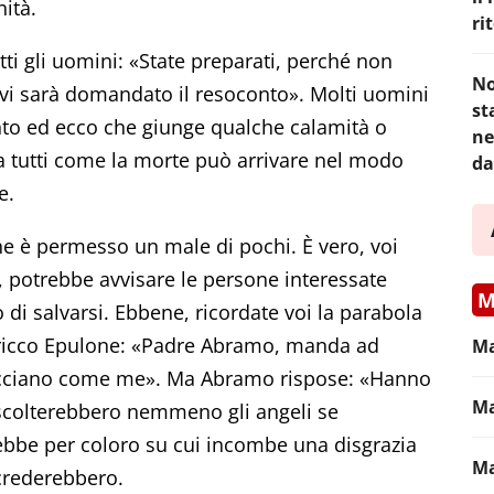
ità.
ri
tti gli uomini: «State preparati, perché non
No
ui vi sarà domandato il resoconto». Molti uomini
st
 ed ecco che giunge qualche calamità o
ne
 a tutti come la morte può arrivare nel modo
da
e.
che è permesso un male di pochi. È vero, voi
o, potrebbe avvisare le persone interessate
M
di salvarsi. Ebbene, ricordate voi la parabola
l ricco Epulone: «Padre Abramo, manda ad
Ma
 facciano come me». Ma Abramo rispose: «Hanno
Ma
 ascolterebbero nemmeno gli angeli se
rebbe per coloro su cui incombe una disgrazia
Ma
 crederebbero.