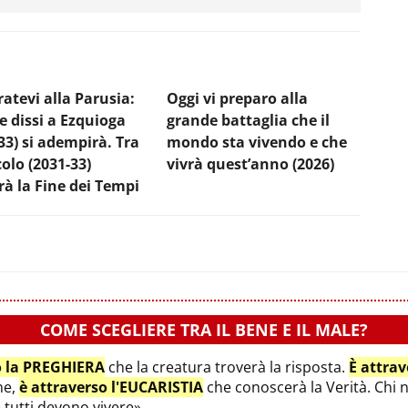
atevi alla Parusia:
Oggi vi preparo alla
e dissi a Ezquioga
grande battaglia che il
33) si adempirà. Tra
mondo sta vivendo e che
olo (2031-33)
vivrà quest’anno (2026)
rà la Fine dei Tempi
COME SCEGLIERE TRA IL BENE E IL MALE?
o la PREGHIERA
che la creatura troverà la risposta.
È attra
ne,
è attraverso l'EUCARISTIA
che conoscerà la Verità. Chi 
e tutti devono vivere».