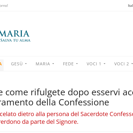
orno!
Ita
A
GESÙ
MARIA
FEDE
VOCI 1
VOCI 2
e come rifulgete dopo esservi ac
ramento della Confessione
celato dietro alla persona del Sacerdote Confessor
Perdono da parte del Signore.