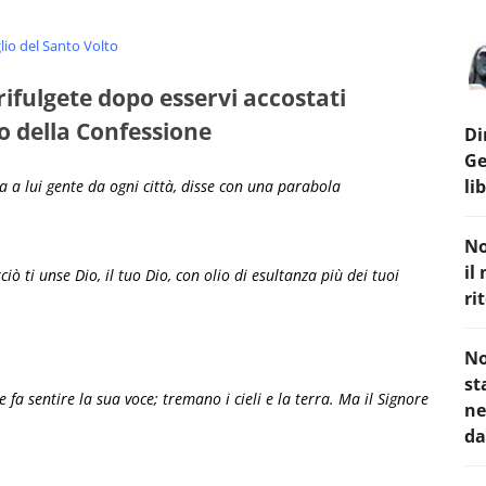
lio del Santo Volto
ifulgete dopo esservi accostati
 della Confessione
Di
Ge
li
a a lui gente da ogni città, disse con una parabola
No
il
ciò ti unse Dio, il tuo Dio, con olio di esultanza più dei tuoi
ri
No
st
fa sentire la sua voce; tremano i cieli e la terra. Ma il Signore
ne
da