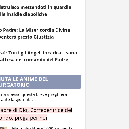
 istruisco mettendoti in guardia
lle insidie diaboliche
o Padre: La Misericordia Divina
venterà presto Giustizia
sù: Tutti gli Angeli incaricati sono
 attesa del comando del Padre
IUTA LE ANIME DEL
URGATORIO
cita spesso questa breve preghiera
rante la giornata:
adre di Dio, Corredentrice del
ndo, prega per noi
“Mio Figlio libera 1000 anime dal