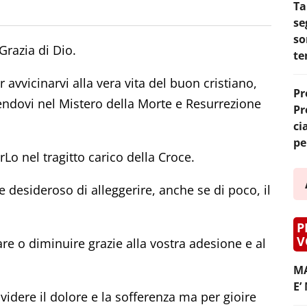
Ta
se
so
Grazia di Dio.
te
 avvicinarvi alla vera vita del buon cristiano,
Pr
ndovi nel Mistero della Morte e Resurrezione
Pr
ci
pe
Lo nel tragitto carico della Croce.
 desideroso di alleggerire, anche se di poco, il
P
V
e o diminuire grazie alla vostra adesione e al
MA
E’
videre il dolore e la sofferenza ma per gioire