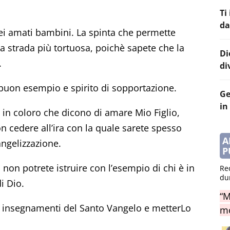
Ti
da
iei amati bambini. La spinta che permette
a strada più tortuosa, poichè sapete che la
Di
.
di
 buon esempio e spirito di sopportazione.
Ge
in
n coloro che dicono di amare Mio Figlio,
 cedere all’ira con la quale sarete spesso
A
angelizzazione.
P
 non potrete istruire con l’esempio di chi è in
Re
du
i Dio.
“M
li insegnamenti del Santo Vangelo e metterLo
mo