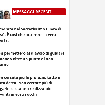
MESSAGGI RECENTI
morate nel Sacratissimo Cuore di
sù. È così che otterrete la vera
bertà.
n permetterò al diavolo di guidare
 mondo oltre un punto di non
torno
n cercate più le profezie: tutto è
ato detto. Non cercate più di
garle: si stanno realizzando
vanti ai vostri occhi