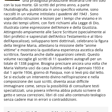
una prodigiosa produzione letteraria che finì solo
con la sua morte. Gli scritti del primo anno, a parte
l’Autobiografia, pubblicata in uno specifico volume, sono
raccolti in un volume intitolato
I quaderni del 1943
. Sono
soprattutto istruzioni e lezioni per i tempi che viviamo e in
vista dei tempi ultimi, con forti richiami alla Legge di Dio,
illustrata come espressione dell’Amore e della Giustizia.
Attingendo ampiamente alle Sacre Scritture (specialmente ai
libri profetici e sapienziali dell’Antico Testamento e al libro
dell’Apocalisse), sviluppano temi dottrinali, celebrano la figura
della Vergine Maria, attestano la missione delle “anime
vittime” e mostrano la quotidiana esperienza ascetica della
scrittrice, favorita anche dalle apparizioni celesti. Questo
volume raccoglie gli scritti di 11 quaderni autografi per un
totale di 1338 pagine. Bisogna precisare ancora una volta che
Maria Valtorta uscì da casa l’ultima volta il 4 gennaio 1933 e
dal 1 aprile 1934, giorno di Pasqua, non si levò più dal letto.
Se si esclude un intervento divino nell’ispirazione e nella
composizione dei suoi scritti, diventa assai difficile
immaginare come, senza la possibilità di consultare testi
specializzati, una povera inferma abbia potuto scrivere di
getto e senza correzioni, libri di così alto contenuto teologico
senza cadere mai in errori o contraddizioni.