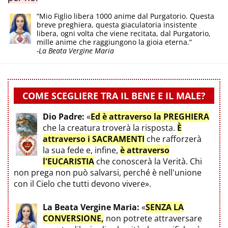
“Mio Figlio libera 1000 anime dal Purgatorio. Questa
breve preghiera, questa giaculatoria insistente
libera, ogni volta che viene recitata, dal Purgatorio,
mille anime che raggiungono la gioia eterna.”
-La Beata Vergine Maria
COME SCEGLIERE TRA IL BENE E IL MALE?
Dio Padre:
«
Ed è attraverso la PREGHIERA
che la creatura troverà la risposta.
È
attraverso i SACRAMENTI
che rafforzerà
la sua fede e, infine,
è attraverso
l'EUCARISTIA
che conoscerà la Verità. Chi
non prega non può salvarsi, perché è nell'unione
con il Cielo che tutti devono vivere».
La Beata Vergine Maria:
«
SENZA LA
CONVERSIONE,
non potrete attraversare