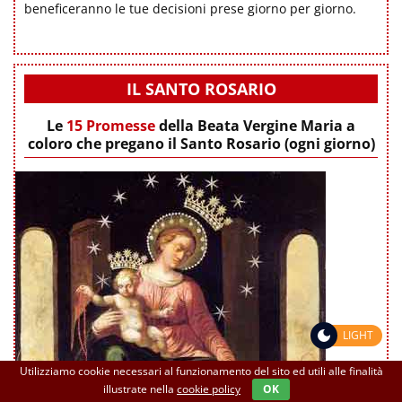
beneficeranno le tue decisioni prese giorno per giorno.
IL SANTO ROSARIO
Le
15 Promesse
della Beata Vergine Maria a
coloro che pregano il Santo Rosario (ogni giorno)
LIGHT
Utilizziamo cookie necessari al funzionamento del sito ed utili alle finalità
illustrate nella
cookie policy
OK