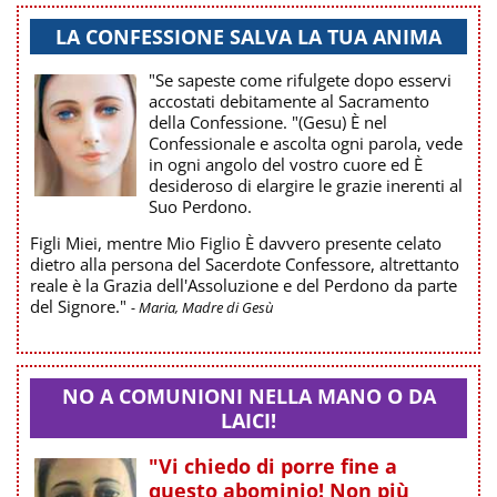
LA CONFESSIONE SALVA LA TUA ANIMA
"Se sapeste come rifulgete dopo esservi
accostati debitamente al Sacramento
della Confessione. "(Gesu) È nel
Confessionale e ascolta ogni parola, vede
in ogni angolo del vostro cuore ed È
desideroso di elargire le grazie inerenti al
Suo Perdono.
Figli Miei, mentre Mio Figlio È davvero presente celato
dietro alla persona del Sacerdote Confessore, altrettanto
reale è la Grazia dell'Assoluzione e del Perdono da parte
del Signore."
- Maria, Madre di Gesù
NO A COMUNIONI NELLA MANO O DA
LAICI!
"Vi chiedo di porre fine a
questo abominio! Non più