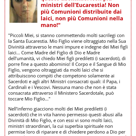
ministri dell’Eucarestia! Non
più Comunioni distribuite dai
laici, non più Comunioni nella
mano!"
"Piccoli Miei, si stanno commettendo molti sacrilegi con
la Santa Eucarestia. Mio Figlio viene oltraggiato nella Sua
Divinità attraverso le mani impure e indegne dei Miei figli
laici... Come Madre del Figlio di Dio e Madre
dell’umanità, vi chiedo Miei figli prediletti (i sacerdoti), di
porre fine a questo abominio! Il Corpo e il Sangue di Mio
Figlio, vengono oltraggiati da molti laici che si
attribuiscono compiti che competono solamente ai
Sacerdoti e agli altri Ministri consacrati quali: il Papa, i
Cardinali e i Vescovi. Nessuna mano che non è stata
consacrata attraverso il Ministero Sacerdotale, può
toccare Mio Figlio..."
Nell’inferno giacciono molti dei Miei prediletti (i
sacerdoti) che in vita hanno permesso questi abusi alla
Divinità di Mio Figlio, e con essi vi sono molti laici,
ministri straordinari, la cui superbia spirituale non
permise loro di riparare e di chiedere perdono a Dio per