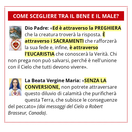
COME SCEGLIERE TRA IL BENE E IL MALE?
Dio Padre:
«
Ed è attraverso la PREGHIERA
che la creatura troverà la risposta.
È
attraverso i SACRAMENTI
che rafforzerà
la sua fede e, infine,
è attraverso
l'EUCARISTIA
che conoscerà la Verità. Chi
non prega non può salvarsi, perché è nell'unione
con il Cielo che tutti devono vivere».
La Beata Vergine Maria:
«
SENZA LA
CONVERSIONE,
non potrete attraversare
questo diluvio di calamità che purificherà
questa Terra, che subisce le conseguenze
del peccato»
(dai messaggi del Cielo a Robert
Brasseur, Canada)
.