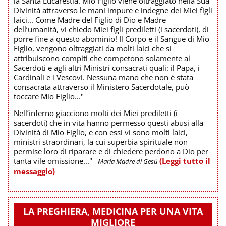
la Santa Eucarestia. Mio Figlio viene oltraggiato nella Sua
Divinità attraverso le mani impure e indegne dei Miei figli
laici... Come Madre del Figlio di Dio e Madre
dell’umanità, vi chiedo Miei figli prediletti (i sacerdoti), di
porre fine a questo abominio! Il Corpo e il Sangue di Mio
Figlio, vengono oltraggiati da molti laici che si
attribuiscono compiti che competono solamente ai
Sacerdoti e agli altri Ministri consacrati quali: il Papa, i
Cardinali e i Vescovi. Nessuna mano che non è stata
consacrata attraverso il Ministero Sacerdotale, può
toccare Mio Figlio..."
Nell’inferno giacciono molti dei Miei prediletti (i
sacerdoti) che in vita hanno permesso questi abusi alla
Divinità di Mio Figlio, e con essi vi sono molti laici,
ministri straordinari, la cui superbia spirituale non
permise loro di riparare e di chiedere perdono a Dio per
tanta vile omissione..."
(Leggi tutto il
- Maria Madre di Gesù
messaggio)
LA PREGHIERA, MEDICINA PER UNA VITA
MIGLIORE