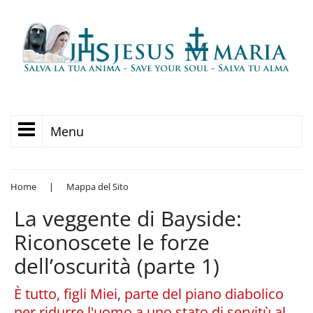
Menu
Home
|
Mappa del Sito
La veggente di Bayside:
Riconoscete le forze
dell’oscurità (parte 1)
È tutto, figli Miei, parte del piano diabolico
per ridurre l'uomo a uno stato di servitù al