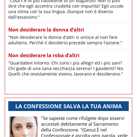
"Cosa c'è di più nauseante di un bugiardo? Non si può
dire che egli accentra crudeltà con impurità? Egli uccide
una stima con la sua lingua. Dunque non è diverso
dall'assassino."
Non desiderare la donna d’altri
"Non desiderare la donna d'altri si unisce al non fare
adulterio. Perché il desiderio precede sempre l'azione."
Non desiderare la roba d’altri
"Guardatevi intorno. Chi sono i più allegri ed i più sani?
Chi gode di una sana vecchiezza serena? I gaudenti? No.
Quelli che onestamente vivono, lavorano e desiderano."
LA CONFESSIONE SALVA LA TUA ANIMA
"Se sapeste come rifulgete dopo esservi
accostati debitamente al Sacramento
della Confessione. "(Gesu) È nel
Confessionale e ascolta ogni parola, vede