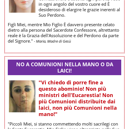
in ogni angolo del vostro cuore ed È
desideroso di elargire le grazie inerenti al
Suo Perdono.
Figli Miei, mentre Mio Figlio È davvero presente celato
dietro alla persona del Sacerdote Confessore, altrettanto
reale è la Grazia dell'Assoluzione e del Perdono da parte
del Signore."
- Maria, Madre di Gesù
NO A COMUNIONI NELLA MANO O DA
LAICI!
"Vi chiedo di porre fine a
questo abominio! Non più
ministri dell’Eucarestia! Non
più Comunioni distribuite dai
laici, non più Comunioni nella
mano!"
"Piccoli Miei, si stanno commettendo molti sacrilegi con