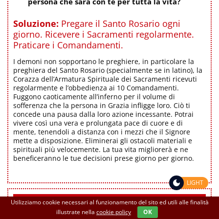
persona che sarà con te per tutta la vita?
Soluzione:
Pregare il Santo Rosario ogni
giorno. Ricevere i Sacramenti regolarmente.
Praticare i Comandamenti.
I demoni non sopportano le preghiere, in particolare la
preghiera del Santo Rosario (specialmente se in latino), la
Corazza dell’Armatura Spirituale dei Sacramenti ricevuti
regolarmente e l’obbedienza ai 10 Comandamenti.
Fuggono caoticamente all’inferno per il volume di
sofferenza che la persona in Grazia infligge loro. Ciò ti
concede una pausa dalla loro azione incessante. Potrai
vivere così una vera e prolungata pace di cuore e di
mente, tenendoli a distanza con i mezzi che il Signore
mette a disposizione. Eliminerai gli ostacoli materiali e
spirituali più velocemente. La tua vita migliorerà e ne
beneficeranno le tue decisioni prese giorno per giorno.
LIGHT
IL SANTO ROSARIO
Utilizziamo cookie necessari al funzionamento del sito ed utili alle finalità
illustrate nella
cookie policy
OK