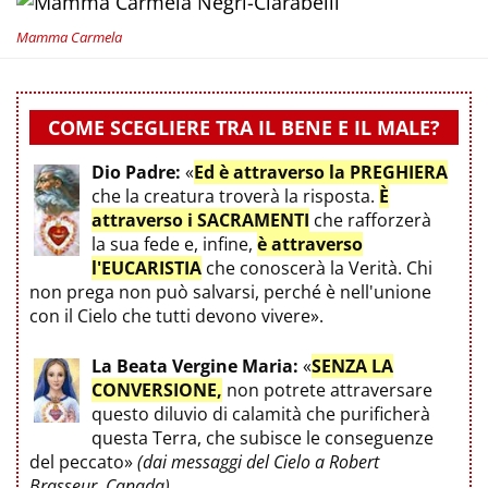
Mamma Carmela
COME SCEGLIERE TRA IL BENE E IL MALE?
Dio Padre:
«
Ed è attraverso la PREGHIERA
che la creatura troverà la risposta.
È
attraverso i SACRAMENTI
che rafforzerà
la sua fede e, infine,
è attraverso
l'EUCARISTIA
che conoscerà la Verità. Chi
non prega non può salvarsi, perché è nell'unione
con il Cielo che tutti devono vivere».
La Beata Vergine Maria:
«
SENZA LA
CONVERSIONE,
non potrete attraversare
questo diluvio di calamità che purificherà
questa Terra, che subisce le conseguenze
del peccato»
(dai messaggi del Cielo a Robert
Brasseur, Canada)
.