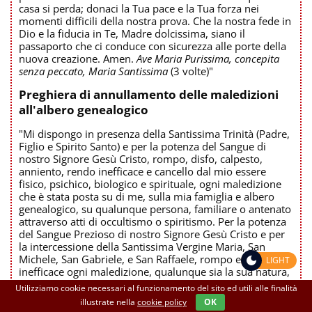
casa si perda; donaci la Tua pace e la Tua forza nei
momenti difficili della nostra prova. Che la nostra fede in
Dio e la fiducia in Te, Madre dolcissima, siano il
passaporto che ci conduce con sicurezza alle porte della
nuova creazione. Amen.
Ave Maria Purissima, concepita
senza peccato, Maria Santissima
(3 volte)"
Preghiera di annullamento delle maledizioni
all'albero genealogico
"Mi dispongo in presenza della Santissima Trinità (Padre,
Figlio e Spirito Santo) e per la potenza del Sangue di
nostro Signore Gesù Cristo, rompo, disfo, calpesto,
anniento, rendo inefficace e cancello dal mio essere
fisico, psichico, biologico e spirituale, ogni maledizione
che è stata posta su di me, sulla mia famiglia e albero
genealogico, su qualunque persona, familiare o antenato
attraverso atti di occultismo o spiritismo. Per la potenza
del Sangue Prezioso di nostro Signore Gesù Cristo e per
la intercessione della Santissima Vergine Maria, San
Michele, San Gabriele, e San Raffaele, rompo e rendo
LIGHT
inefficace ogni maledizione, qualunque sia la sua natura,
nel Nome di nostro Signore Gesù Cristo. Amen
(Ripetere 3
Utilizziamo cookie necessari al funzionamento del sito ed utili alle finalità
volte la preghiera)
"
illustrate nella
cookie policy
OK