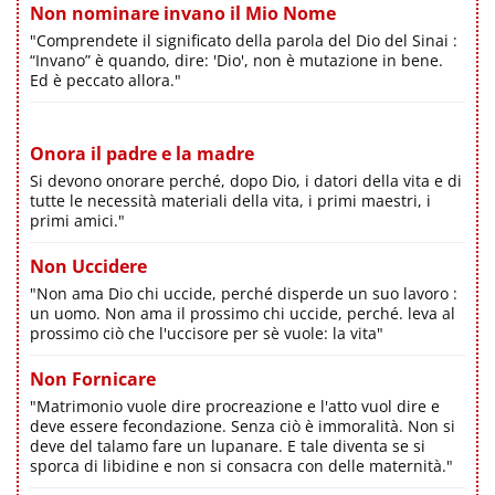
Non nominare invano il Mio Nome
"Comprendete il significato della parola del Dio del Sinai :
“Invano” è quando, dire: 'Dio', non è mutazione in bene.
Ed è peccato allora."
Onora il padre e la madre
Si devono onorare perché, dopo Dio, i datori della vita e di
tutte le necessità materiali della vita, i primi maestri, i
primi amici."
Non Uccidere
"Non ama Dio chi uccide, perché disperde un suo lavoro :
un uomo. Non ama il prossimo chi uccide, perché. leva al
prossimo ciò che l'uccisore per sè vuole: la vita"
Non Fornicare
"Matrimonio vuole dire procreazione e l'atto vuol dire e
deve essere fecondazione. Senza ciò è immoralità. Non si
deve del talamo fare un lupanare. E tale diventa se si
sporca di libidine e non si consacra con delle maternità."