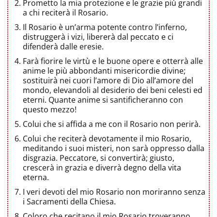
Prometto la mia protezione e le grazie più grandi
a chi reciterà il Rosario.
Il Rosario è un’arma potente contro l’inferno,
distruggerà i vizi, libererà dal peccato e ci
difenderà dalle eresie.
Farà fiorire le virtù e le buone opere e otterrà alle
anime le più abbondanti misericordie divine;
sostituirà nei cuori l’amore di Dio all’amore del
mondo, elevandoli al desiderio dei beni celesti ed
eterni. Quante anime si santificheranno con
questo mezzo!
Colui che si affida a me con il Rosario non perirà.
Colui che reciterà devotamente il mio Rosario,
meditando i suoi misteri, non sarà oppresso dalla
disgrazia. Peccatore, si convertirà; giusto,
crescerà in grazia e diverrà degno della vita
eterna.
I veri devoti del mio Rosario non moriranno senza
i Sacramenti della Chiesa.
Coloro che recitano il mio Rosario troveranno