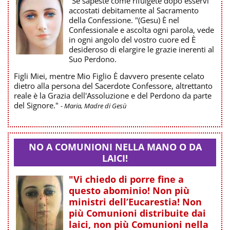
"Se sapeste come rifulgete dopo esservi
accostati debitamente al Sacramento
della Confessione. "(Gesu) È nel
Confessionale e ascolta ogni parola, vede
in ogni angolo del vostro cuore ed È
desideroso di elargire le grazie inerenti al
Suo Perdono.
Figli Miei, mentre Mio Figlio È davvero presente celato
dietro alla persona del Sacerdote Confessore, altrettanto
reale è la Grazia dell'Assoluzione e del Perdono da parte
del Signore."
- Maria, Madre di Gesù
NO A COMUNIONI NELLA MANO O DA
LAICI!
"Vi chiedo di porre fine a
questo abominio! Non più
ministri dell’Eucarestia! Non
più Comunioni distribuite dai
laici, non più Comunioni nella