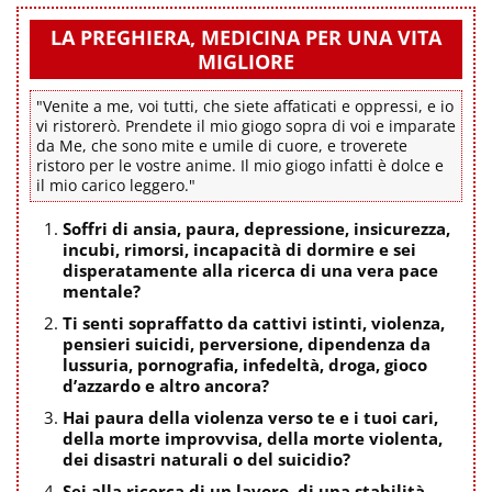
LA PREGHIERA, MEDICINA PER UNA VITA
MIGLIORE
"Venite a me, voi tutti, che siete affaticati e oppressi, e io
vi ristorerò. Prendete il mio giogo sopra di voi e imparate
da Me, che sono mite e umile di cuore, e troverete
ristoro per le vostre anime. Il mio giogo infatti è dolce e
il mio carico leggero."
Soffri di ansia, paura, depressione, insicurezza,
incubi, rimorsi, incapacità di dormire e sei
disperatamente alla ricerca di una vera pace
mentale?
Ti senti sopraffatto da cattivi istinti, violenza,
pensieri suicidi, perversione, dipendenza da
lussuria, pornografia, infedeltà, droga, gioco
d’azzardo e altro ancora?
Hai paura della violenza verso te e i tuoi cari,
della morte improvvisa, della morte violenta,
dei disastri naturali o del suicidio?
Sei alla ricerca di un lavoro, di una stabilità