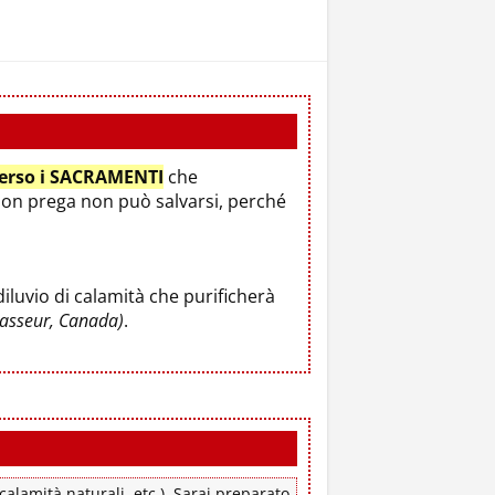
verso i SACRAMENTI
che
non prega non può salvarsi, perché
luvio di calamità che purificherà
rasseur, Canada)
.
alamità naturali, etc.). Sarai preparato