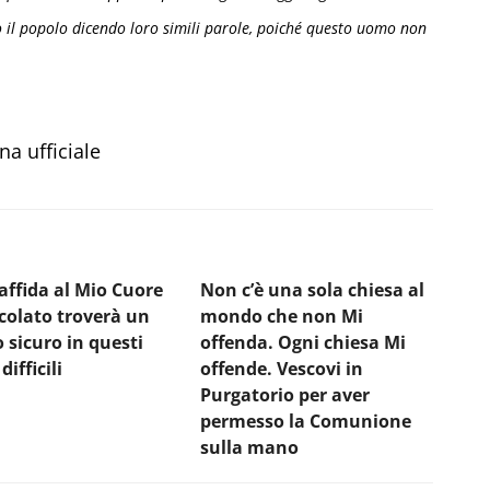
to il popolo dicendo loro simili parole, poiché questo uomo non
a ufficiale
 affida al Mio Cuore
Non c’è una sola chiesa al
olato troverà un
mondo che non Mi
o sicuro in questi
offenda. Ogni chiesa Mi
difficili
offende. Vescovi in
Purgatorio per aver
permesso la Comunione
sulla mano