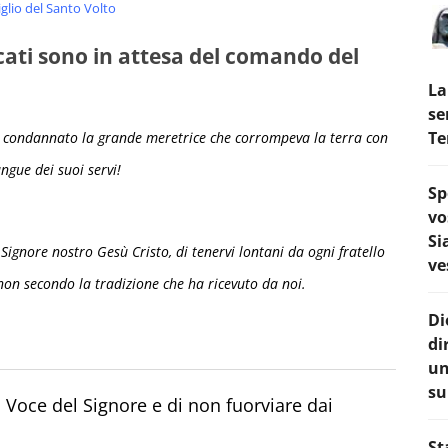
glio del Santo Volto
icati sono in attesa del comando del
La
se
Te
i ha condannato la grande meretrice che corrompeva la terra con
angue dei suoi servi!
Sp
vo
Si
 Signore nostro Gesù Cristo, di tenervi lontani da ogni fratello
ve
non secondo la tradizione che ha ricevuto da noi.
Di
di
un
su
la Voce del Signore e di non fuorviare dai
St