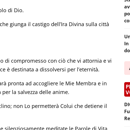
av
lo di Dio.
po
co
e giunga il castigo dell’Ira Divina sulla città
Un
In
do
o di compromesso con ciò che vi attornia e vi
ce è destinata a dissolversi per l’eternità.
sarà pronta ad accogliere le Mie Membra e in
P
à per la salvezza delle anime.
V
DI
eclino; non Lo permetterà Colui che detiene il
Fu
Re
 e silenziosamente meditate le Parole di Vita