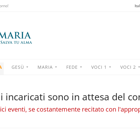
orno!
Ita
A
GESÙ
MARIA
FEDE
VOCI 1
VOCI 2
li incaricati sono in attesa del
gici eventi, se costantemente recitato con l'appro