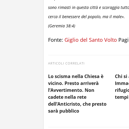
sono rimasti in questa città e scoraggia tut
cerca il benessere del popolo, ma il male».
(Geremia 38:4)
Fonte:
Giglio del Santo Volto
Pagin
ARTICOLI CORRELATI
Lo scisma nella Chiesa è
Chi si
vicino. Presto arriverà
Immac
l’Avvertimento. Non
rifugi
cadete nella rete
tempi 
dell’Anticristo, che presto
sarà pubblico