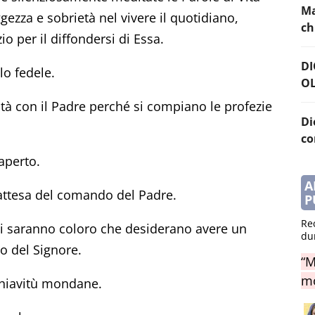
Ma
gezza e sobrietà nel vivere il quotidiano,
chi
o per il diffondersi di Essa.
DI
lo fedele.
OL
tà con il Padre perché si compiano le profezie
Di
co
 aperto.
A
n attesa del comando del Padre.
P
Re
eli saranno coloro che desiderano avere un
du
to del Signore.
“M
mo
schiavitù mondane.