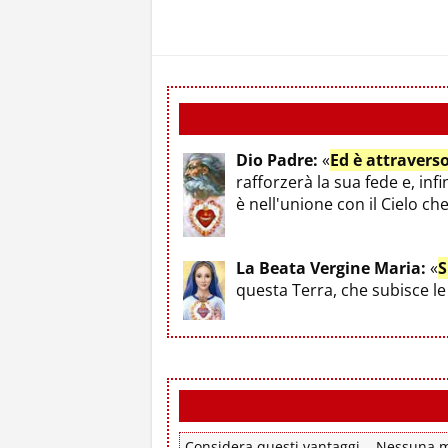
Dio Padre:
«
Ed è attravers
rafforzerà la sua fede e, infi
è nell'unione con il Cielo ch
La Beata Vergine Maria:
«
S
questa Terra, che subisce 
Considera questi vantaggi... Nessuna mo