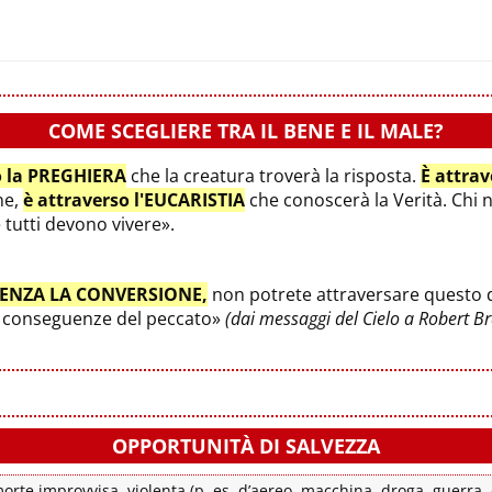
COME SCEGLIERE TRA IL BENE E IL MALE?
o la PREGHIERA
che la creatura troverà la risposta.
È attra
ne,
è attraverso l'EUCARISTIA
che conoscerà la Verità. Chi 
e tutti devono vivere».
ENZA LA CONVERSIONE,
non potrete attraversare questo di
le conseguenze del peccato»
(dai messaggi del Cielo a Robert B
OPPORTUNITÀ DI SALVEZZA
rte improvvisa, violenta (p. es. d’aereo, macchina, droga, guerra, c