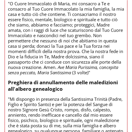
"O Cuore Immacolato di Maria, mi consacro a Te e
consacro al Tuo Cuore Immacolato la mia famiglia, la mia
casa e tutto ciò che contiene. Ti consacriamo il nostro
essere fisico, mentale, biologico e spirituale e tutto ciò
che siamo, abbiamo e facciamo; proteggici, Madre
amata, con i raggi di luce che scaturiscono dal Tuo Cuore
Immacolato e nascondici nel tuo grembo. Non
permettere che nessuno di noi che abitiamo in questa
casa si perda; donaci la Tua pace e la Tua forza nei
momenti difficili della nostra prova. Che la nostra fede in
Dio e la fiducia in Te, Madre dolcissima, siano il
passaporto che ci conduce con sicurezza alle porte della
nuova creazione. Amen.
Ave Maria Purissima, concepita
senza peccato, Maria Santissima
(3 volte)"
Preghiera di annullamento delle maledizioni
all'albero genealogico
"Mi dispongo in presenza della Santissima Trinità (Padre,
Figlio e Spirito Santo) e per la potenza del Sangue di
nostro Signore Gesù Cristo, rompo, disfo, calpesto,
anniento, rendo inefficace e cancello dal mio essere
fisico, psichico, biologico e spirituale, ogni maledizione
che è stata posta su di me, sulla mia famiglia e albero
genealogico, su qualunque persona, familiare o antenato