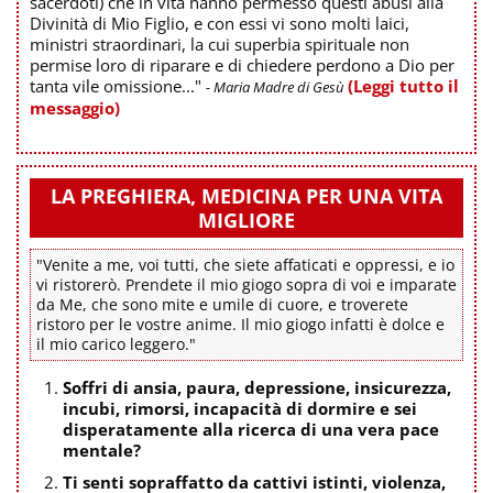
sacerdoti) che in vita hanno permesso questi abusi alla
Divinità di Mio Figlio, e con essi vi sono molti laici,
ministri straordinari, la cui superbia spirituale non
permise loro di riparare e di chiedere perdono a Dio per
tanta vile omissione..."
(Leggi tutto il
- Maria Madre di Gesù
messaggio)
LA PREGHIERA, MEDICINA PER UNA VITA
MIGLIORE
"Venite a me, voi tutti, che siete affaticati e oppressi, e io
vi ristorerò. Prendete il mio giogo sopra di voi e imparate
da Me, che sono mite e umile di cuore, e troverete
ristoro per le vostre anime. Il mio giogo infatti è dolce e
il mio carico leggero."
Soffri di ansia, paura, depressione, insicurezza,
incubi, rimorsi, incapacità di dormire e sei
disperatamente alla ricerca di una vera pace
mentale?
Ti senti sopraffatto da cattivi istinti, violenza,