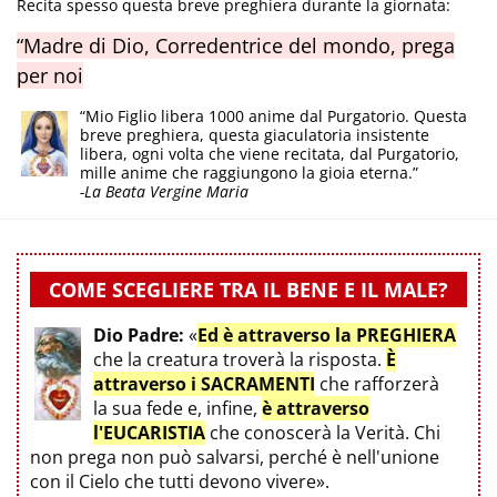
Recita spesso questa breve preghiera durante la giornata:
“Madre di Dio, Corredentrice del mondo, prega
per noi
“Mio Figlio libera 1000 anime dal Purgatorio. Questa
breve preghiera, questa giaculatoria insistente
libera, ogni volta che viene recitata, dal Purgatorio,
mille anime che raggiungono la gioia eterna.”
-La Beata Vergine Maria
COME SCEGLIERE TRA IL BENE E IL MALE?
Dio Padre:
«
Ed è attraverso la PREGHIERA
che la creatura troverà la risposta.
È
attraverso i SACRAMENTI
che rafforzerà
la sua fede e, infine,
è attraverso
l'EUCARISTIA
che conoscerà la Verità. Chi
non prega non può salvarsi, perché è nell'unione
con il Cielo che tutti devono vivere».