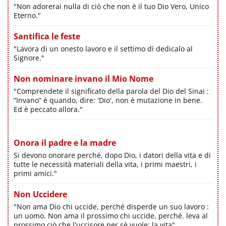
"Non adorerai nulla di ciò che non è il tuo Dio Vero, Unico
Eterno."
Santifica le feste
"Lavora di un onesto lavoro e il settimo dì dedicalo al
Signore."
Non nominare invano il Mio Nome
"Comprendete il significato della parola del Dio del Sinai :
“Invano” è quando, dire: 'Dio', non è mutazione in bene.
Ed è peccato allora."
Onora il padre e la madre
Si devono onorare perché, dopo Dio, i datori della vita e di
tutte le necessità materiali della vita, i primi maestri, i
primi amici."
Non Uccidere
"Non ama Dio chi uccide, perché disperde un suo lavoro :
un uomo. Non ama il prossimo chi uccide, perché. leva al
prossimo ciò che l'uccisore per sè vuole: la vita"