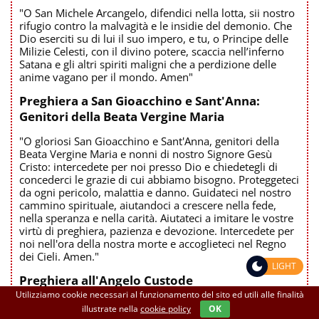
"O San Michele Arcangelo, difendici nella lotta, sii nostro
rifugio contro la malvagità e le insidie del demonio. Che
Dio eserciti su di lui il suo impero, e tu, o Principe delle
Milizie Celesti, con il divino potere, scaccia nell’inferno
Satana e gli altri spiriti maligni che a perdizione delle
anime vagano per il mondo. Amen"
Preghiera a San Gioacchino e Sant'Anna:
Genitori della Beata Vergine Maria
"O gloriosi San Gioacchino e Sant'Anna, genitori della
Beata Vergine Maria e nonni di nostro Signore Gesù
Cristo: intercedete per noi presso Dio e chiedetegli di
concederci le grazie di cui abbiamo bisogno. Proteggeteci
da ogni pericolo, malattia e danno. Guidateci nel nostro
cammino spirituale, aiutandoci a crescere nella fede,
nella speranza e nella carità. Aiutateci a imitare le vostre
virtù di preghiera, pazienza e devozione. Intercedete per
noi nell'ora della nostra morte e accoglieteci nel Regno
dei Cieli. Amen."
LIGHT
Preghiera all'Angelo Custode
Utilizziamo cookie necessari al funzionamento del sito ed utili alle finalità
"Angelo di Dio, che sei il mio custode, illumina,
illustrate nella
cookie policy
OK
custodisci, reggi e governa me che ti fui affidato dalla