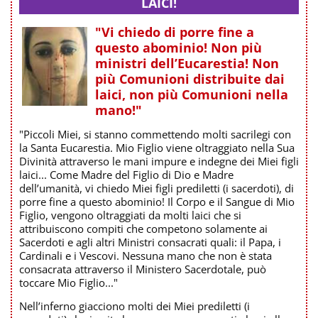
LAICI!
"Vi chiedo di porre fine a
questo abominio! Non più
ministri dell’Eucarestia! Non
più Comunioni distribuite dai
laici, non più Comunioni nella
mano!"
"Piccoli Miei, si stanno commettendo molti sacrilegi con
la Santa Eucarestia. Mio Figlio viene oltraggiato nella Sua
Divinità attraverso le mani impure e indegne dei Miei figli
laici... Come Madre del Figlio di Dio e Madre
dell’umanità, vi chiedo Miei figli prediletti (i sacerdoti), di
porre fine a questo abominio! Il Corpo e il Sangue di Mio
Figlio, vengono oltraggiati da molti laici che si
attribuiscono compiti che competono solamente ai
Sacerdoti e agli altri Ministri consacrati quali: il Papa, i
Cardinali e i Vescovi. Nessuna mano che non è stata
consacrata attraverso il Ministero Sacerdotale, può
toccare Mio Figlio..."
Nell’inferno giacciono molti dei Miei prediletti (i