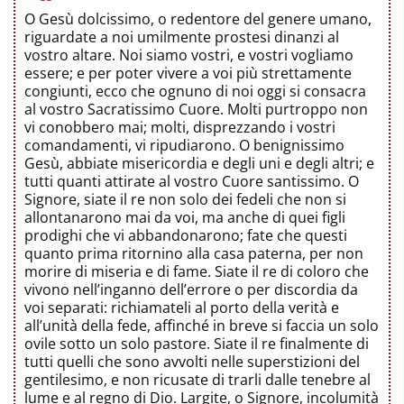
O Gesù dolcissimo, o redentore del genere umano,
riguardate a noi umilmente prostesi dinanzi al
vostro altare. Noi siamo vostri, e vostri vogliamo
essere; e per poter vivere a voi più strettamente
congiunti, ecco che ognuno di noi oggi si consacra
al vostro Sacratissimo Cuore. Molti purtroppo non
vi conobbero mai; molti, disprezzando i vostri
comandamenti, vi ripudiarono. O benignissimo
Gesù, abbiate misericordia e degli uni e degli altri; e
tutti quanti attirate al vostro Cuore santissimo. O
Signore, siate il re non solo dei fedeli che non si
allontanarono mai da voi, ma anche di quei figli
prodighi che vi abbandonarono; fate che questi
quanto prima ritornino alla casa paterna, per non
morire di miseria e di fame. Siate il re di coloro che
vivono nell’inganno dell’errore o per discordia da
voi separati: richiamateli al porto della verità e
all’unità della fede, affinché in breve si faccia un solo
ovile sotto un solo pastore. Siate il re finalmente di
tutti quelli che sono avvolti nelle superstizioni del
gentilesimo, e non ricusate di trarli dalle tenebre al
lume e al regno di Dio. Largite, o Signore, incolumità