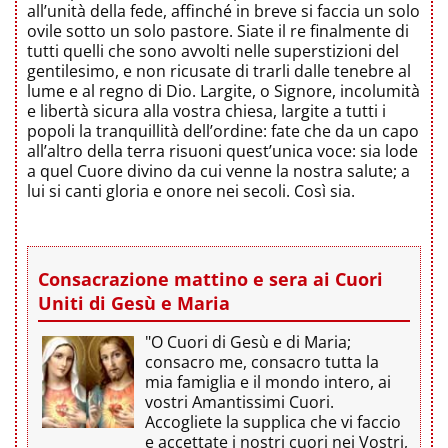
all’unità della fede, affinché in breve si faccia un solo
ovile sotto un solo pastore. Siate il re finalmente di
tutti quelli che sono avvolti nelle superstizioni del
gentilesimo, e non ricusate di trarli dalle tenebre al
lume e al regno di Dio. Largite, o Signore, incolumità
e libertà sicura alla vostra chiesa, largite a tutti i
popoli la tranquillità dell’ordine: fate che da un capo
all’altro della terra risuoni quest’unica voce: sia lode
a quel Cuore divino da cui venne la nostra salute; a
lui si canti gloria e onore nei secoli. Così sia.
Consacrazione mattino e sera ai Cuori
Uniti di Gesù e Maria
"O Cuori di Gesù e di Maria;
consacro me, consacro tutta la
mia famiglia e il mondo intero, ai
vostri Amantissimi Cuori.
Accogliete la supplica che vi faccio
e accettate i nostri cuori nei Vostri,