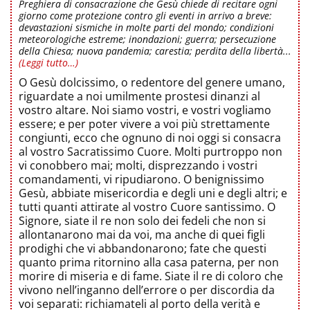
Preghiera di consacrazione che Gesù chiede di recitare ogni
giorno come protezione contro gli eventi in arrivo a breve:
devastazioni sismiche in molte parti del mondo; condizioni
meteorologiche estreme; inondazioni; guerra; persecuzione
della Chiesa; nuova pandemia; carestia; perdita della libertà...
(Leggi tutto…)
O Gesù dolcissimo, o redentore del genere umano,
riguardate a noi umilmente prostesi dinanzi al
vostro altare. Noi siamo vostri, e vostri vogliamo
essere; e per poter vivere a voi più strettamente
congiunti, ecco che ognuno di noi oggi si consacra
al vostro Sacratissimo Cuore. Molti purtroppo non
vi conobbero mai; molti, disprezzando i vostri
comandamenti, vi ripudiarono. O benignissimo
Gesù, abbiate misericordia e degli uni e degli altri; e
tutti quanti attirate al vostro Cuore santissimo. O
Signore, siate il re non solo dei fedeli che non si
allontanarono mai da voi, ma anche di quei figli
prodighi che vi abbandonarono; fate che questi
quanto prima ritornino alla casa paterna, per non
morire di miseria e di fame. Siate il re di coloro che
vivono nell’inganno dell’errore o per discordia da
voi separati: richiamateli al porto della verità e