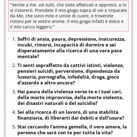
"Venite a me, voi tutti, che siete affaticati e oppressi, e io
vi ristorerò. Prendete il mio giogo sopra di voi e imparate
da Me, che sono mite e umile di cuore, e troverete
ristoro per le vostre anime. Il mio giogo infatti è dolce e
il mio carico leggero."
Soffri di ansia, paura, depressione, insicurezza,
incubi, rimorsi, incapacità di dormire e sei
disperatamente alla ricerca di una vera pace
mentale?
Ti senti sopraffatto da cattivi istinti, violenza,
pensieri suicidi, perversione, dipendenza da
lussuria, pornografia, infedeltà, droga, gioco
d’azzardo e altro ancora?
Hai paura della violenza verso te e i tuoi cari,
della morte improvvisa, della morte violenta,
dei disastri naturali o del suicidio?
Sei alla ricerca di un lavoro, di una stabilità
finanziaria, di liberarti dai debiti e dall’usura?
Stai cercando l’anima gemella, il vero amore, la
persona che sarà con te per tutta la vita?