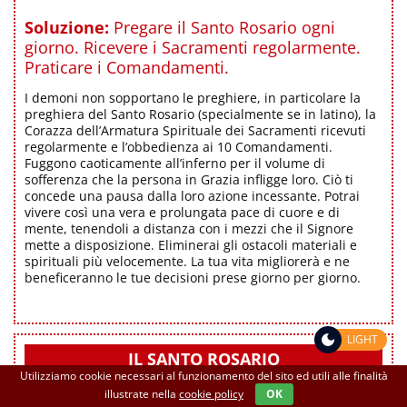
Soluzione:
Pregare il Santo Rosario ogni
giorno. Ricevere i Sacramenti regolarmente.
Praticare i Comandamenti.
I demoni non sopportano le preghiere, in particolare la
preghiera del Santo Rosario (specialmente se in latino), la
Corazza dell’Armatura Spirituale dei Sacramenti ricevuti
regolarmente e l’obbedienza ai 10 Comandamenti.
Fuggono caoticamente all’inferno per il volume di
sofferenza che la persona in Grazia infligge loro. Ciò ti
concede una pausa dalla loro azione incessante. Potrai
vivere così una vera e prolungata pace di cuore e di
mente, tenendoli a distanza con i mezzi che il Signore
mette a disposizione. Eliminerai gli ostacoli materiali e
spirituali più velocemente. La tua vita migliorerà e ne
beneficeranno le tue decisioni prese giorno per giorno.
LIGHT
IL SANTO ROSARIO
Utilizziamo cookie necessari al funzionamento del sito ed utili alle finalità
illustrate nella
cookie policy
OK
Le
15 Promesse
della Beata Vergine Maria a