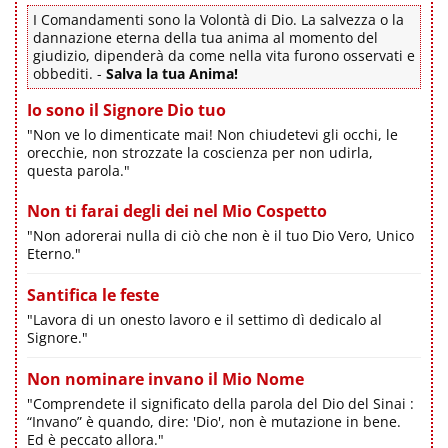
I Comandamenti sono la Volontà di Dio. La salvezza o la
dannazione eterna della tua anima al momento del
giudizio, dipenderà da come nella vita furono osservati e
obbediti. -
Salva la tua Anima!
Io sono il Signore Dio tuo
"Non ve lo dimenticate mai! Non chiudetevi gli occhi, le
orecchie, non strozzate la coscienza per non udirla,
questa parola."
Non ti farai degli dei nel Mio Cospetto
"Non adorerai nulla di ciò che non è il tuo Dio Vero, Unico
Eterno."
Santifica le feste
"Lavora di un onesto lavoro e il settimo dì dedicalo al
Signore."
Non nominare invano il Mio Nome
"Comprendete il significato della parola del Dio del Sinai :
“Invano” è quando, dire: 'Dio', non è mutazione in bene.
Ed è peccato allora."