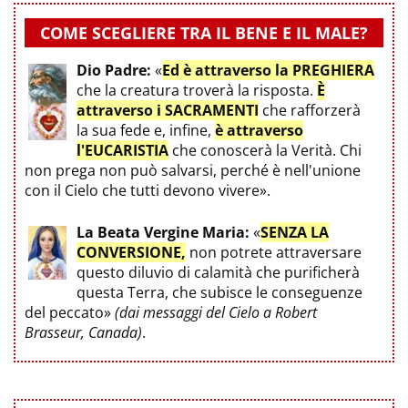
COME SCEGLIERE TRA IL BENE E IL MALE?
Dio Padre:
«
Ed è attraverso la PREGHIERA
che la creatura troverà la risposta.
È
attraverso i SACRAMENTI
che rafforzerà
la sua fede e, infine,
è attraverso
l'EUCARISTIA
che conoscerà la Verità. Chi
non prega non può salvarsi, perché è nell'unione
con il Cielo che tutti devono vivere».
La Beata Vergine Maria:
«
SENZA LA
CONVERSIONE,
non potrete attraversare
questo diluvio di calamità che purificherà
questa Terra, che subisce le conseguenze
del peccato»
(dai messaggi del Cielo a Robert
Brasseur, Canada)
.