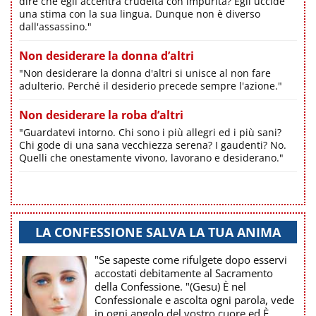
dire che egli accentra crudeltà con impurità? Egli uccide
una stima con la sua lingua. Dunque non è diverso
dall'assassino."
Non desiderare la donna d’altri
"Non desiderare la donna d'altri si unisce al non fare
adulterio. Perché il desiderio precede sempre l'azione."
Non desiderare la roba d’altri
"Guardatevi intorno. Chi sono i più allegri ed i più sani?
Chi gode di una sana vecchiezza serena? I gaudenti? No.
Quelli che onestamente vivono, lavorano e desiderano."
LA CONFESSIONE SALVA LA TUA ANIMA
"Se sapeste come rifulgete dopo esservi
accostati debitamente al Sacramento
della Confessione. "(Gesu) È nel
Confessionale e ascolta ogni parola, vede
in ogni angolo del vostro cuore ed È