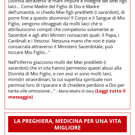
Divinità attraverso le mani impure e indegne dei Miei figli
laici... Come Madre del Figlio di Dio e Madre
dell’umanità, vi chiedo Miei figli prediletti (i sacerdoti), di
porre fine a questo abominio! Il Corpo e il Sangue di Mio
Figlio, vengono oltraggiati da molti laici che si
attribuiscono compiti che competono solamente ai
Sacerdoti e agli altri Ministri consacrati quali: il Papa, i
Cardinali e i Vescovi. Nessuna mano che non è stata
consacrata attraverso il Ministero Sacerdotale, può
toccare Mio Figlio..."
Nell’inferno giacciono molti dei Miei prediletti (i
sacerdoti) che in vita hanno permesso questi abusi alla
Divinità di Mio Figlio, e con essi vi sono molti laici,
ministri straordinari, la cui superbia spirituale non
permise loro di riparare e di chiedere perdono a Dio per
tanta vile omissione..."
(Leggi tutto il
- Maria Madre di Gesù
messaggio)
LA PREGHIERA, MEDICINA PER UNA VITA
MIGLIORE