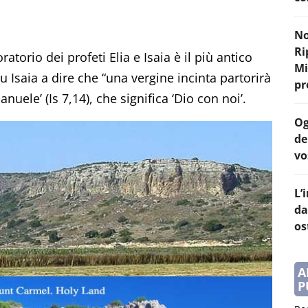
No
Ri
atorio dei profeti Elia e Isaia è il più antico
Mi
u Isaia a dire che “una vergine incinta partorirà
pr
uele’ (Is 7,14), che significa ‘Dio con noi’.
Og
de
vos
L’
da
os
A
P