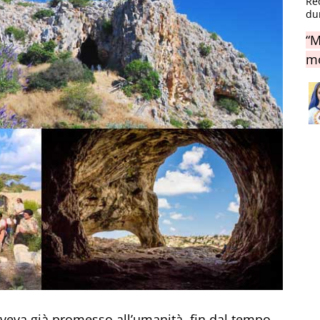
Re
du
“M
mo
aveva già promesso all’umanità, fin dal tempo