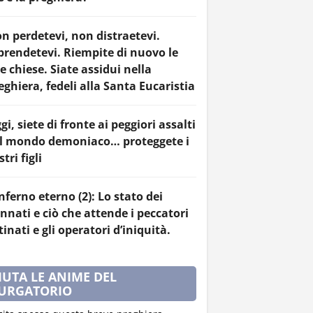
n perdetevi, non distraetevi.
prendetevi. Riempite di nuovo le
e chiese. Siate assidui nella
eghiera, fedeli alla Santa Eucaristia
gi, siete di fronte ai peggiori assalti
l mondo demoniaco… proteggete i
tri figli
inferno eterno (2): Lo stato dei
nnati e ciò che attende i peccatori
tinati e gli operatori d’iniquità.
IUTA LE ANIME DEL
URGATORIO