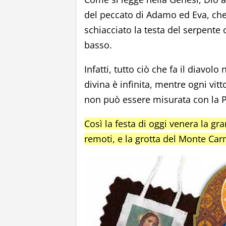
del peccato di Adamo ed Eva, ch
schiacciato la testa del serpente
basso.
Infatti, tutto ciò che fa il diavol
divina è infinita, mentre ogni vit
non può essere misurata con la P
Così la festa di oggi venera la gr
remoti, e la grotta del Monte Car