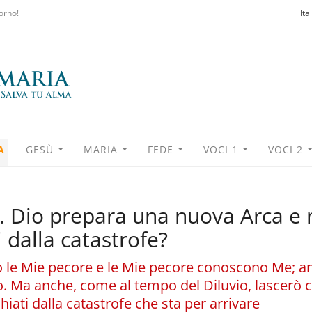
orno!
Ita
A
GESÙ
MARIA
FEDE
VOCI 1
VOCI 2
 Dio prepara una nuova Arca e 
 dalla catastrofe?
 le Mie pecore e le Mie pecore conoscono Me; an
o. Ma anche, come al tempo del Diluvio, lascerò ch
chiati dalla catastrofe che sta per arrivare