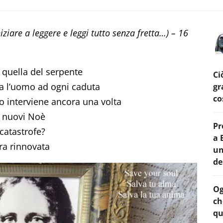
iziare a leggere e leggi tutto senza fretta…) – 16
quella del serpente
Ci
va l’uomo ad ogni caduta
gr
co
o interviene ancora una volta
 nuovi Noè
Pr
catastrofe?
a 
rra rinnovata
un
de
Og
ch
qu