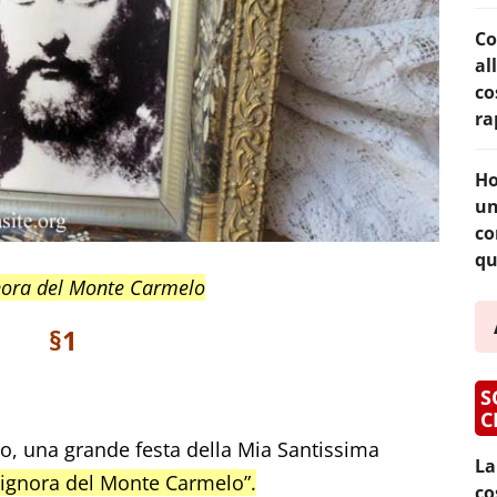
Co
al
co
ra
Ho
un
co
qu
gnora del Monte Carmelo
§1
S
C
no, una grande festa della Mia Santissima
La
Signora del Monte Carmelo”.
co