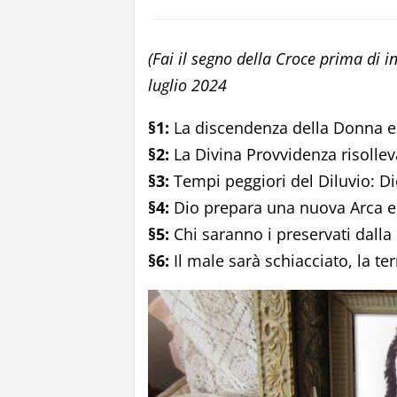
(Fai il segno della Croce prima di in
luglio 2024
§1:
La discendenza della Donna e 
§2:
La Divina Provvidenza risolle
§3:
Tempi peggiori del Diluvio: Di
§4:
Dio prepara una nuova Arca e
§5:
Chi saranno i preservati dalla 
§6:
Il male sarà schiacciato, la te