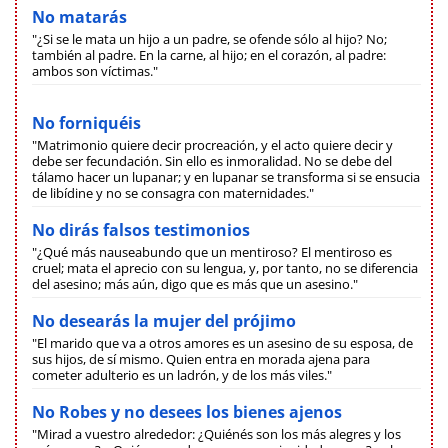
No matarás
"¿Si se le mata un hijo a un padre, se ofende sólo al hijo? No;
también al padre. En la carne, al hijo; en el corazón, al padre:
ambos son víctimas."
No forniquéis
"Matrimonio quiere decir procreación, y el acto quiere decir y
debe ser fecundación. Sin ello es inmoralidad. No se debe del
tálamo hacer un lupanar; y en lupanar se transforma si se ensucia
de libídine y no se consagra con maternidades."
No dirás falsos testimonios
"¿Qué más nauseabundo que un mentiroso? El mentiroso es
cruel; mata el aprecio con su lengua, y, por tanto, no se diferencia
del asesino; más aún, digo que es más que un asesino."
No desearás la mujer del prójimo
"El marido que va a otros amores es un asesino de su esposa, de
sus hijos, de sí mismo. Quien entra en morada ajena para
cometer adulterio es un ladrón, y de los más viles."
No Robes y no desees los bienes ajenos
"Mirad a vuestro alrededor: ¿Quiénés son los más alegres y los