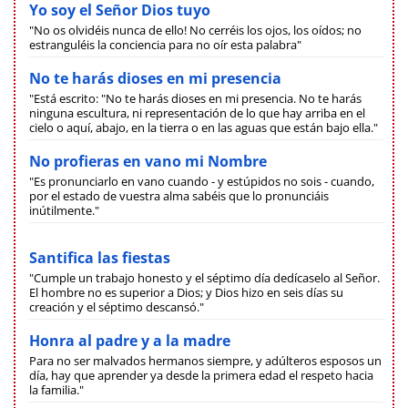
Yo soy el Señor Dios tuyo
"No os olvidéis nunca de ello! No cerréis los ojos, los oídos; no
estranguléis la conciencia para no oír esta palabra"
No te harás dioses en mi presencia
"Está escrito: "No te harás dioses en mi presencia. No te harás
ninguna escultura, ni representación de lo que hay arriba en el
cielo o aquí, abajo, en la tierra o en las aguas que están bajo ella."
No profieras en vano mi Nombre
"Es pronunciarlo en vano cuando - y estúpidos no sois - cuando,
por el estado de vuestra alma sabéis que lo pronunciáis
inútilmente."
Santifica las fiestas
"Cumple un trabajo honesto y el séptimo día dedícaselo al Señor.
El hombre no es superior a Dios; y Dios hizo en seis días su
creación y el séptimo descansó."
Honra al padre y a la madre
Para no ser malvados hermanos siempre, y adúlteros esposos un
día, hay que aprender ya desde la primera edad el respeto hacia
la familia."