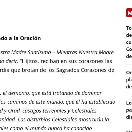
M
To
de
do a la Oración
cu
Co
estra Madre Santísima – Mientras Nuestra Madre
de
o decir:
“Hijitos, reciban en sus corazones las
ordia que brotan de los Sagrados Corazones de
Or
pl
de
io, el demonio, que está tratando de dominar
los caminos de este mundo, que él ha establecido
Lo
pa
 y Orad, castigos terrenales y Celestiales
di
idad. Los disturbios Celestiales mostrarán la
enales como el mundo nunca ha conocido