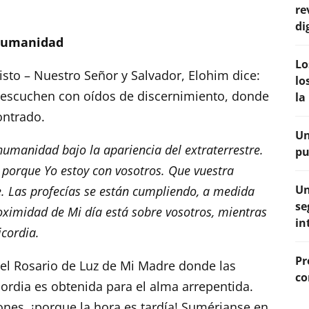
re
di
 Humanidad
Lo
sto – Nuestro Señor y Salvador, Elohim dice:
lo
 escuchen con oídos de discernimiento, donde
la
ontrado.
Un
humanidad bajo la apariencia del extraterrestre.
pu
, porque Yo estoy con vosotros. Que vuestra
Un
. Las profecías se están cumpliendo, a medida
se
roximidad de Mi día está sobre vosotros, mientras
in
cordia.
Pr
del Rosario de Luz de Mi Madre donde las
co
cordia es obtenida para el alma arrepentida.
nes, ¡porque la hora es tardía! Sumérjanse en