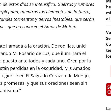
Mi
n de estos días se intensifica. Guerras y rumores
hu
plejidad, mientras los elementos de la tierra,
mi
andes tormentas y tierras inestables, que serán
al
ones que no conocen el Amor de Mi Hijo
Vu
Se
Co
e llamada a la oración. De rodillas, unid
ti
zando Mi Rosario de Luz, que iluminará el
lo
ha puesto ante todos y cada uno. Oren por la
están perdidas en la oscuridad. Mis Amados
efúgiense en El Sagrado Corazón de Mi Hijo,
is promesas, y que sus oraciones sean sin
S
antísima.”
C
La