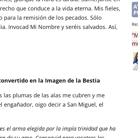
A
echo que conduce a la vida eterna. Mis fieles,
P
o para la remisión de los pecados. Sólo
Re
. Invocad Mi Nombre y seréis salvados. Así,
"M
mu
a convertido en la Imagen de la Bestia
s las plumas de las alas me cubren y me
el engañador, oigo decir a San Miguel, el
s el arma elegida por la impía trinidad que ha
gen de su amo. Conseguid para vosotros los