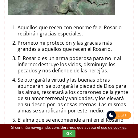
Aquellos que recen con enorme fe el Rosario
recibirán gracias especiales.
Prometo mi protección y las gracias más
grandes a aquellos que recen el Rosario.
El Rosario es un arma poderosa para no ir al
infierno: destruye los vicios, disminuye los
pecados y nos defiende de las herejías.
Se otorgará la virtud y las buenas obras
abundarán, se otorgará la piedad de Dios para
las almas, rescatará a los corazones de la gente
de su amor terrenal y vanidades, y los elevará
en su deseo por las cosas eternas. Las mismas
almas se santificarán por este medio.
LIGHT
El alma que se encomiende a mí en el Rosario
no perecerá.
Si continúa navegando, consideramos que acepta el
uso de cookies
.
OK
Quien rece el Rosario devotamente, y lleve los