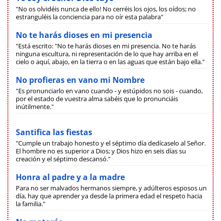
"No os olvidéis nunca de ello! No cerréis los ojos, los oídos; no
estranguléis la conciencia para no oír esta palabra"
No te harás dioses en mi presencia
"Está escrito: "No te harás dioses en mi presencia. No te harás
ninguna escultura, ni representación de lo que hay arriba en el
cielo o aquí, abajo, en la tierra o en las aguas que están bajo ella."
No profieras en vano mi Nombre
"Es pronunciarlo en vano cuando - y estúpidos no sois - cuando,
por el estado de vuestra alma sabéis que lo pronunciáis
inútilmente."
Santifica las fiestas
"Cumple un trabajo honesto y el séptimo día dedícaselo al Señor.
El hombre no es superior a Dios; y Dios hizo en seis días su
creación y el séptimo descansó."
Honra al padre y a la madre
Para no ser malvados hermanos siempre, y adúlteros esposos un
día, hay que aprender ya desde la primera edad el respeto hacia
la familia."