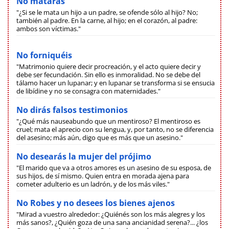
No matarás
"¿Si se le mata un hijo a un padre, se ofende sólo al hijo? No;
también al padre. En la carne, al hijo; en el corazón, al padre:
ambos son víctimas."
No forniquéis
"Matrimonio quiere decir procreación, y el acto quiere decir y
debe ser fecundación. Sin ello es inmoralidad. No se debe del
tálamo hacer un lupanar; y en lupanar se transforma si se ensucia
de libídine y no se consagra con maternidades."
No dirás falsos testimonios
"¿Qué más nauseabundo que un mentiroso? El mentiroso es
cruel; mata el aprecio con su lengua, y, por tanto, no se diferencia
del asesino; más aún, digo que es más que un asesino."
No desearás la mujer del prójimo
"El marido que va a otros amores es un asesino de su esposa, de
sus hijos, de sí mismo. Quien entra en morada ajena para
cometer adulterio es un ladrón, y de los más viles."
No Robes y no desees los bienes ajenos
"Mirad a vuestro alrededor: ¿Quiénés son los más alegres y los
más sanos?, ¿Quién goza de una sana ancianidad serena?... ¿los