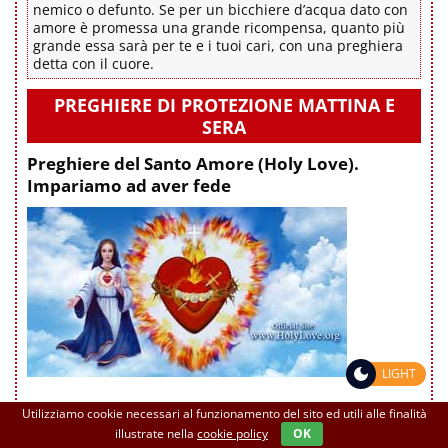
nemico o defunto. Se per un bicchiere d’acqua dato con
amore è promessa una grande ricompensa, quanto più
grande essa sarà per te e i tuoi cari, con una preghiera
detta con il cuore.
PREGHIERE DI PROTEZIONE MATTINA E
SERA
Preghiere del Santo Amore (Holy Love).
Impariamo ad aver fede
LIGHT
Preghiera a Dio Padre da recitare ogni mattino
Utilizziamo cookie necessari al funzionamento del sito ed utili alle finalità
all’inizio della giornata
illustrate nella
cookie policy
OK