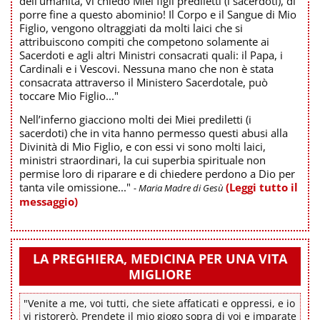
dell’umanità, vi chiedo Miei figli prediletti (i sacerdoti), di
porre fine a questo abominio! Il Corpo e il Sangue di Mio
Figlio, vengono oltraggiati da molti laici che si
attribuiscono compiti che competono solamente ai
Sacerdoti e agli altri Ministri consacrati quali: il Papa, i
Cardinali e i Vescovi. Nessuna mano che non è stata
consacrata attraverso il Ministero Sacerdotale, può
toccare Mio Figlio..."
Nell’inferno giacciono molti dei Miei prediletti (i
sacerdoti) che in vita hanno permesso questi abusi alla
Divinità di Mio Figlio, e con essi vi sono molti laici,
ministri straordinari, la cui superbia spirituale non
permise loro di riparare e di chiedere perdono a Dio per
tanta vile omissione..."
(Leggi tutto il
- Maria Madre di Gesù
messaggio)
LA PREGHIERA, MEDICINA PER UNA VITA
MIGLIORE
"Venite a me, voi tutti, che siete affaticati e oppressi, e io
vi ristorerò. Prendete il mio giogo sopra di voi e imparate