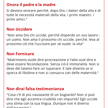
Onora il padre e la madre
Si devono onorare perché, dopo Dio, i datori della vita e di
tutte le necessità materiali della vita, i primi maestri, i
primi amici."
Non Uccidere
"Non ama Dio chi uccide, perché disperde un suo lavoro :
un uomo. Non ama il prossimo chi uccide, perché. leva al
prossimo ciò che l'uccisore per sè vuole: la vita"
Non Fornicare
"Matrimonio vuole dire procreazione e l'atto vuol dire e
deve essere fecondazione. Senza ciò è immoralità. Non si
deve del talamo fare un lupanare. E tale diventa se si
sporca di libidine e non si consacra con delle maternità."
Non dirai falsa testimonianza
"Cosa c'è di più nauseante di un bugiardo? Non si può
dire che egli accentra crudeltà con impurità? Egli uccide
una stima con la sua lingua. Dunque non è diverso
dall'assassino."