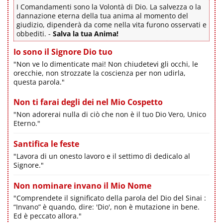
I Comandamenti sono la Volontà di Dio. La salvezza o la
dannazione eterna della tua anima al momento del
giudizio, dipenderà da come nella vita furono osservati e
obbediti. -
Salva la tua Anima!
Io sono il Signore Dio tuo
"Non ve lo dimenticate mai! Non chiudetevi gli occhi, le
orecchie, non strozzate la coscienza per non udirla,
questa parola."
Non ti farai degli dei nel Mio Cospetto
"Non adorerai nulla di ciò che non è il tuo Dio Vero, Unico
Eterno."
Santifica le feste
"Lavora di un onesto lavoro e il settimo dì dedicalo al
Signore."
Non nominare invano il Mio Nome
"Comprendete il significato della parola del Dio del Sinai :
“Invano” è quando, dire: 'Dio', non è mutazione in bene.
Ed è peccato allora."