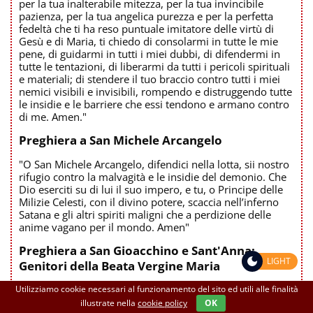
per la tua inalterabile mitezza, per la tua invincibile
pazienza, per la tua angelica purezza e per la perfetta
fedeltà che ti ha reso puntuale imitatore delle virtù di
Gesù e di Maria, ti chiedo di consolarmi in tutte le mie
pene, di guidarmi in tutti i miei dubbi, di difendermi in
tutte le tentazioni, di liberarmi da tutti i pericoli spirituali
e materiali; di stendere il tuo braccio contro tutti i miei
nemici visibili e invisibili, rompendo e distruggendo tutte
le insidie e le barriere che essi tendono e armano contro
di me. Amen."
Preghiera a San Michele Arcangelo
"O San Michele Arcangelo, difendici nella lotta, sii nostro
rifugio contro la malvagità e le insidie del demonio. Che
Dio eserciti su di lui il suo impero, e tu, o Principe delle
Milizie Celesti, con il divino potere, scaccia nell’inferno
Satana e gli altri spiriti maligni che a perdizione delle
anime vagano per il mondo. Amen"
Preghiera a San Gioacchino e Sant'Anna:
LIGHT
Genitori della Beata Vergine Maria
Utilizziamo cookie necessari al funzionamento del sito ed utili alle finalità
"O gloriosi San Gioacchino e Sant'Anna, genitori della
Beata Vergine Maria e nonni di nostro Signore Gesù
illustrate nella
cookie policy
OK