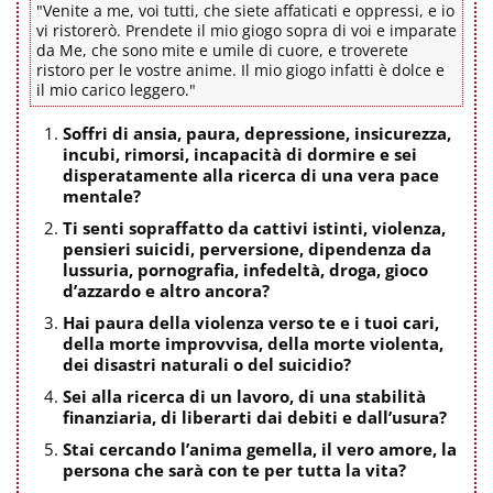
"Venite a me, voi tutti, che siete affaticati e oppressi, e io
vi ristorerò. Prendete il mio giogo sopra di voi e imparate
da Me, che sono mite e umile di cuore, e troverete
ristoro per le vostre anime. Il mio giogo infatti è dolce e
il mio carico leggero."
Soffri di ansia, paura, depressione, insicurezza,
incubi, rimorsi, incapacità di dormire e sei
disperatamente alla ricerca di una vera pace
mentale?
Ti senti sopraffatto da cattivi istinti, violenza,
pensieri suicidi, perversione, dipendenza da
lussuria, pornografia, infedeltà, droga, gioco
d’azzardo e altro ancora?
Hai paura della violenza verso te e i tuoi cari,
della morte improvvisa, della morte violenta,
dei disastri naturali o del suicidio?
Sei alla ricerca di un lavoro, di una stabilità
finanziaria, di liberarti dai debiti e dall’usura?
Stai cercando l’anima gemella, il vero amore, la
persona che sarà con te per tutta la vita?