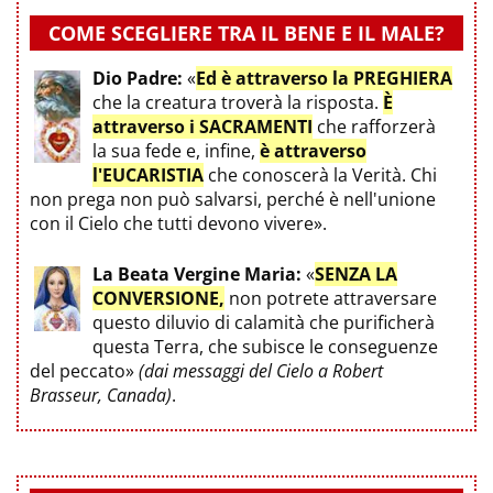
COME SCEGLIERE TRA IL BENE E IL MALE?
Dio Padre:
«
Ed è attraverso la PREGHIERA
che la creatura troverà la risposta.
È
attraverso i SACRAMENTI
che rafforzerà
la sua fede e, infine,
è attraverso
l'EUCARISTIA
che conoscerà la Verità. Chi
non prega non può salvarsi, perché è nell'unione
con il Cielo che tutti devono vivere».
La Beata Vergine Maria:
«
SENZA LA
CONVERSIONE,
non potrete attraversare
questo diluvio di calamità che purificherà
questa Terra, che subisce le conseguenze
del peccato»
(dai messaggi del Cielo a Robert
Brasseur, Canada)
.