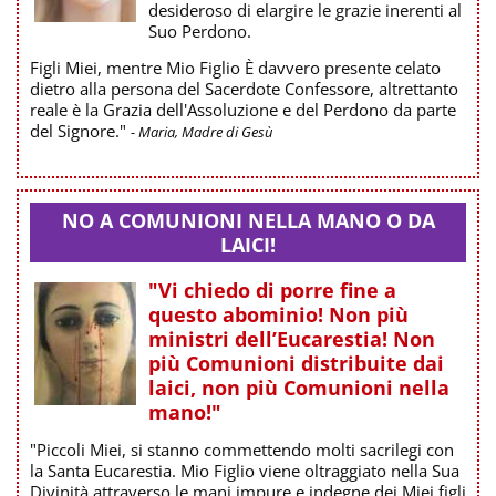
desideroso di elargire le grazie inerenti al
Suo Perdono.
Figli Miei, mentre Mio Figlio È davvero presente celato
dietro alla persona del Sacerdote Confessore, altrettanto
reale è la Grazia dell'Assoluzione e del Perdono da parte
del Signore."
- Maria, Madre di Gesù
NO A COMUNIONI NELLA MANO O DA
LAICI!
"Vi chiedo di porre fine a
questo abominio! Non più
ministri dell’Eucarestia! Non
più Comunioni distribuite dai
laici, non più Comunioni nella
mano!"
"Piccoli Miei, si stanno commettendo molti sacrilegi con
la Santa Eucarestia. Mio Figlio viene oltraggiato nella Sua
Divinità attraverso le mani impure e indegne dei Miei figli