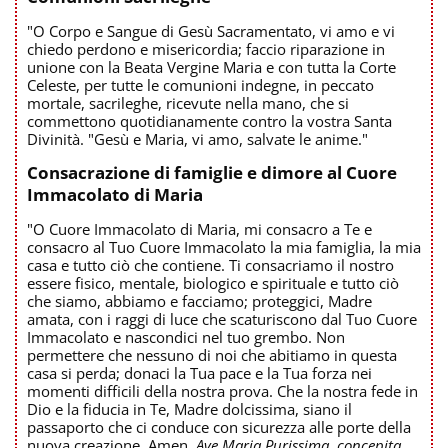
"O Corpo e Sangue di Gesù Sacramentato, vi amo e vi
chiedo perdono e misericordia; faccio riparazione in
unione con la Beata Vergine Maria e con tutta la Corte
Celeste, per tutte le comunioni indegne, in peccato
mortale, sacrileghe, ricevute nella mano, che si
commettono quotidianamente contro la vostra Santa
Divinità. "Gesù e Maria, vi amo, salvate le anime."
Consacrazione di famiglie e dimore al Cuore
Immacolato di Maria
"O Cuore Immacolato di Maria, mi consacro a Te e
consacro al Tuo Cuore Immacolato la mia famiglia, la mia
casa e tutto ciò che contiene. Ti consacriamo il nostro
essere fisico, mentale, biologico e spirituale e tutto ciò
che siamo, abbiamo e facciamo; proteggici, Madre
amata, con i raggi di luce che scaturiscono dal Tuo Cuore
Immacolato e nascondici nel tuo grembo. Non
permettere che nessuno di noi che abitiamo in questa
casa si perda; donaci la Tua pace e la Tua forza nei
momenti difficili della nostra prova. Che la nostra fede in
Dio e la fiducia in Te, Madre dolcissima, siano il
passaporto che ci conduce con sicurezza alle porte della
nuova creazione. Amen.
Ave Maria Purissima, concepita