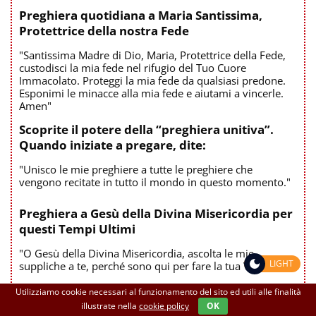
Preghiera quotidiana a Maria Santissima,
Protettrice della nostra Fede
"Santissima Madre di Dio, Maria, Protettrice della Fede,
custodisci la mia fede nel rifugio del Tuo Cuore
Immacolato. Proteggi la mia fede da qualsiasi predone.
Esponimi le minacce alla mia fede e aiutami a vincerle.
Amen"
Scoprite il potere della “preghiera unitiva”.
Quando iniziate a pregare, dite:
"Unisco le mie preghiere a tutte le preghiere che
vengono recitate in tutto il mondo in questo momento."
Preghiera a Gesù della Divina Misericordia per
questi Tempi Ultimi
"O Gesù della Divina Misericordia, ascolta le mie
LIGHT
suppliche a te, perché sono qui per fare la tua Volontà!."
Preghiera di riparazione per tutte le
Utilizziamo cookie necessari al funzionamento del sito ed utili alle finalità
Comunioni Sacrileghe
illustrate nella
cookie policy
OK