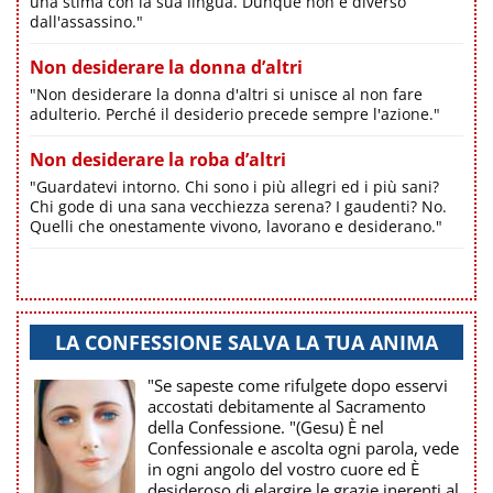
una stima con la sua lingua. Dunque non è diverso
dall'assassino."
Non desiderare la donna d’altri
"Non desiderare la donna d'altri si unisce al non fare
adulterio. Perché il desiderio precede sempre l'azione."
Non desiderare la roba d’altri
"Guardatevi intorno. Chi sono i più allegri ed i più sani?
Chi gode di una sana vecchiezza serena? I gaudenti? No.
Quelli che onestamente vivono, lavorano e desiderano."
LA CONFESSIONE SALVA LA TUA ANIMA
"Se sapeste come rifulgete dopo esservi
accostati debitamente al Sacramento
della Confessione. "(Gesu) È nel
Confessionale e ascolta ogni parola, vede
in ogni angolo del vostro cuore ed È
desideroso di elargire le grazie inerenti al