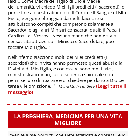
laici... Come Madre del Figlio di Dio e Madre
dell’umanità, vi chiedo Miei figli prediletti (i sacerdoti), di
porre fine a questo abominio! Il Corpo e il Sangue di Mio
Figlio, vengono oltraggiati da molti laici che si
attribuiscono compiti che competono solamente ai
Sacerdoti e agli altri Ministri consacrati quali: il Papa, i
Cardinali e i Vescovi. Nessuna mano che non è stata
consacrata attraverso il Ministero Sacerdotale, può
toccare Mio Figlio..."
Nell’inferno giacciono molti dei Miei prediletti (i
sacerdoti) che in vita hanno permesso questi abusi alla
Divinità di Mio Figlio, e con essi vi sono molti laici,
ministri straordinari, la cui superbia spirituale non
permise loro di riparare e di chiedere perdono a Dio per
tanta vile omissione..."
(Leggi tutto il
- Maria Madre di Gesù
messaggio)
LA PREGHIERA, MEDICINA PER UNA VITA
MIGLIORE
"Venite a me, voi tutti, che siete affaticati e oppressi, e io