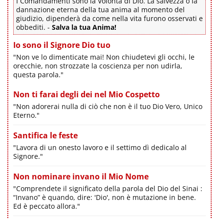
I Comandamenti sono la Volontà di Dio. La salvezza o la
dannazione eterna della tua anima al momento del
giudizio, dipenderà da come nella vita furono osservati e
obbediti. -
Salva la tua Anima!
Io sono il Signore Dio tuo
"Non ve lo dimenticate mai! Non chiudetevi gli occhi, le
orecchie, non strozzate la coscienza per non udirla,
questa parola."
Non ti farai degli dei nel Mio Cospetto
"Non adorerai nulla di ciò che non è il tuo Dio Vero, Unico
Eterno."
Santifica le feste
"Lavora di un onesto lavoro e il settimo dì dedicalo al
Signore."
Non nominare invano il Mio Nome
"Comprendete il significato della parola del Dio del Sinai :
“Invano” è quando, dire: 'Dio', non è mutazione in bene.
Ed è peccato allora."