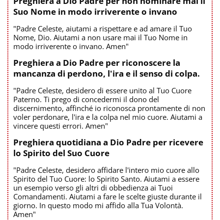
Preghiera a Dio Padre per non nominare mai il
Suo Nome in modo irriverente o invano
"Padre Celeste, aiutami a rispettare e ad amare il Tuo
Nome, Dio. Aiutami a non usare mai il Tuo Nome in
modo irriverente o invano. Amen"
Preghiera a Dio Padre per riconoscere la
mancanza di perdono, l'ira e il senso di colpa.
"Padre Celeste, desidero di essere unito al Tuo Cuore
Paterno. Ti prego di concedermi il dono del
discernimento, affinché io riconosca prontamente di non
voler perdonare, l'ira e la colpa nel mio cuore. Aiutami a
vincere questi errori. Amen"
Preghiera quotidiana a Dio Padre per ricevere
lo Spirito del Suo Cuore
"Padre Celeste, desidero affidare l'intero mio cuore allo
Spirito del Tuo Cuore: lo Spirito Santo. Aiutami a essere
un esempio verso gli altri di obbedienza ai Tuoi
Comandamenti. Aiutami a fare le scelte giuste durante il
giorno. In questo modo mi affido alla Tua Volontà.
Amen"