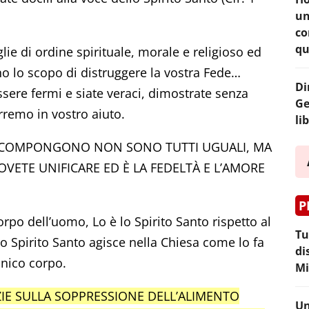
un
co
qu
ie di ordine spirituale, morale e religioso ed
 lo scopo di distruggere la vostra Fede…
Di
ssere fermi e siate veraci, dimostrate senza
Ge
erremo in vostro aiuto.
li
LA COMPONGONO NON SONO TUTTI UGUALI, MA
OVETE UNIFICARE ED È LA FEDELTÀ E L’AMORE
P
orpo dell’uomo, Lo è lo Spirito Santo rispetto al
Tu
Lo Spirito Santo agisce nella Chiesa come lo fa
di
unico corpo.
Mi
IE SULLA SOPPRESSIONE DELL’ALIMENTO
Un