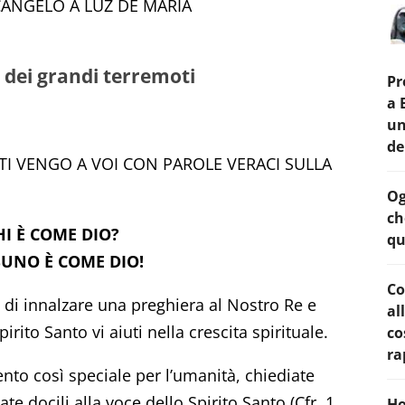
CANGELO A LUZ DE MARIA
li dei grandi terremoti
Pr
a 
un
de
TI VENGO A VOI CON PAROLE VERACI SULLA
Og
ch
HI È COME DIO?
qu
UNO È COME DIO!
Co
 di innalzare una preghiera al Nostro Re e
al
rito Santo vi aiuti nella crescita spirituale.
co
ra
to così speciale per l’umanità, chiediate
ate docili alla voce dello Spirito Santo (Cfr. 1
Ho