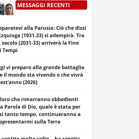
MESSAGGI RECENTI
eparatevi alla Parusia: Ciò che dissi
Ezquioga (1931-33) si adempirà. Tra
 secolo (2031-33) arriverà la Fine
i Tempi
gi vi preparo alla grande battaglia
e il mondo sta vivendo e che vivrà
est’anno (2026)
loro che rimarranno obbedienti
la Parola di Dio, quale è stata per
sì tanto tempo, continueranno a
ppresentarmi sulla Terra
 sentito molte volte… ho sentito