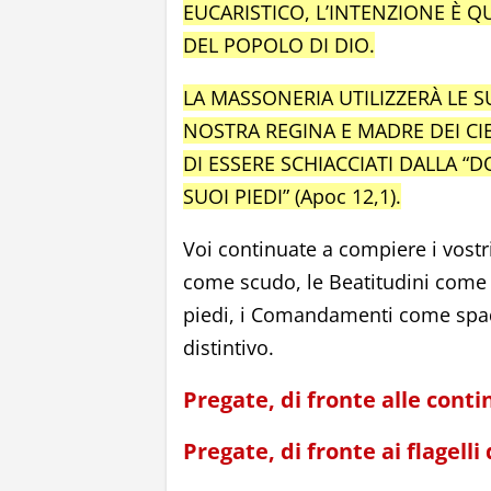
EUCARISTICO, L’INTENZIONE È Q
DEL POPOLO DI DIO.
LA MASSONERIA UTILIZZERÀ LE S
NOSTRA REGINA E MADRE DEI CIE
DI ESSERE SCHIACCIATI DALLA “
SUOI PIEDI” (Apoc 12,1).
Voi continuate a compiere i vostri
come scudo, le Beatitudini come c
piedi, i Comandamenti come spad
distintivo.
Pregate, di fronte alle cont
Pregate, di fronte ai flagelli