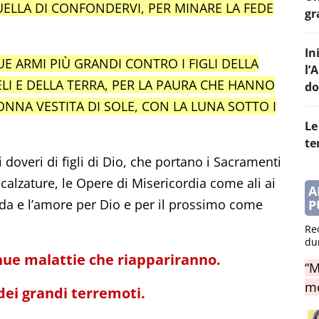
UELLA DI CONFONDERVI, PER MINARE LA FEDE
gr
In
UE ARMI PIÙ GRANDI CONTRO I FIGLI DELLA
l’
LI E DELLA TERRA, PER LA PAURA CHE HANNO
do
DONNA VESTITA DI SOLE, CON LA LUNA SOTTO I
Le
te
 doveri di figli di Dio, che portano i Sacramenti
alzature, le Opere di Misericordia come ali ai
A
a e l’amore per Dio e per il prossimo come
P
Re
du
inue malattie che riappariranno.
“M
mo
 dei grandi terremoti.