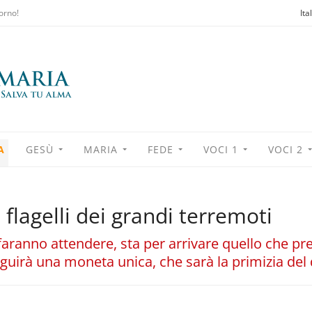
orno!
Ita
A
GESÙ
MARIA
FEDE
VOCI 1
VOCI 2
 flagelli dei grandi terremoti
 faranno attendere, sta per arrivare quello che p
seguirà una moneta unica, che sarà la primizia de