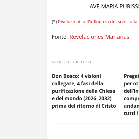
AVE MARIA PURIS
(*)
Rivelazioni sull’influenza del sole sulla
Fonte:
Revelaciones Marianas
ARTICOLI CORRELATI
Don Bosco: 4 visioni
Pregat
collegate, 4 fasi della
per ot
purificazione della Chiesa
dell’i
e del mondo (2026–2032)
compr
prima del ritorno di Cristo
andam
tutti 