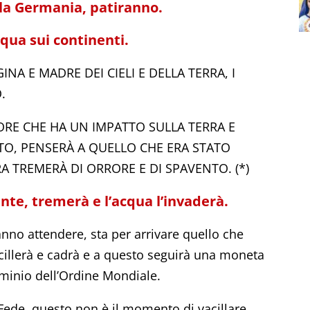
 la Germania, patiranno.
cqua sui continenti.
INA E MADRE DEI CIELI E DELLA TERRA, I
.
RE CHE HA UN IMPATTO SULLA TERRA E
O, PENSERÀ A QUELLO CHE ERA STATO
A TREMERÀ DI ORRORE E DI SPAVENTO. (*)
nte, tremerà e l’acqua l’invaderà.
anno attendere, sta per arrivare quello che
illerà e cadrà e a questo seguirà una moneta
ominio dell’Ordine Mondiale.
Fede, questo non è il momento di vacillare,