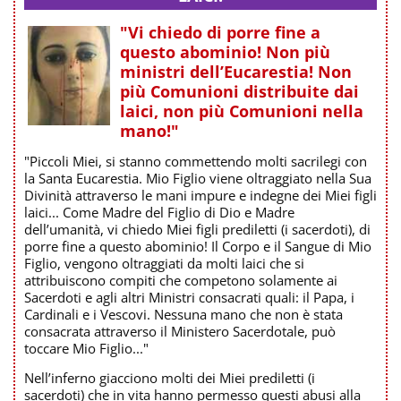
"Vi chiedo di porre fine a
questo abominio! Non più
ministri dell’Eucarestia! Non
più Comunioni distribuite dai
laici, non più Comunioni nella
mano!"
"Piccoli Miei, si stanno commettendo molti sacrilegi con
la Santa Eucarestia. Mio Figlio viene oltraggiato nella Sua
Divinità attraverso le mani impure e indegne dei Miei figli
laici... Come Madre del Figlio di Dio e Madre
dell’umanità, vi chiedo Miei figli prediletti (i sacerdoti), di
porre fine a questo abominio! Il Corpo e il Sangue di Mio
Figlio, vengono oltraggiati da molti laici che si
attribuiscono compiti che competono solamente ai
Sacerdoti e agli altri Ministri consacrati quali: il Papa, i
Cardinali e i Vescovi. Nessuna mano che non è stata
consacrata attraverso il Ministero Sacerdotale, può
toccare Mio Figlio..."
Nell’inferno giacciono molti dei Miei prediletti (i
sacerdoti) che in vita hanno permesso questi abusi alla