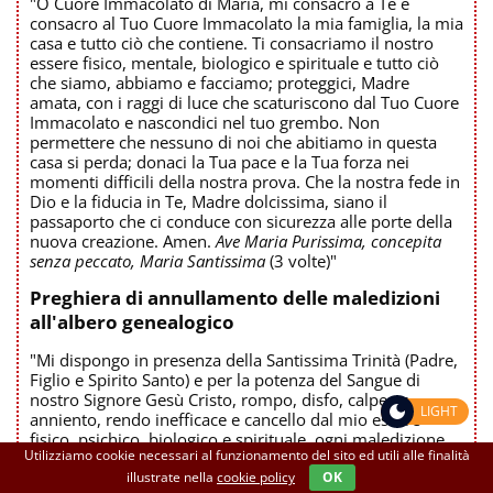
"O Cuore Immacolato di Maria, mi consacro a Te e
consacro al Tuo Cuore Immacolato la mia famiglia, la mia
casa e tutto ciò che contiene. Ti consacriamo il nostro
essere fisico, mentale, biologico e spirituale e tutto ciò
che siamo, abbiamo e facciamo; proteggici, Madre
amata, con i raggi di luce che scaturiscono dal Tuo Cuore
Immacolato e nascondici nel tuo grembo. Non
permettere che nessuno di noi che abitiamo in questa
casa si perda; donaci la Tua pace e la Tua forza nei
momenti difficili della nostra prova. Che la nostra fede in
Dio e la fiducia in Te, Madre dolcissima, siano il
passaporto che ci conduce con sicurezza alle porte della
nuova creazione. Amen.
Ave Maria Purissima, concepita
senza peccato, Maria Santissima
(3 volte)"
Preghiera di annullamento delle maledizioni
all'albero genealogico
"Mi dispongo in presenza della Santissima Trinità (Padre,
Figlio e Spirito Santo) e per la potenza del Sangue di
nostro Signore Gesù Cristo, rompo, disfo, calpesto,
LIGHT
anniento, rendo inefficace e cancello dal mio essere
fisico, psichico, biologico e spirituale, ogni maledizione
Utilizziamo cookie necessari al funzionamento del sito ed utili alle finalità
che è stata posta su di me, sulla mia famiglia e albero
illustrate nella
cookie policy
OK
genealogico, su qualunque persona, familiare o antenato