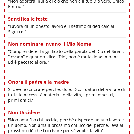
"Non adorerai nulla di ciò che non è il tuo Dio Vero, Unico
Eterno."
Santifica le feste
"Lavora di un onesto lavoro e il settimo dì dedicalo al
Signore."
Non nominare invano il Mio Nome
"Comprendete il significato della parola del Dio del Sinai :
“Invano” è quando, dire: 'Dio', non è mutazione in bene.
Ed è peccato allora."
Onora il padre e la madre
Si devono onorare perché, dopo Dio, i datori della vita e di
tutte le necessità materiali della vita, i primi maestri, i
primi amici."
Non Uccidere
"Non ama Dio chi uccide, perché disperde un suo lavoro :
un uomo. Non ama il prossimo chi uccide, perché. leva al
prossimo ciò che l'uccisore per sè vuole: la vita"