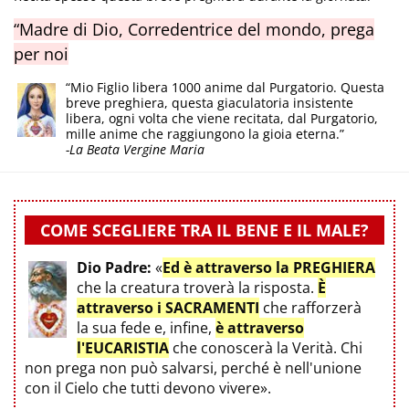
“Madre di Dio, Corredentrice del mondo, prega
per noi
“Mio Figlio libera 1000 anime dal Purgatorio. Questa
breve preghiera, questa giaculatoria insistente
libera, ogni volta che viene recitata, dal Purgatorio,
mille anime che raggiungono la gioia eterna.”
-La Beata Vergine Maria
COME SCEGLIERE TRA IL BENE E IL MALE?
Dio Padre:
«
Ed è attraverso la PREGHIERA
che la creatura troverà la risposta.
È
attraverso i SACRAMENTI
che rafforzerà
la sua fede e, infine,
è attraverso
l'EUCARISTIA
che conoscerà la Verità. Chi
non prega non può salvarsi, perché è nell'unione
con il Cielo che tutti devono vivere».