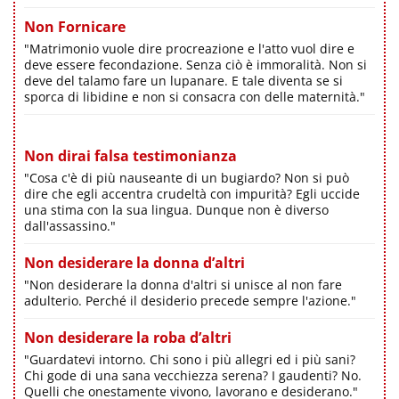
Non Fornicare
"Matrimonio vuole dire procreazione e l'atto vuol dire e
deve essere fecondazione. Senza ciò è immoralità. Non si
deve del talamo fare un lupanare. E tale diventa se si
sporca di libidine e non si consacra con delle maternità."
Non dirai falsa testimonianza
"Cosa c'è di più nauseante di un bugiardo? Non si può
dire che egli accentra crudeltà con impurità? Egli uccide
una stima con la sua lingua. Dunque non è diverso
dall'assassino."
Non desiderare la donna d’altri
"Non desiderare la donna d'altri si unisce al non fare
adulterio. Perché il desiderio precede sempre l'azione."
Non desiderare la roba d’altri
"Guardatevi intorno. Chi sono i più allegri ed i più sani?
Chi gode di una sana vecchiezza serena? I gaudenti? No.
Quelli che onestamente vivono, lavorano e desiderano."