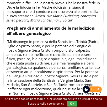
momenti difficili della nostra prova. Che la nostra fede in
Dio e la fiducia in Te, Madre dolcissima, siano il
passaporto che ci conduce con sicurezza alle porte della
nuova creazione. Amen.
Ave Maria Purissima, concepita
senza peccato, Maria Santissima
(3 volte)"
Preghiera di annullamento delle maledizioni
all'albero genealogico
"Mi dispongo in presenza della Santissima Trinità (Padre,
Figlio e Spirito Santo) e per la potenza del Sangue di
nostro Signore Gesù Cristo, rompo, disfo, calpesto,
anniento, rendo inefficace e cancello dal mio essere
fisico, psichico, biologico e spirituale, ogni maledizione
che è stata posta su di me, sulla mia famiglia e albero
genealogico, su qualunque persona, familiare o antenato
attraverso atti di occultismo o spiritismo. Per la potenza
del Sangue Prezioso di nostro Signore Gesù Cristo e per
la intercessione della Santissima Vergine Maria, San
Michele, San Gabriele, e San Raffaele, rompo e rendo
inefficace ogni maledizione, qualunque sia la sua natura,
LIGHT
nel Nome di nostro Signore Gesù Cristo. Amen
(Ripetere 3
volte la preghiera)
"
Utilizziamo cookie necessari al funzionamento del sito ed utili alle finalità
illustrate nella
cookie policy
OK
Preghiera a San Giuseppe, per chiedere la sua