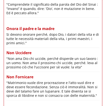
"Comprendete il significato della parola del Dio del Sinai :
“Invano” è quando, dire: 'Dio', non è mutazione in bene.
Ed è peccato allora."
Onora il padre e la madre
Si devono onorare perché, dopo Dio, i datori della vita e di
tutte le necessità materiali della vita, i primi maestri, i
primi amici."
Non Uccidere
"Non ama Dio chi uccide, perché disperde un suo lavoro :
un uomo. Non ama il prossimo chi uccide, perché. leva al
prossimo ciò che l'uccisore per sè vuole: la vita"
Non Fornicare
"Matrimonio vuole dire procreazione e l'atto vuol dire e
deve essere fecondazione. Senza ciò è immoralità. Non si
deve del talamo fare un lupanare. E tale diventa se si
sporca di libidine e non si consacra con delle maternità."