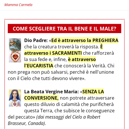
Mamma Carmela
COME SCEGLIERE TRA IL BENE E IL MALE?
Dio Padre:
«
Ed è attraverso la PREGHIERA
che la creatura troverà la risposta.
È
attraverso i SACRAMENTI
che rafforzerà
la sua fede e, infine,
è attraverso
l'EUCARISTIA
che conoscerà la Verità. Chi
non prega non può salvarsi, perché è nell'unione
con il Cielo che tutti devono vivere».
La Beata Vergine Maria:
«
SENZA LA
CONVERSIONE,
non potrete attraversare
questo diluvio di calamità che purificherà
questa Terra, che subisce le conseguenze
del peccato»
(dai messaggi del Cielo a Robert
Brasseur, Canada)
.