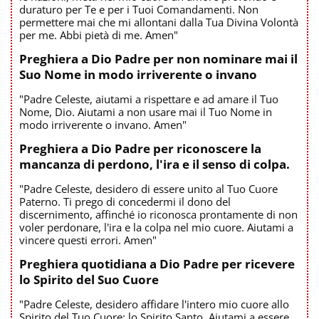
duraturo per Te e per i Tuoi Comandamenti. Non
permettere mai che mi allontani dalla Tua Divina Volontà
per me. Abbi pietà di me. Amen"
Preghiera a Dio Padre per non nominare mai il
Suo Nome in modo irriverente o invano
"Padre Celeste, aiutami a rispettare e ad amare il Tuo
Nome, Dio. Aiutami a non usare mai il Tuo Nome in
modo irriverente o invano. Amen"
Preghiera a Dio Padre per riconoscere la
mancanza di perdono, l'ira e il senso di colpa.
"Padre Celeste, desidero di essere unito al Tuo Cuore
Paterno. Ti prego di concedermi il dono del
discernimento, affinché io riconosca prontamente di non
voler perdonare, l'ira e la colpa nel mio cuore. Aiutami a
vincere questi errori. Amen"
Preghiera quotidiana a Dio Padre per ricevere
lo Spirito del Suo Cuore
"Padre Celeste, desidero affidare l'intero mio cuore allo
Spirito del Tuo Cuore: lo Spirito Santo. Aiutami a essere