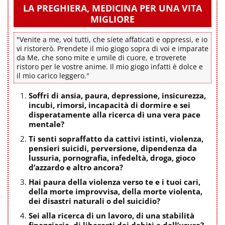
LA PREGHIERA, MEDICINA PER UNA VITA
MIGLIORE
"Venite a me, voi tutti, che siete affaticati e oppressi, e io
vi ristorerò. Prendete il mio giogo sopra di voi e imparate
da Me, che sono mite e umile di cuore, e troverete
ristoro per le vostre anime. Il mio giogo infatti è dolce e
il mio carico leggero."
Soffri di ansia, paura, depressione, insicurezza,
incubi, rimorsi, incapacità di dormire e sei
disperatamente alla ricerca di una vera pace
mentale?
Ti senti sopraffatto da cattivi istinti, violenza,
pensieri suicidi, perversione, dipendenza da
lussuria, pornografia, infedeltà, droga, gioco
d’azzardo e altro ancora?
Hai paura della violenza verso te e i tuoi cari,
della morte improvvisa, della morte violenta,
dei disastri naturali o del suicidio?
Sei alla ricerca di un lavoro, di una stabilità
finanziaria, di liberarti dai debiti e dall’usura?