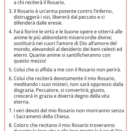
a chi reciterà il Rosario.
Il Rosario è un’arma potente contro l’inferno,
distruggerà i vizi, libererà dal peccato e ci
difenderà dalle eresie.
Farà fiorire le virtù e le buone opere e otterrà alle
anime le più abbondanti misericordie divine;
sostituirà nei cuori l’amore di Dio all’amore del
mondo, elevandoli al desiderio dei beni celesti ed
eterni. Quante anime si santificheranno con
questo mezzo!
Colui che si affida a me con il Rosario non perirà.
Colui che reciterà devotamente il mio Rosario,
meditando i suoi misteri, non sarà oppresso dalla
disgrazia. Peccatore, si convertirà; giusto,
crescerà in grazia e diverrà degno della vita
eterna.
I veri devoti del mio Rosario non moriranno senza
i Sacramenti della Chiesa.
Coloro che recitano il mio Rosario troveranno
durante la loro vita e alla loro morte la luce di Dio,