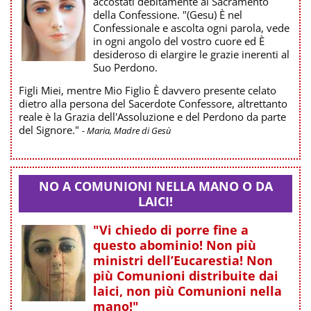
accostati debitamente al Sacramento
della Confessione. "(Gesu) È nel
Confessionale e ascolta ogni parola, vede
in ogni angolo del vostro cuore ed È
desideroso di elargire le grazie inerenti al
Suo Perdono.
Figli Miei, mentre Mio Figlio È davvero presente celato
dietro alla persona del Sacerdote Confessore, altrettanto
reale è la Grazia dell'Assoluzione e del Perdono da parte
del Signore."
- Maria, Madre di Gesù
NO A COMUNIONI NELLA MANO O DA
LAICI!
"Vi chiedo di porre fine a
questo abominio! Non più
ministri dell’Eucarestia! Non
più Comunioni distribuite dai
laici, non più Comunioni nella
mano!"