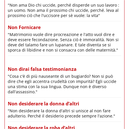
"Non ama Dio chi uccide, perché disperde un suo lavoro :
un uomo. Non ama il prossimo chi uccide, perché. leva al
prossimo ciò che l'uccisore per sè vuole: la vita"
Non Fornicare
"Matrimonio vuole dire procreazione e l'atto vuol dire e
deve essere fecondazione. Senza ciò è immoralità. Non si
deve del talamo fare un lupanare. E tale diventa se si
sporca di libidine e non si consacra con delle maternità."
Non dirai falsa testimonianza
"Cosa c'è di più nauseante di un bugiardo? Non si può
dire che egli accentra crudeltà con impurità? Egli uccide
una stima con la sua lingua. Dunque non è diverso
dall'assassino."
Non desiderare la donna d’altri
"Non desiderare la donna d'altri si unisce al non fare
adulterio. Perché il desiderio precede sempre l'azione."
Non desiderare la roba d’altri