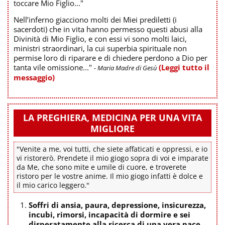
toccare Mio Figlio..."
Nell’inferno giacciono molti dei Miei prediletti (i
sacerdoti) che in vita hanno permesso questi abusi alla
Divinità di Mio Figlio, e con essi vi sono molti laici,
ministri straordinari, la cui superbia spirituale non
permise loro di riparare e di chiedere perdono a Dio per
tanta vile omissione..."
(Leggi tutto il
- Maria Madre di Gesù
messaggio)
LA PREGHIERA, MEDICINA PER UNA VITA
MIGLIORE
"Venite a me, voi tutti, che siete affaticati e oppressi, e io
vi ristorerò. Prendete il mio giogo sopra di voi e imparate
da Me, che sono mite e umile di cuore, e troverete
ristoro per le vostre anime. Il mio giogo infatti è dolce e
il mio carico leggero."
Soffri di ansia, paura, depressione, insicurezza,
incubi, rimorsi, incapacità di dormire e sei
disperatamente alla ricerca di una vera pace