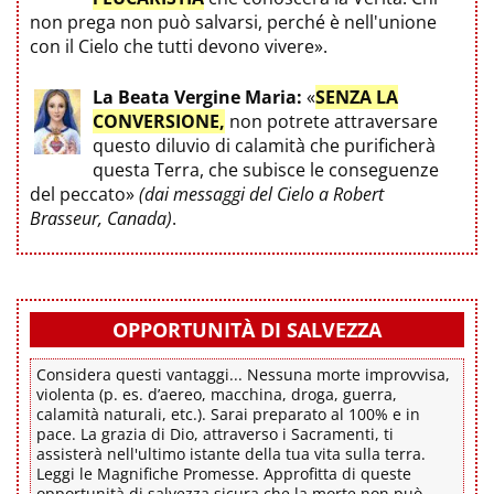
non prega non può salvarsi, perché è nell'unione
con il Cielo che tutti devono vivere».
La Beata Vergine Maria:
«
SENZA LA
CONVERSIONE,
non potrete attraversare
questo diluvio di calamità che purificherà
questa Terra, che subisce le conseguenze
del peccato»
(dai messaggi del Cielo a Robert
Brasseur, Canada)
.
OPPORTUNITÀ DI SALVEZZA
Considera questi vantaggi... Nessuna morte improvvisa,
violenta (p. es. d’aereo, macchina, droga, guerra,
calamità naturali, etc.). Sarai preparato al 100% e in
pace. La grazia di Dio, attraverso i Sacramenti, ti
assisterà nell'ultimo istante della tua vita sulla terra.
Leggi le Magnifiche Promesse. Approfitta di queste
opportunità di salvezza sicura che la morte non può