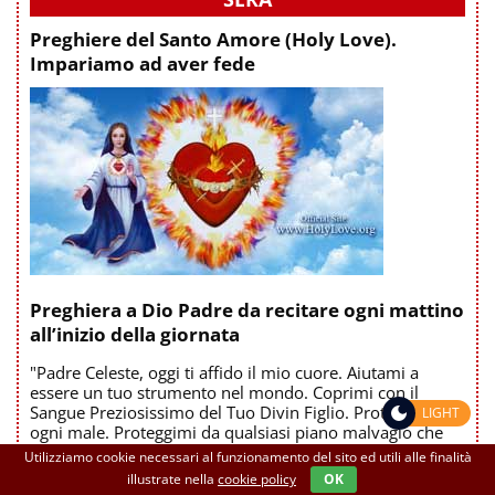
Preghiere del Santo Amore (Holy Love).
Impariamo ad aver fede
Preghiera a Dio Padre da recitare ogni mattino
all’inizio della giornata
"Padre Celeste, oggi ti affido il mio cuore. Aiutami a
essere un tuo strumento nel mondo. Coprimi con il
Sangue Preziosissimo del Tuo Divin Figlio. Proteggimi da
LIGHT
ogni male. Proteggimi da qualsiasi piano malvagio che
Satana possa avere per me oggi. Rivestimi della Tua
Utilizziamo cookie necessari al funzionamento del sito ed utili alle finalità
Divina Volontà. Amen"
illustrate nella
cookie policy
OK