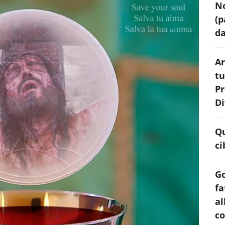
No
(p
da
Ar
tu
Pr
Di
Qu
ci
Go
fa
al
co