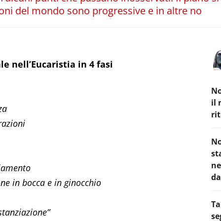
ioni del mondo sono progressive e in altre no
e nell’Eucaristia in 4 fasi
No
il
za
ri
razioni
No
st
ne
ziamento
da
e in bocca e in ginocchio
Ta
stanziazione”
se