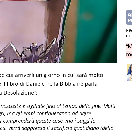
A
P
Re
du
“M
mo
o cui arriverà un giorno in cui sarà molto
e il libro di Daniele nella Bibbia ne parla
a Desolazione”:
nascoste e sigillate fino al tempo della fine. Molti
tegri, ma gli empi continueranno ad agire
 comprenderà queste cose, ma i saggi le
i verrà soppresso il sacrificio quotidiano (della