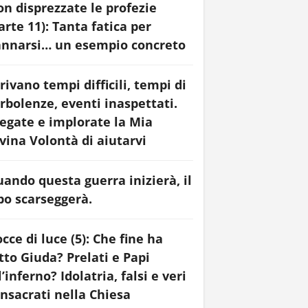
n disprezzate le profezie
arte 11): Tanta fatica per
nnarsi… un esempio concreto
rivano tempi difficili, tempi di
rbolenze, eventi inaspettati.
egate e implorate la Mia
vina Volontà di aiutarvi
ando questa guerra inizierà, il
bo scarseggerà.
cce di luce (5): Che fine ha
tto Giuda? Prelati e Papi
l’inferno? Idolatria, falsi e veri
nsacrati nella Chiesa