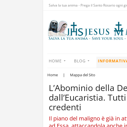
Salva la tua anima - Prega il Santo Rosario ogni gi
HOME
BLOG
INFORMATIV
Home
|
Mappa del Sito
L’Abominio della Des
dall’Eucaristia. Tutt
credenti
Il piano del maligno è già in at
ad Essa, attaccandola anche in