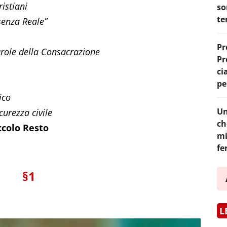
ristiani
so
te
senza Reale”
Pr
arole della Consacrazione
Pr
ci
pe
ico
Un
curezza civile
ch
ccolo Resto
mi
fe
§1
L