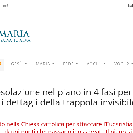
orno!
Ita
A
GESÙ
MARIA
FEDE
VOCI 1
VOCI 2
olazione nel piano in 4 fasi per
i i dettagli della trappola invisibi
to nella Chiesa cattolica per attaccare l’Eucaristia
 alcuni punti che passano inosservati. Il piano s