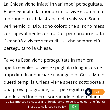
La Chiesa viene infatti in vari modi perseguitata.
È perseguitata dal mondo in cui vive e cammina
indicando a tutti la strada della salvezza. Sono i
veri nemici di Dio, sono coloro che si sono messi
consapevolmente contro Dio, per condurre tutta
l’umanità a vivere senza di Lui, che sempre più
perseguitano la Chiesa.
Talvolta Essa viene perseguitata in maniera
aperta e violenta; viene spogliata di ogni cosa e
impedita di annunciare il Vangelo di Gesù. Ma in
questi tempi la Chiesa viene spesso sottoposta a
una prova più grande; la si perseguita in maniera
LIGHT
subdola ed indolore, sottraendole piano piano
Utilizziamo cookie necessari al funzionamento del sito ed utili alle finalità
l’ossigeno di cui ha bisogno per vivere. Si cerca
illustrate nella
cookie policy
OK