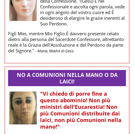
della Confessione. "(Gesu) È nel
Confessionale e ascolta ogni parola, vede
in ogni angolo del vostro cuore ed È
desideroso di elargire le grazie inerenti al
Suo Perdono.
Figli Miei, mentre Mio Figlio È davvero presente celato
dietro alla persona del Sacerdote Confessore, altrettanto
reale è la Grazia dell'Assoluzione e del Perdono da parte
del Signore."
- Maria, Madre di Gesù
NO A COMUNIONI NELLA MANO O DA
LAICI!
"Vi chiedo di porre fine a
questo abominio! Non più
ministri dell’Eucarestia! Non
più Comunioni distribuite dai
laici, non più Comunioni nella
mano!"