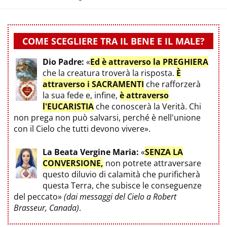
COME SCEGLIERE TRA IL BENE E IL MALE?
Dio Padre:
«
Ed è attraverso la PREGHIERA
che la creatura troverà la risposta.
È
attraverso i SACRAMENTI
che rafforzerà
la sua fede e, infine,
è attraverso
l'EUCARISTIA
che conoscerà la Verità. Chi
non prega non può salvarsi, perché è nell'unione
con il Cielo che tutti devono vivere».
La Beata Vergine Maria:
«
SENZA LA
CONVERSIONE,
non potrete attraversare
questo diluvio di calamità che purificherà
questa Terra, che subisce le conseguenze
del peccato»
(dai messaggi del Cielo a Robert
Brasseur, Canada)
.