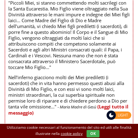
"Piccoli Miei, si stanno commettendo molti sacrilegi con
la Santa Eucarestia. Mio Figlio viene oltraggiato nella Sua
Divinità attraverso le mani impure e indegne dei Miei figli
laici... Come Madre del Figlio di Dio e Madre
dell’umanità, vi chiedo Miei figli prediletti (i sacerdoti), di
porre fine a questo abominio! Il Corpo e il Sangue di Mio
Figlio, vengono oltraggiati da molti laici che si
attribuiscono compiti che competono solamente ai
Sacerdoti e agli altri Ministri consacrati quali: il Papa, i
Cardinali e i Vescovi. Nessuna mano che non è stata
consacrata attraverso il Ministero Sacerdotale, può
toccare Mio Figlio..."
Nell’inferno giacciono molti dei Miei prediletti (i
sacerdoti) che in vita hanno permesso questi abusi alla
Divinità di Mio Figlio, e con essi vi sono molti laici,
ministri straordinari, la cui superbia spirituale non
permise loro di riparare e di chiedere perdono a Dio per
tanta vile omissione..."
(Leggi tutto il
- Maria Madre di Gesù
messaggio)
LIGHT
Utilizziamo cookie necessari al funzionamento del sito ed utili alle finalità
illustrate nella
cookie policy
OK
LA PREGHIERA, MEDICINA PER UNA VITA