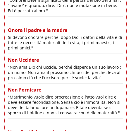
"Comprendete il significato della parola del Dio del Sinai :
“Invano” è quando, dire: 'Dio', non è mutazione in bene.
Ed è peccato allora."
Onora il padre e la madre
Si devono onorare perché, dopo Dio, i datori della vita e di
tutte le necessità materiali della vita, i primi maestri, i
primi amici."
Non Uccidere
"Non ama Dio chi uccide, perché disperde un suo lavoro :
un uomo. Non ama il prossimo chi uccide, perché. leva al
prossimo ciò che l'uccisore per sè vuole: la vita"
Non Fornicare
"Matrimonio vuole dire procreazione e l'atto vuol dire e
deve essere fecondazione. Senza ciò è immoralità. Non si
deve del talamo fare un lupanare. E tale diventa se si
sporca di libidine e non si consacra con delle maternità."