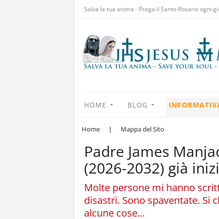
Salva la tua anima - Prega il Santo Rosario ogni gi
HOME
BLOG
INFORMATIV
Home
|
Mappa del Sito
Padre James Manjacka
(2026-2032) già ini
Molte persone mi hanno scritto
disastri. Sono spaventate. Si 
alcune cose...