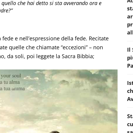
At
o quello che hai detto si sta avverando ora e
st
dre?”
ar
pr
al
a fede e nell’espressione della fede. Recitate
fate quelle che chiamate “eccezioni” – non
Il
o, da soli, poi leggete la Sacra Bibbia;
pi
Pa
Is
ch
A
St
cu
sa