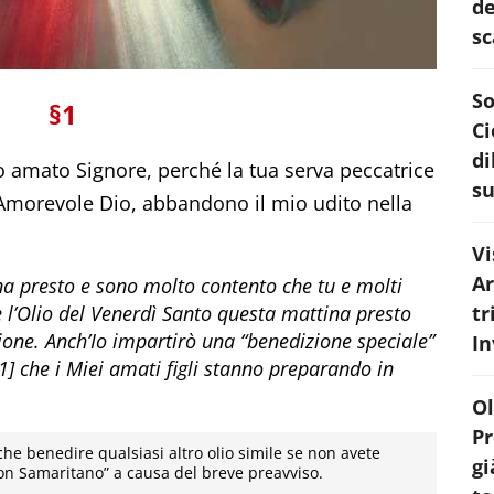
de
sc
So
§1
Ci
di
o amato Signore, perché la tua serva peccatrice
su
o Amorevole Dio, abbandono il mio udito nella
Vi
Ar
a presto e sono molto contento che tu e molti
iate l’Olio del Venerdì Santo questa mattina presto
tr
ione. Anch’Io impartirò una “benedizione speciale”
In
 [1] che i Miei amati figli stanno preparando in
Ol
Pr
he benedire qualsiasi altro olio simile se non avete
gi
Buon Samaritano” a causa del breve preavviso.