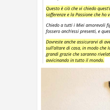
Questo è ciò che vi chiedo quest’
sofferenze e la Passione che ho vi
Chiedo a tutti i Miei amorevoli fi
fossero anch’essi presenti, e qu
Dovreste anche assicurarvi di av
sull’altare di casa, in modo che 
grandi grazie che saranno rivelat
avvicinando in tutto il mondo.