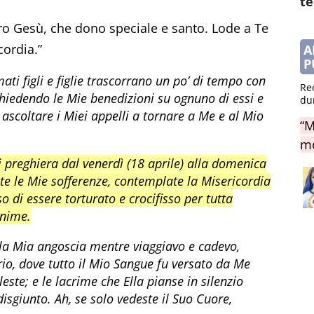
te
ro Gesù, che dono speciale e santo. Lode a Te
cordia.”
A
P
ati figli e figlie trascorrano un po’ di tempo con
Re
chiedendo le Mie benedizioni su ognuno di essi e
du
i ascoltare i Miei appelli a tornare a Me e al Mio
“M
mo
di preghiera dal venerdì (18 aprile) alla domenica
te le Mie sofferenze, contemplate la Misericordia
di essere torturato e crocifisso per tutta
anime.
la Mia angoscia mentre viaggiavo e cadevo,
ario, dove tutto il Mio Sangue fu versato da Me
ste; e le lacrime che Ella pianse in silenzio
isgiunto. Ah, se solo vedeste il Suo Cuore,