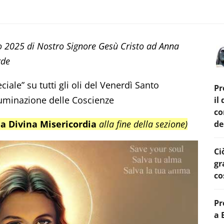
o 2025 di Nostro Signore Gesù Cristo ad Anna
rde
ale” su tutti gli oli del Venerdì Santo
Pr
luminazione delle Coscienze
il
co
la Divina Misericordia
alla fine della sezione)
de
Ci
gr
co
Pr
a 