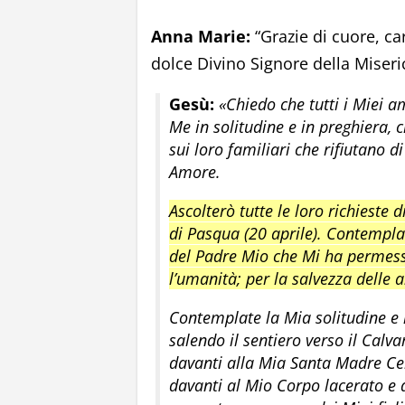
Anna Marie:
“Grazie di cuore, ca
dolce Divino Signore della Miseri
Gesù:
«Chiedo che tutti i Miei am
Me in solitudine e in preghiera, 
sui loro familiari che rifiutano d
Amore.
Ascolterò tutte le loro richieste 
di Pasqua (20 aprile). Contempla
del Padre Mio che Mi ha permesso 
l’umanità; per la salvezza delle 
Contemplate la Mia solitudine e 
salendo il sentiero verso il Calv
davanti alla Mia Santa Madre Cele
davanti al Mio Corpo lacerato e d