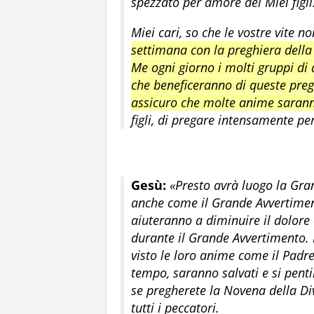
spezzato per amore dei Miei figli
Miei cari, so che le vostre vite no
settimana con la preghiera della
Me ogni giorno i molti gruppi di a
che beneficeranno di queste pregh
assicuro che molte anime sarann
figli, di pregare intensamente pe
Gesù:
«Presto avrà luogo la Gran
anche come il Grande Avvertiment
aiuteranno a diminuire il dolore
durante il Grande Avvertimento. 
visto le loro anime come il Padre
tempo, saranno salvati e si penti
se pregherete la Novena della D
tutti i peccatori.