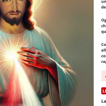
un
de
Og
ch
qu
Co
al
co
ra
L
La