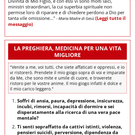
Divinità di Mio Figlio, e con essi vi sono molti laici,
ministri straordinari, la cui superbia spirituale non
permise loro di riparare e di chiedere perdono a Dio per
tanta vile omissione..."
(Leggi tutto il
- Maria Madre di Gesù
messaggio)
LA PREGHIERA, MEDICINA PER UNA VITA
MIGLIORE
"Venite a me, voi tutti, che siete affaticati e oppressi, e io
vi ristorerò. Prendete il mio giogo sopra di voi e imparate
da Me, che sono mite e umile di cuore, e troverete
ristoro per le vostre anime. Il mio giogo infatti è dolce e
il mio carico leggero."
Soffri di ansia, paura, depressione, insicurezza,
incubi, rimorsi, incapacità di dormire e sei
disperatamente alla ricerca di una vera pace
mentale?
Ti senti sopraffatto da cattivi istinti, violenza,
pensieri suicidi, perversione, dipendenza da