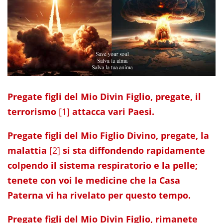
Pregate figli del Mio Divin Figlio, pregate, il
terrorismo
[1]
attacca vari Paesi.
Pregate figli del Mio Figlio Divino, pregate, la
malattia
[2]
si sta diffondendo rapidamente
colpendo il sistema respiratorio e la pelle;
tenete con voi le medicine che la Casa
Paterna vi ha rivelato per questo tempo.
Pregate figli del Mio Divin Figlio, rimanete