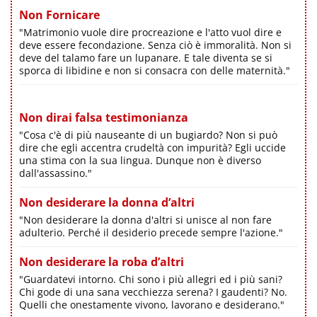
Non Fornicare
"Matrimonio vuole dire procreazione e l'atto vuol dire e
deve essere fecondazione. Senza ciò è immoralità. Non si
deve del talamo fare un lupanare. E tale diventa se si
sporca di libidine e non si consacra con delle maternità."
Non dirai falsa testimonianza
"Cosa c'è di più nauseante di un bugiardo? Non si può
dire che egli accentra crudeltà con impurità? Egli uccide
una stima con la sua lingua. Dunque non è diverso
dall'assassino."
Non desiderare la donna d’altri
"Non desiderare la donna d'altri si unisce al non fare
adulterio. Perché il desiderio precede sempre l'azione."
Non desiderare la roba d’altri
"Guardatevi intorno. Chi sono i più allegri ed i più sani?
Chi gode di una sana vecchiezza serena? I gaudenti? No.
Quelli che onestamente vivono, lavorano e desiderano."