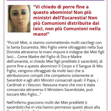
"Vi chiedo di porre fine a
questo abominio! Non più
ministri dell’Eucarestia! Non
più Comunioni distribuite dai
laici, non più Comunioni nella
mano!"
"Piccoli Miei, si stanno commettendo molti sacrilegi con
la Santa Eucarestia. Mio Figlio viene oltraggiato nella Sua
Divinità attraverso le mani impure e indegne dei Miei figli
laici... Come Madre del Figlio di Dio e Madre
dell’umanità, vi chiedo Miei figli prediletti (i sacerdoti), di
porre fine a questo abominio! Il Corpo e il Sangue di Mio
Figlio, vengono oltraggiati da molti laici che si
attribuiscono compiti che competono solamente ai
Sacerdoti e agli altri Ministri consacrati quali: il Papa, i
Cardinali e i Vescovi. Nessuna mano che non è stata
consacrata attraverso il Ministero Sacerdotale, può
toccare Mio Figlio..."
Nell’inferno giacciono molti dei Miei prediletti (i
sacerdoti) che in vita hanno permesso questi abusi alla