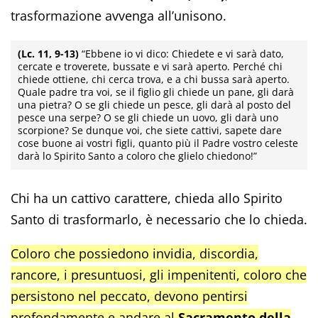
trasformazione avvenga all’unisono.
(Lc. 11, 9-13)
“Ebbene io vi dico: Chiedete e vi sarà dato,
cercate e troverete, bussate e vi sarà aperto. Perché chi
chiede ottiene, chi cerca trova, e a chi bussa sarà aperto.
Quale padre tra voi, se il figlio gli chiede un pane, gli darà
una pietra? O se gli chiede un pesce, gli darà al posto del
pesce una serpe? O se gli chiede un uovo, gli darà uno
scorpione? Se dunque voi, che siete cattivi, sapete dare
cose buone ai vostri figli, quanto più il Padre vostro celeste
darà lo Spirito Santo a coloro che glielo chiedono!”
Chi ha un cattivo carattere, chieda allo Spirito
Santo di trasformarlo, è necessario che lo chieda.
Coloro che possiedono invidia, discordia,
rancore, i presuntuosi, gli impenitenti, coloro che
persistono nel peccato, devono pentirsi
profondamente e andare al
Sacramento della