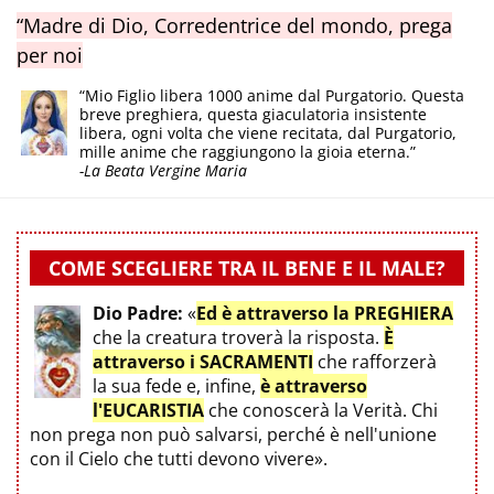
“Madre di Dio, Corredentrice del mondo, prega
per noi
“Mio Figlio libera 1000 anime dal Purgatorio. Questa
breve preghiera, questa giaculatoria insistente
libera, ogni volta che viene recitata, dal Purgatorio,
mille anime che raggiungono la gioia eterna.”
-La Beata Vergine Maria
COME SCEGLIERE TRA IL BENE E IL MALE?
Dio Padre:
«
Ed è attraverso la PREGHIERA
che la creatura troverà la risposta.
È
attraverso i SACRAMENTI
che rafforzerà
la sua fede e, infine,
è attraverso
l'EUCARISTIA
che conoscerà la Verità. Chi
non prega non può salvarsi, perché è nell'unione
con il Cielo che tutti devono vivere».