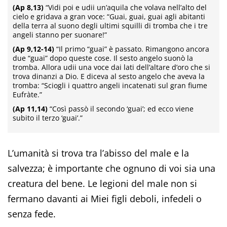
(Ap 8,13)
“Vidi poi e udii un’aquila che volava nell’alto del
cielo e gridava a gran voce: “Guai, guai, guai agli abitanti
della terra al suono degli ultimi squilli di tromba che i tre
angeli stanno per suonare!”
(Ap 9,12-14)
“Il primo “guai” è passato. Rimangono ancora
due “guai” dopo queste cose. Il sesto angelo suonò la
tromba. Allora udii una voce dai lati dell’altare d’oro che si
trova dinanzi a Dio. E diceva al sesto angelo che aveva la
tromba: “Sciogli i quattro angeli incatenati sul gran fiume
Eufràte.”
(Ap 11,14)
“Così passò il secondo ‘guai’; ed ecco viene
subito il terzo ‘guai’.”
L’umanità si trova tra l’abisso del male e la
salvezza; è importante che ognuno di voi sia una
creatura del bene. Le legioni del male non si
fermano davanti ai Miei figli deboli, infedeli o
senza fede.