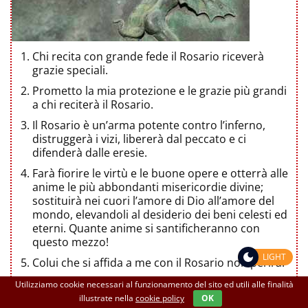
Chi recita con grande fede il Rosario riceverà
grazie speciali.
Prometto la mia protezione e le grazie più grandi
a chi reciterà il Rosario.
Il Rosario è un’arma potente contro l’inferno,
distruggerà i vizi, libererà dal peccato e ci
difenderà dalle eresie.
Farà fiorire le virtù e le buone opere e otterrà alle
anime le più abbondanti misericordie divine;
sostituirà nei cuori l’amore di Dio all’amore del
mondo, elevandoli al desiderio dei beni celesti ed
eterni. Quante anime si santificheranno con
questo mezzo!
LIGHT
Colui che si affida a me con il Rosario non perirà.
Colui che reciterà devotamente il mio Rosario,
Utilizziamo cookie necessari al funzionamento del sito ed utili alle finalità
meditando i suoi misteri, non sarà oppresso dalla
illustrate nella
cookie policy
OK