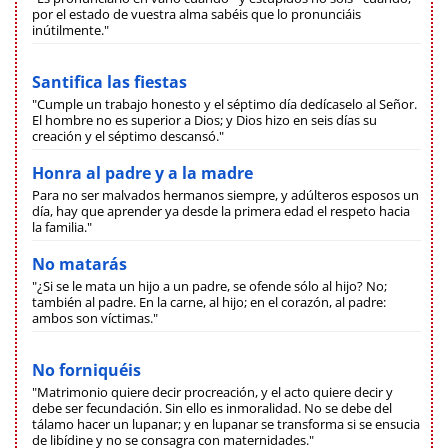
por el estado de vuestra alma sabéis que lo pronunciáis
inútilmente."
Santifica las fiestas
"Cumple un trabajo honesto y el séptimo día dedícaselo al Señor.
El hombre no es superior a Dios; y Dios hizo en seis días su
creación y el séptimo descansó."
Honra al padre y a la madre
Para no ser malvados hermanos siempre, y adúlteros esposos un
día, hay que aprender ya desde la primera edad el respeto hacia
la familia."
No matarás
"¿Si se le mata un hijo a un padre, se ofende sólo al hijo? No;
también al padre. En la carne, al hijo; en el corazón, al padre:
ambos son víctimas."
No forniquéis
"Matrimonio quiere decir procreación, y el acto quiere decir y
debe ser fecundación. Sin ello es inmoralidad. No se debe del
tálamo hacer un lupanar; y en lupanar se transforma si se ensucia
de libídine y no se consagra con maternidades."