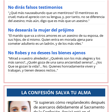
No dirás falsos testimonios
"¿Qué más nauseabundo que un mentiroso? El mentiroso es
cruel; mata el aprecio con su lengua, y, por tanto, no se diferencia
del asesino; más aún, digo que es más que un asesino."
No desearás la mujer del prójimo
"El marido que va a otros amores es un asesino de su esposa, de
sus hijos, de sí mismo. Quien entra en morada ajena para
cometer adulterio es un ladrón, y de los más viles."
No Robes y no desees los bienes ajenos
"Mirad a vuestro alrededor: ¿Quiénés son los más alegres y los
más sanos?, ¿Quién goza de una sana ancianidad serena?... ¿los
Que se gozan la vida?... No. Quienes honradamente viven y
trabajan, y tienen deseos rectos.."
LA CONFESIÓN SALVA TU ALMA
"Si supierais cómo resplandecéis después
de acercaros debidamente al Sacramento
de la Confesión. (Jesús) está en el