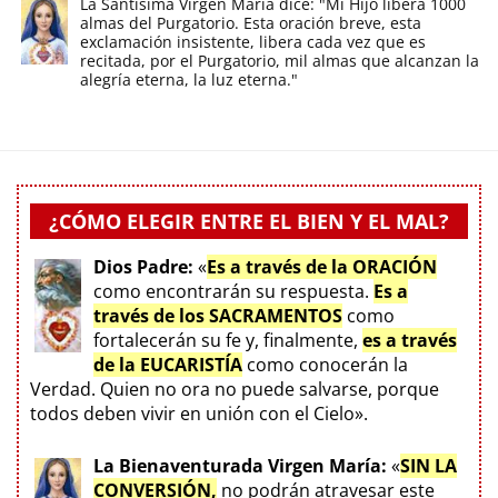
La Santísima Virgen María dice: "Mi Hijo libera 1000
almas del Purgatorio. Esta oración breve, esta
exclamación insistente, libera cada vez que es
recitada, por el Purgatorio, mil almas que alcanzan la
alegría eterna, la luz eterna."
¿CÓMO ELEGIR ENTRE EL BIEN Y EL MAL?
Dios Padre:
«
Es a través de la ORACIÓN
como encontrarán su respuesta.
Es a
través de los SACRAMENTOS
como
fortalecerán su fe y, finalmente,
es a través
de la EUCARISTÍA
como conocerán la
Verdad. Quien no ora no puede salvarse, porque
todos deben vivir en unión con el Cielo».
La Bienaventurada Virgen María:
«
SIN LA
CONVERSIÓN,
no podrán atravesar este