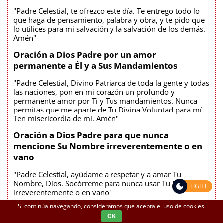
"Padre Celestial, te ofrezco este día. Te entrego todo lo
que haga de pensamiento, palabra y obra, y te pido que
lo utilices para mi salvación y la salvación de los demás.
Amén"
Oración a Dios Padre por un amor
permanente a Él y a Sus Mandamientos
"Padre Celestial, Divino Patriarca de toda la gente y todas
las naciones, pon en mi corazón un profundo y
permanente amor por Ti y Tus mandamientos. Nunca
permitas que me aparte de Tu Divina Voluntad para mí.
Ten misericordia de mí. Amén"
Oración a Dios Padre para que nunca
mencione Su Nombre irreverentemente o en
vano
"Padre Celestial, ayúdame a respetar y a amar Tu
Nombre, Dios. Socórreme para nunca usar Tu Nombre
LIGHT
irreverentemente o en vano"
Si continúa navegando, consideramos que acepta el
uso de cookies
.
Oración a Dios Padre para reconocer la falta
OK
de perdón, la ira y la culpa