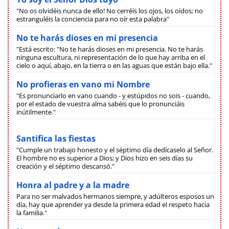
"No os olvidéis nunca de ello! No cerréis los ojos, los oídos; no
estranguléis la conciencia para no oír esta palabra"
No te harás dioses en mi presencia
"Está escrito: "No te harás dioses en mi presencia. No te harás
ninguna escultura, ni representación de lo que hay arriba en el
cielo o aquí, abajo, en la tierra o en las aguas que están bajo ella."
No profieras en vano mi Nombre
"Es pronunciarlo en vano cuando - y estúpidos no sois - cuando,
por el estado de vuestra alma sabéis que lo pronunciáis
inútilmente."
Santifica las fiestas
"Cumple un trabajo honesto y el séptimo día dedícaselo al Señor.
El hombre no es superior a Dios; y Dios hizo en seis días su
creación y el séptimo descansó."
Honra al padre y a la madre
Para no ser malvados hermanos siempre, y adúlteros esposos un
día, hay que aprender ya desde la primera edad el respeto hacia
la familia."