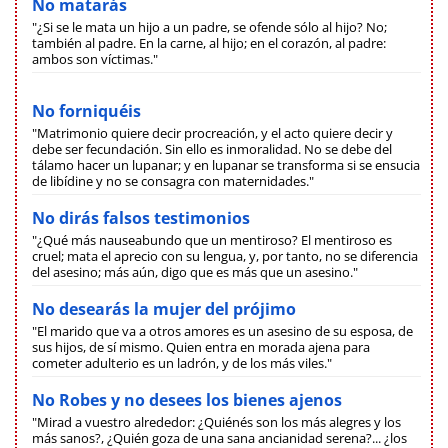
No matarás
"¿Si se le mata un hijo a un padre, se ofende sólo al hijo? No;
también al padre. En la carne, al hijo; en el corazón, al padre:
ambos son víctimas."
No forniquéis
"Matrimonio quiere decir procreación, y el acto quiere decir y
debe ser fecundación. Sin ello es inmoralidad. No se debe del
tálamo hacer un lupanar; y en lupanar se transforma si se ensucia
de libídine y no se consagra con maternidades."
No dirás falsos testimonios
"¿Qué más nauseabundo que un mentiroso? El mentiroso es
cruel; mata el aprecio con su lengua, y, por tanto, no se diferencia
del asesino; más aún, digo que es más que un asesino."
No desearás la mujer del prójimo
"El marido que va a otros amores es un asesino de su esposa, de
sus hijos, de sí mismo. Quien entra en morada ajena para
cometer adulterio es un ladrón, y de los más viles."
No Robes y no desees los bienes ajenos
"Mirad a vuestro alrededor: ¿Quiénés son los más alegres y los
más sanos?, ¿Quién goza de una sana ancianidad serena?... ¿los