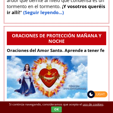
ardor que derrite al hielo que condensa es un
tormento en el tormento.
¡Y vosotros queréis
ir allí!
"
(Seguir leyendo...)
ORACIONES DE PROTECCIÓN MAÑANA Y
NOCHE
Oraciones del Amor Santo. Aprende a tener fe
LIGHT
Si continúa navegando, consideramos que acepta el
uso de cookies
.
Oración a Dios Padre cada mañana al
OK
comienzo de tu día