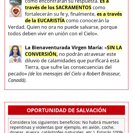
como encontrarán su respuesta.
Es a
través de los SACRAMENTOS
como
fortalecerán su fe y, finalmente,
es a través
de la EUCARISTÍA
como conocerán la
Verdad. Quien no ora no puede salvarse, porque
todos deben vivir en unión con el Cielo».
La Bienaventurada Virgen María:
«
SIN LA
CONVERSIÓN,
no podrán atravesar este
diluvio de calamidades que purificará esta
Tierra, que sufre las consecuencias del
pecado»
(de los mensajes del Cielo a Robert Brasseur,
Canadá)
.
OPORTUNIDAD DE SALVACIÓN
Considera los siguientes beneficios: No habrá muertes
repentinas y violentas (por ejemplo, en avión, coche,
drogas, guerra, catástrofes naturales, etc.). Estarás 100%