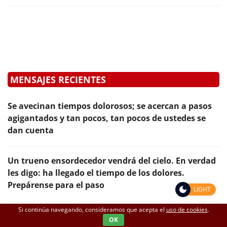
MENSAJES RECIENTES
Se avecinan tiempos dolorosos; se acercan a pasos
agigantados y tan pocos, tan pocos de ustedes se
dan cuenta
Un trueno ensordecedor vendrá del cielo. En verdad
les digo: ha llegado el tiempo de los dolores.
Prepárense para el paso
LIGHT
Si continúa navegando, consideramos que acepta el
uso de cookies
.
A los jóvenes y adolescentes: No se dejen engañar.
OK