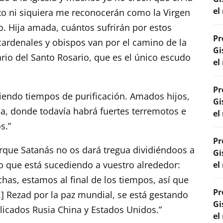
el
nto ni siquiera me reconocerán como la Virgen
. Hija amada, cuántos sufrirán por estos
Pr
cardenales y obispos van por el camino de la
Gi
iario del Santo Rosario, que es el único escudo
el
Pr
viendo tiempos de purificación. Amados hijos,
Gi
alia, donde todavía habrá fuertes terremotos e
el
s.”
Pr
rque Satanás no os dará tregua dividiéndoos a
Gi
 lo que está sucediendo a vuestro alrededor:
el
as, estamos al final de los tiempos, así que
Pr
…] Rezad por la paz mundial, se está gestando
Gi
licados Rusia China y Estados Unidos.”
el