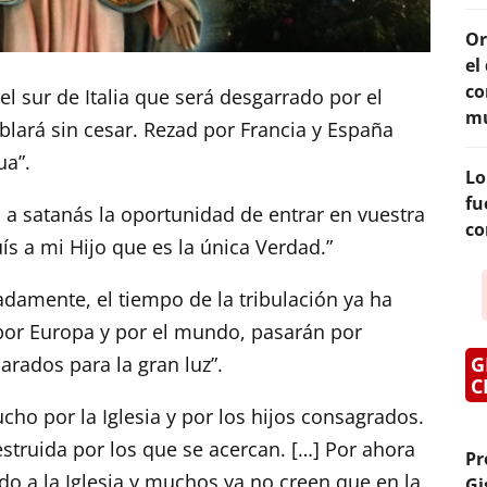
Or
el
co
el sur de Italia que será desgarrado por el
mu
mblará sin cesar. Rezad por Francia y España
ua”.
Lo
fu
 a satanás la oportunidad de entrar en vuestra
co
s a mi Hijo que es la única Verdad.”
damente, el tiempo de la tribulación ya ha
por Europa y por el mundo, pasarán por
G
arados para la gran luz”.
C
ho por la Iglesia y por los hijos consagrados.
estruida por los que se acercan. […] Por ahora
Pr
do a la Iglesia y muchos ya no creen que en la
Gi