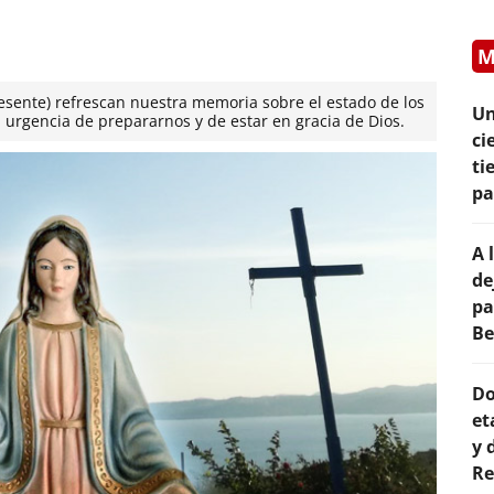
M
resente) refrescan nuestra memoria sobre el estado de los
Un
urgencia de prepararnos y de estar en gracia de Dios.
ci
ti
pa
A 
de
pa
Be
Do
et
y 
Re