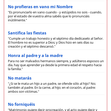
No profieras en vano mi Nombre
"Es pronunciarlo en vano cuando - y estúpidos no sois - cuando,
por el estado de vuestra alma sabéis que lo pronunciáis
inútilmente."
Santifica las fiestas
"Cumple un trabajo honesto y el séptimo día dedícaselo al Señor.
El hombre no es superior a Dios; y Dios hizo en seis días su
creación y el séptimo descansó."
Honra al padre y a la madre
Para no ser malvados hermanos siempre, y adúlteros esposos un
día, hay que aprender ya desde la primera edad el respeto hacia
la familia."
No matarás
"¿Si se le mata un hijo a un padre, se ofende sólo al hijo? No;
también al padre. En la carne, al hijo; en el corazón, al padre:
ambos son víctimas."
No forniquéis
"Matrimonio quiere decir procreación, y el acto quiere decir y