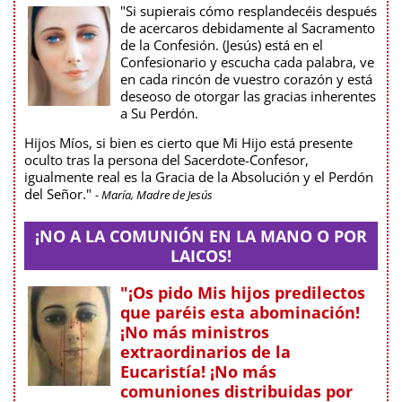
"Si supierais cómo resplandecéis después
de acercaros debidamente al Sacramento
de la Confesión. (Jesús) está en el
Confesionario y escucha cada palabra, ve
en cada rincón de vuestro corazón y está
deseoso de otorgar las gracias inherentes
a Su Perdón.
Hijos Míos, si bien es cierto que Mi Hijo está presente
oculto tras la persona del Sacerdote-Confesor,
igualmente real es la Gracia de la Absolución y el Perdón
del Señor."
- María, Madre de Jesús
¡NO A LA COMUNIÓN EN LA MANO O POR
LAICOS!
"¡Os pido Mis hijos predilectos
que paréis esta abominación!
¡No más ministros
extraordinarios de la
Eucaristía! ¡No más
comuniones distribuidas por