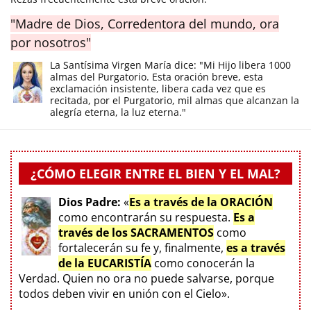
"Madre de Dios, Corredentora del mundo, ora
por nosotros"
La Santísima Virgen María dice: "Mi Hijo libera 1000
almas del Purgatorio. Esta oración breve, esta
exclamación insistente, libera cada vez que es
recitada, por el Purgatorio, mil almas que alcanzan la
alegría eterna, la luz eterna."
¿CÓMO ELEGIR ENTRE EL BIEN Y EL MAL?
Dios Padre:
«
Es a través de la ORACIÓN
como encontrarán su respuesta.
Es a
través de los SACRAMENTOS
como
fortalecerán su fe y, finalmente,
es a través
de la EUCARISTÍA
como conocerán la
Verdad. Quien no ora no puede salvarse, porque
todos deben vivir en unión con el Cielo».