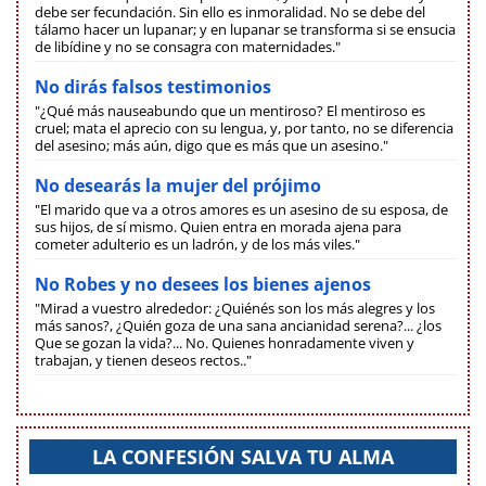
debe ser fecundación. Sin ello es inmoralidad. No se debe del
tálamo hacer un lupanar; y en lupanar se transforma si se ensucia
de libídine y no se consagra con maternidades."
No dirás falsos testimonios
"¿Qué más nauseabundo que un mentiroso? El mentiroso es
cruel; mata el aprecio con su lengua, y, por tanto, no se diferencia
del asesino; más aún, digo que es más que un asesino."
No desearás la mujer del prójimo
"El marido que va a otros amores es un asesino de su esposa, de
sus hijos, de sí mismo. Quien entra en morada ajena para
cometer adulterio es un ladrón, y de los más viles."
No Robes y no desees los bienes ajenos
"Mirad a vuestro alrededor: ¿Quiénés son los más alegres y los
más sanos?, ¿Quién goza de una sana ancianidad serena?... ¿los
Que se gozan la vida?... No. Quienes honradamente viven y
trabajan, y tienen deseos rectos.."
LA CONFESIÓN SALVA TU ALMA