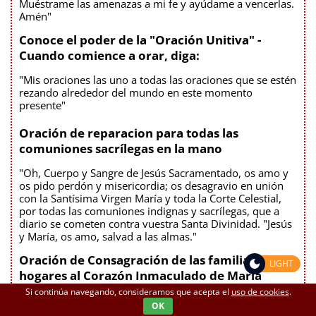
Muéstrame las amenazas a mi fe y ayúdame a vencerlas.
Amén"
Conoce el poder de la "Oración Unitiva" -
Cuando comience a orar, diga:
"Mis oraciones las uno a todas las oraciones que se estén
rezando alrededor del mundo en este momento
presente"
Oración de reparacion para todas las
comuniones sacrílegas en la mano
"Oh, Cuerpo y Sangre de Jesús Sacramentado, os amo y
os pido perdón y misericordia; os desagravio en unión
con la Santísima Virgen María y toda la Corte Celestial,
por todas las comuniones indignas y sacrílegas, que a
diario se cometen contra vuestra Santa Divinidad. "Jesús
y María, os amo, salvad a las almas."
Oración de Consagración de las familias y
LIGHT
hogares al Corazón Inmaculado de María
Si continúa navegando, consideramos que acepta el
uso de cookies
.
"Oh Corazón Inmaculado de María, me consagro a ti y te
OK
consagro mi familia y hogar y todo cuanto en él hay, a tu