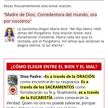
Rezas frecuentemente esta breve oración:
"Madre de Dios, Corredentora del mundo, ora
por nosotros"
La Santísima Virgen María dice: "Mi Hijo libera 1000
almas del Purgatorio. Esta oración breve, esta
exclamación insistente, libera cada vez que es
recitada, por el Purgatorio, mil almas que alcanzan la
alegría eterna, la luz eterna."
¿CÓMO ELEGIR ENTRE EL BIEN Y EL MAL?
Dios Padre:
«
Es a través de la ORACIÓN
como encontrarán su respuesta.
Es a
través de los SACRAMENTOS
como
fortalecerán su fe y, finalmente,
es a través
de la EUCARISTÍA
como conocerán la
Verdad. Quien no ora no puede salvarse, porque