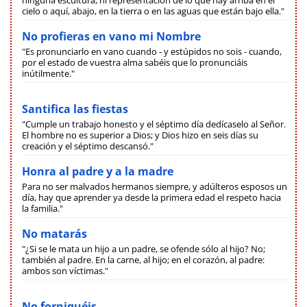
ninguna escultura, ni representación de lo que hay arriba en el
cielo o aquí, abajo, en la tierra o en las aguas que están bajo ella."
No profieras en vano mi Nombre
"Es pronunciarlo en vano cuando - y estúpidos no sois - cuando,
por el estado de vuestra alma sabéis que lo pronunciáis
inútilmente."
Santifica las fiestas
"Cumple un trabajo honesto y el séptimo día dedícaselo al Señor.
El hombre no es superior a Dios; y Dios hizo en seis días su
creación y el séptimo descansó."
Honra al padre y a la madre
Para no ser malvados hermanos siempre, y adúlteros esposos un
día, hay que aprender ya desde la primera edad el respeto hacia
la familia."
No matarás
"¿Si se le mata un hijo a un padre, se ofende sólo al hijo? No;
también al padre. En la carne, al hijo; en el corazón, al padre:
ambos son víctimas."
No forniquéis