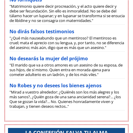
"Matrimonio quiere decir procreación, y el acto quiere decir y
debe ser fecundación. Sin ello es inmoralidad. No se debe del
tálamo hacer un lupanar; y en lupanar se transforma si se ensucia
de libídine y no se consagra con maternidades."
No dirás falsos testimonios
"¿Qué más nauseabundo que un mentiroso? El mentiroso es
cruel; mata el aprecio con su lengua, y, por tanto, no se diferencia
del asesino; más aún, digo que es más que un asesino."
No desearás la mujer del prójimo
"El marido que va a otros amores es un asesino de su esposa, de
sus hijos, de sí mismo. Quien entra en morada ajena para
cometer adulterio es un ladrón, y de los más viles."
No Robes y no desees los bienes ajenos
"Mirad a vuestro alrededor: ¿Quiénés son los más alegres y los
más sanos?, ¿Quién goza de una sana ancianidad serena?... ¿los
Que se gozan la vida?... No. Quienes honradamente viven y
trabajan, y tienen deseos rectos.."
LA CONFESIÓN SALVA TU ALMA