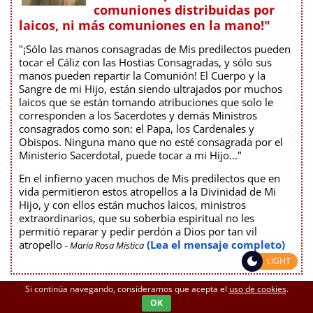
comuniones distribuidas por
laicos, ni más comuniones en la mano!"
"¡Sólo las manos consagradas de Mis predilectos pueden
tocar el Cáliz con las Hostias Consagradas, y sólo sus
manos pueden repartir la Comunión! El Cuerpo y la
Sangre de mi Hijo, están siendo ultrajados por muchos
laicos que se están tomando atribuciones que solo le
corresponden a los Sacerdotes y demás Ministros
consagrados como son: el Papa, los Cardenales y
Obispos. Ninguna mano que no esté consagrada por el
Ministerio Sacerdotal, puede tocar a mi Hijo..."
En el infierno yacen muchos de Mis predilectos que en
vida permitieron estos atropellos a la Divinidad de Mi
Hijo, y con ellos están muchos laicos, ministros
extraordinarios, que su soberbia espiritual no les
permitió reparar y pedir perdón a Dios por tan vil
atropello
(Lea el mensaje completo)
- María Rosa Mística
LIGHT
Si continúa navegando, consideramos que acepta el
uso de cookies
.
LA ORACIÓN, MEDICINA PARA UNA VIDA
OK