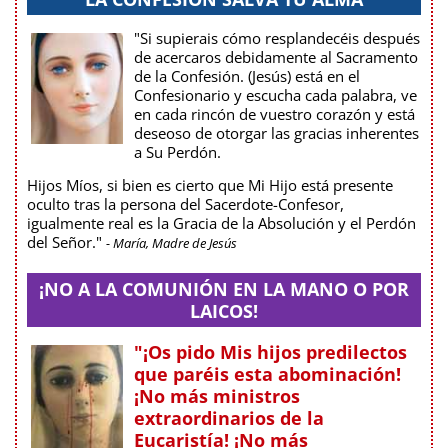
"Si supierais cómo resplandecéis después
de acercaros debidamente al Sacramento
de la Confesión. (Jesús) está en el
Confesionario y escucha cada palabra, ve
en cada rincón de vuestro corazón y está
deseoso de otorgar las gracias inherentes
a Su Perdón.
Hijos Míos, si bien es cierto que Mi Hijo está presente
oculto tras la persona del Sacerdote-Confesor,
igualmente real es la Gracia de la Absolución y el Perdón
del Señor."
- María, Madre de Jesús
¡NO A LA COMUNIÓN EN LA MANO O POR
LAICOS!
"¡Os pido Mis hijos predilectos
que paréis esta abominación!
¡No más ministros
extraordinarios de la
Eucaristía! ¡No más