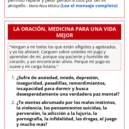
permitió reparar y pedir perdón a Dios por tan vil
atropello
(Lea el mensaje completo)
- María Rosa Mística
LA ORACIÓN, MEDICINA PARA UNA VIDA
MEJOR
"Vengan a mí todos los que están afligidos y agobiados,
y yo los aliviaré. Carguen sobre ustedes mi yugo y
aprendan de mí, porque soy paciente y humilde de
corazón, y así encontrarán alivio. Porque mi yugo es
suave y mi carga liviana."
¿Sufre de ansiedad, miedo, depresión,
inseguridad, pesadillas, remordimientos,
incapacidad para dormir y busca
desesperadamente una verdadera paz mental?
¿Te sientes abrumado por los malos instintos,
la violencia, los pensamientos suicidas, la
perversión, la adicción a la lujuria, la
pornografía, la infidelidad, las drogas, el juego
y mucho más?