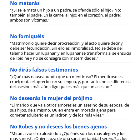
No matarás
"¿Si se le mata un hijo a un padre, se ofende sólo al hijo? No;
también al padre. En la carne, al hijo; en el corazón, al padre:
ambos son víctimas."
No forniquéis
"Matrimonio quiere decir procreación, y el acto quiere decir y
debe ser fecundación. Sin ello es inmoralidad. No se debe del
tálamo hacer un lupanar; y en lupanar se transforma si se ensucia
de libídine y no se consagra con maternidades."
No dirás falsos testimonios
"¿Qué más nauseabundo que un mentiroso? El mentiroso es
cruel; mata el aprecio con su lengua, y, por tanto, no se diferencia
del asesino; más aún, digo que es más que un asesino."
No desearás la mujer del prójimo
"El marido que va a otros amores es un asesino de su esposa, de
sus hijos, de sí mismo. Quien entra en morada ajena para
cometer adulterio es un ladrón, y de los más viles."
No Robes y no desees los bienes ajenos
"Mirad a vuestro alrededor: ¿Quiénés son los más alegres y los
más sanos?, ¿Quién goza de una sana ancianidad serena?... ¿los