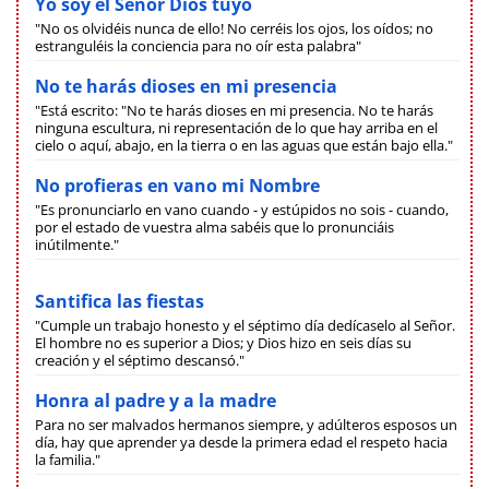
Yo soy el Señor Dios tuyo
"No os olvidéis nunca de ello! No cerréis los ojos, los oídos; no
estranguléis la conciencia para no oír esta palabra"
No te harás dioses en mi presencia
"Está escrito: "No te harás dioses en mi presencia. No te harás
ninguna escultura, ni representación de lo que hay arriba en el
cielo o aquí, abajo, en la tierra o en las aguas que están bajo ella."
No profieras en vano mi Nombre
"Es pronunciarlo en vano cuando - y estúpidos no sois - cuando,
por el estado de vuestra alma sabéis que lo pronunciáis
inútilmente."
Santifica las fiestas
"Cumple un trabajo honesto y el séptimo día dedícaselo al Señor.
El hombre no es superior a Dios; y Dios hizo en seis días su
creación y el séptimo descansó."
Honra al padre y a la madre
Para no ser malvados hermanos siempre, y adúlteros esposos un
día, hay que aprender ya desde la primera edad el respeto hacia
la familia."