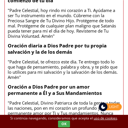
comienzo de tu día
"Padre Celestial, hoy rindo mi corazón a Ti. Ayúdame a
ser Tu instrumento en el mundo. Cúbreme con la
Preciosa Sangre de Tu Divino Hijo. Protégeme de todo
mal. Protégeme de cualquier plan maligno que Satanás
pueda tener para mí el día de hoy. Revísteme de Tu
Divina Voluntad. Amén"
Oración diaria a Dios Padre por tu propia
salvación y la de los demás
"Padre Celestial, te ofrezco este día. Te entrego todo lo
que haga de pensamiento, palabra y obra, y te pido que
lo utilices para mi salvación y la salvación de los demás.
Amén"
Oración a Dios Padre por un amor
permanente a Él y a Sus Mandamientos
"Padre Celestial, Divino Patriarca de toda la gente y todas
LIGHT
las naciones, pon en mi corazón un profundo y
permanente amor por Ti y Tus mandamientos. Nunca
permitas que me aparte de Tu Divina Voluntad para mí.
Si continúa navegando, consideramos que acepta el
uso de cookies
.
Ten misericordia de mí. Amén"
OK