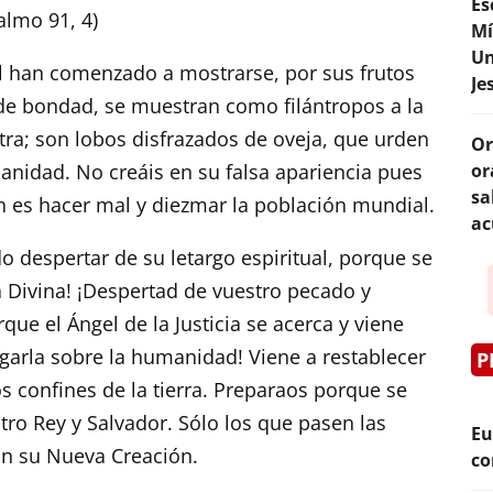
Es
almo 91, 4)
Mí
Un
l han comenzado a mostrarse, por sus frutos
Je
 de bondad, se muestran como filántropos a la
tra; son lobos disfrazados de oveja, que urden
Or
anidad. No creáis en su falsa apariencia pues
or
sa
 es hacer mal y diezmar la población mundial.
ac
o despertar de su letargo espiritual, porque se
ia Divina! ¡Despertad de vuestro pecado y
ue el Ángel de la Justicia se acerca y viene
rgarla sobre la humanidad! Viene a restablecer
P
s confines de la tierra. Preparaos porque se
tro Rey y Salvador. Sólo los que pasen las
Eu
án su Nueva Creación.
co