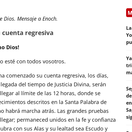
M
e Dios. Mensaje a Enoch.
La
 cuenta regresiva
Yo
pu
o Dios!
Ya
mo esté con todos vosotros.
tr
má
ha comenzado su cuenta regresiva, los días,
llegada del tiempo de Justicia Divina, serán
Se
legar al límite de las 12 horas, donde se
de
cimientos descritos en la Santa Palabra de
en
Sa
 no habrá marcha atrás. Las grandes pruebas
si
 llegar; permaneced unidos en la fe y confianza
cubra con sus Alas y su lealtad sea Escudo y