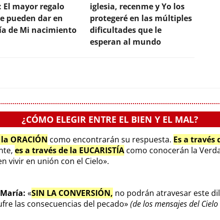
: El mayor regalo
iglesia, recenme y Yo los
e pueden dar en
protegeré en las múltiples
día de Mi nacimiento
dificultades que le
esperan al mundo
¿CÓMO ELEGIR ENTRE EL BIEN Y EL MAL?
e la ORACIÓN
como encontrarán su respuesta.
Es a través
ente,
es a través de la EUCARISTÍA
como conocerán la Verda
 vivir en unión con el Cielo».
 María:
«
SIN LA CONVERSIÓN,
no podrán atravesar este di
sufre las consecuencias del pecado»
(de los mensajes del Ciel