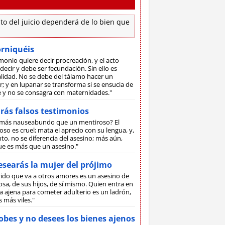
to del juicio dependerá de lo bien que
orniquéis
monio quiere decir procreación, y el acto
decir y debe ser fecundación. Sin ello es
lidad. No se debe del tálamo hacer un
; y en lupanar se transforma si se ensucia de
ne y no se consagra con maternidades."
rás falsos testimonios
más nauseabundo que un mentiroso? El
so es cruel; mata el aprecio con su lengua, y,
to, no se diferencia del asesino; más aún,
ue es más que un asesino."
searás la mujer del prójimo
rido que va a otros amores es un asesino de
sa, de sus hijos, de sí mismo. Quien entra en
 ajena para cometer adulterio es un ladrón,
s más viles."
bes y no desees los bienes ajenos