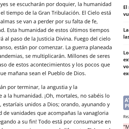
ayes se escucharán por doquier, la humanidad
El
 el tiempo de la Gran Tribulación. El Cielo está
vu
 almas se van a perder por su falta de fe,
dad. Esta humanidad de estos últimos tiempos
La
la
á al paso de la Justicia Divina. Fuego del cielo
scanso, están por comenzar. La guerra planeada
Lo
pandemias, se multiplicarán. Millones de seres
ex
so de estos acontecimientos y los pocos que
vo
que mañana sean el Pueblo de Dios.
ex
án por terminar, la angustia y la
 a la humanidad. ¡Oh, mortales, no sabéis lo
A
is, estaríais unidos a Dios; orando, ayunando y
P
ad de vanidades que acompañas la vanagloria
Re
legando a su fin! Todo está por consumarse en
"M