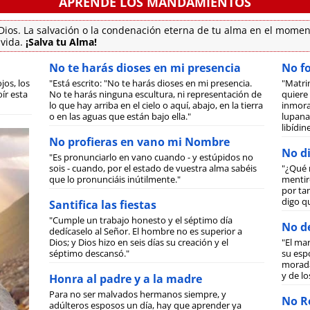
APRENDE LOS MANDAMIENTOS
ios. La salvación o la condenación eterna de tu alma en el momen
 vida.
¡Salva tu Alma!
No te harás dioses en mi presencia
No f
jos, los
"Está escrito: "No te harás dioses en mi presencia.
"Matri
ír esta
No te harás ninguna escultura, ni representación de
quiere 
lo que hay arriba en el cielo o aquí, abajo, en la tierra
inmora
o en las aguas que están bajo ella."
lupanar
libídi
No profieras en vano mi Nombre
No di
"Es pronunciarlo en vano cuando - y estúpidos no
sois - cuando, por el estado de vuestra alma sabéis
"¿Qué 
que lo pronunciáis inútilmente."
mentiro
por tan
digo q
Santifica las fiestas
"Cumple un trabajo honesto y el séptimo día
No de
dedícaselo al Señor. El hombre no es superior a
Dios; y Dios hizo en seis días su creación y el
"El ma
séptimo descansó."
su espo
morada
y de lo
Honra al padre y a la madre
Para no ser malvados hermanos siempre, y
No Ro
adúlteros esposos un día, hay que aprender ya