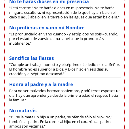
No te harás dioses en mi presencia
"Está escrito: "No te harás dioses en mi presencia. No te harás
ninguna escultura, ni representación de lo que hay arriba en el
cielo o aquí, abajo, en la tierra o en las aguas que están bajo ella."
No profieras en vano mi Nombre
"Es pronunciarlo en vano cuando - y estúpidos no sois - cuando,
por el estado de vuestra alma sabéis que lo pronunciáis
inútilmente."
Santifica las fiestas
"Cumple un trabajo honesto y el séptimo día dedícaselo al Señor.
El hombre no es superior a Dios; y Dios hizo en seis días su
creación y el séptimo descansó."
Honra al padre y a la madre
Para no ser malvados hermanos siempre, y adúlteros esposos un
día, hay que aprender ya desde la primera edad el respeto hacia
la familia."
No matarás
"¿Si se le mata un hijo a un padre, se ofende sólo al hijo? No;
también al padre. En la carne, al hijo; en el corazón, al padre:
ambos son víctimas."