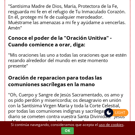
"Santísima Madre de Dios, María, Protectora de la Fe,
resguarda mi fe en el refugio de Tu Inmaculado Corazón.
En él, protege mi fe de cualquier merodeador.
Muéstrame las amenazas a mi fe y ayúdame a vencerlas.
Amén"
Conoce el poder de la "Oración Unitiva" -
Cuando comience a orar, diga:
"Mis oraciones las uno a todas las oraciones que se estén
rezando alrededor del mundo en este momento
presente"
Oración de reparacion para todas las
comuniones sacrílegas en la mano
"Oh, Cuerpo y Sangre de Jesús Sacramentado, os amo y
os pido perdón y misericordia; os desagravio en unión
con la Santísima Virgen María y toda la Corte Celestial,
por todas las comuniones indignas y sacrílegas, que a
LIGHT
diario se cometen contra vuestra Santa Divinidad. "Jesús
y María, os amo, salvad a las almas."
Si continúa navegando, consideramos que acepta el
uso de cookies
.
OK
Oración de Consagración de las familias y