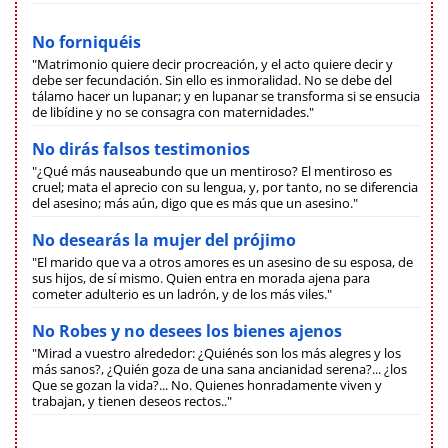
No forniquéis
"Matrimonio quiere decir procreación, y el acto quiere decir y
debe ser fecundación. Sin ello es inmoralidad. No se debe del
tálamo hacer un lupanar; y en lupanar se transforma si se ensucia
de libídine y no se consagra con maternidades."
No dirás falsos testimonios
"¿Qué más nauseabundo que un mentiroso? El mentiroso es
cruel; mata el aprecio con su lengua, y, por tanto, no se diferencia
del asesino; más aún, digo que es más que un asesino."
No desearás la mujer del prójimo
"El marido que va a otros amores es un asesino de su esposa, de
sus hijos, de sí mismo. Quien entra en morada ajena para
cometer adulterio es un ladrón, y de los más viles."
No Robes y no desees los bienes ajenos
"Mirad a vuestro alrededor: ¿Quiénés son los más alegres y los
más sanos?, ¿Quién goza de una sana ancianidad serena?... ¿los
Que se gozan la vida?... No. Quienes honradamente viven y
trabajan, y tienen deseos rectos.."