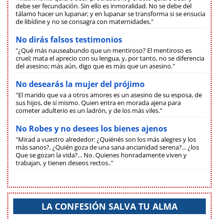
debe ser fecundación. Sin ello es inmoralidad. No se debe del
tálamo hacer un lupanar; y en lupanar se transforma si se ensucia
de libídine y no se consagra con maternidades."
No dirás falsos testimonios
"¿Qué más nauseabundo que un mentiroso? El mentiroso es
cruel; mata el aprecio con su lengua, y, por tanto, no se diferencia
del asesino; más aún, digo que es más que un asesino."
No desearás la mujer del prójimo
"El marido que va a otros amores es un asesino de su esposa, de
sus hijos, de sí mismo. Quien entra en morada ajena para
cometer adulterio es un ladrón, y de los más viles."
No Robes y no desees los bienes ajenos
"Mirad a vuestro alrededor: ¿Quiénés son los más alegres y los
más sanos?, ¿Quién goza de una sana ancianidad serena?... ¿los
Que se gozan la vida?... No. Quienes honradamente viven y
trabajan, y tienen deseos rectos.."
LA CONFESIÓN SALVA TU ALMA