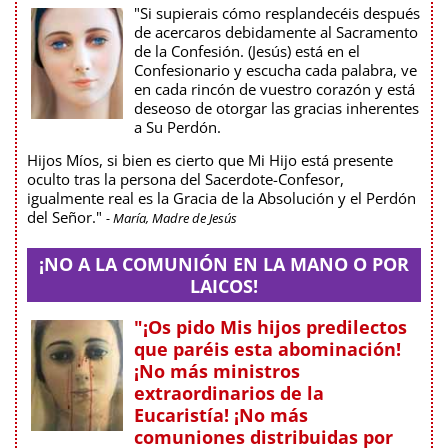
"Si supierais cómo resplandecéis después
de acercaros debidamente al Sacramento
de la Confesión. (Jesús) está en el
Confesionario y escucha cada palabra, ve
en cada rincón de vuestro corazón y está
deseoso de otorgar las gracias inherentes
a Su Perdón.
Hijos Míos, si bien es cierto que Mi Hijo está presente
oculto tras la persona del Sacerdote-Confesor,
igualmente real es la Gracia de la Absolución y el Perdón
del Señor."
- María, Madre de Jesús
¡NO A LA COMUNIÓN EN LA MANO O POR
LAICOS!
"¡Os pido Mis hijos predilectos
que paréis esta abominación!
¡No más ministros
extraordinarios de la
Eucaristía! ¡No más
comuniones distribuidas por