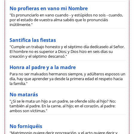
No profieras en vano mi Nombre
"Es pronunciarlo en vano cuando - y estúpidos no sois - cuando,
por el estado de vuestra alma sabéis que lo pronunciáis
inútilmente."
Santifica las fiestas
"Cumple un trabajo honesto y el séptimo día dedícaselo al Señor.
El hombre no es superior a Dios; y Dios hizo en seis días su
creación y el séptimo descansó."
Honra al padre y a la madre
Para no ser malvados hermanos siempre, y adúlteros esposos un
día, hay que aprender ya desde la primera edad el respeto hacia
la familia."
No matarás
"¿Si se le mata un hijo a un padre, se ofende sólo al hijo? No;
también al padre. En la carne, al hijo; en el corazón, al padre:
ambos son víctimas."
No forniquéis
"Matrimonio quiere decir procreación, y el acto quiere decir y