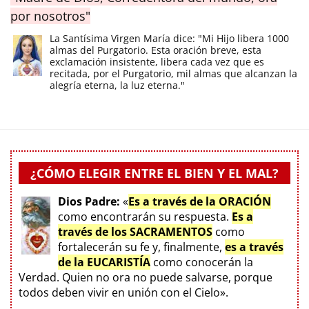
por nosotros"
La Santísima Virgen María dice: "Mi Hijo libera 1000
almas del Purgatorio. Esta oración breve, esta
exclamación insistente, libera cada vez que es
recitada, por el Purgatorio, mil almas que alcanzan la
alegría eterna, la luz eterna."
¿CÓMO ELEGIR ENTRE EL BIEN Y EL MAL?
Dios Padre:
«
Es a través de la ORACIÓN
como encontrarán su respuesta.
Es a
través de los SACRAMENTOS
como
fortalecerán su fe y, finalmente,
es a través
de la EUCARISTÍA
como conocerán la
Verdad. Quien no ora no puede salvarse, porque
todos deben vivir en unión con el Cielo».