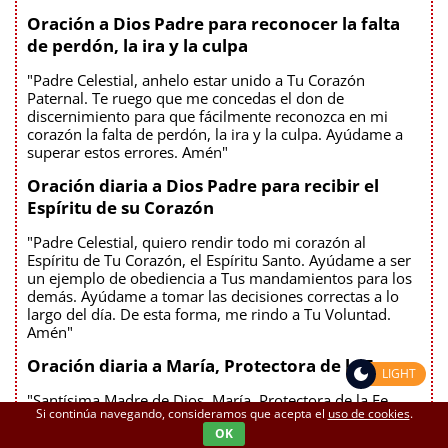
Oración a Dios Padre para reconocer la falta
de perdón, la ira y la culpa
"Padre Celestial, anhelo estar unido a Tu Corazón
Paternal. Te ruego que me concedas el don de
discernimiento para que fácilmente reconozca en mi
corazón la falta de perdón, la ira y la culpa. Ayúdame a
superar estos errores. Amén"
Oración diaria a Dios Padre para recibir el
Espíritu de su Corazón
"Padre Celestial, quiero rendir todo mi corazón al
Espíritu de Tu Corazón, el Espíritu Santo. Ayúdame a ser
un ejemplo de obediencia a Tus mandamientos para los
demás. Ayúdame a tomar las decisiones correctas a lo
largo del día. De esta forma, me rindo a Tu Voluntad.
Amén"
Oración diaria a María, Protectora de la Fe
LIGHT
"Santísima Madre de Dios, María, Protectora de la Fe,
Si continúa navegando, consideramos que acepta el
uso de cookies
.
resguarda mi fe en el refugio de Tu Inmaculado Corazón.
OK
En él, protege mi fe de cualquier merodeador.