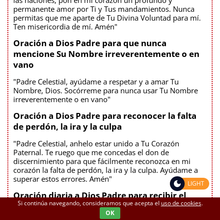
permanente amor por Ti y Tus mandamientos. Nunca
permitas que me aparte de Tu Divina Voluntad para mí.
Ten misericordia de mí. Amén"
Oración a Dios Padre para que nunca
mencione Su Nombre irreverentemente o en
vano
"Padre Celestial, ayúdame a respetar y a amar Tu
Nombre, Dios. Socórreme para nunca usar Tu Nombre
irreverentemente o en vano"
Oración a Dios Padre para reconocer la falta
de perdón, la ira y la culpa
"Padre Celestial, anhelo estar unido a Tu Corazón
Paternal. Te ruego que me concedas el don de
discernimiento para que fácilmente reconozca en mi
corazón la falta de perdón, la ira y la culpa. Ayúdame a
superar estos errores. Amén"
LIGHT
Oración diaria a Dios Padre para recibir el
Si continúa navegando, consideramos que acepta el
uso de cookies
.
Espíritu de su Corazón
OK