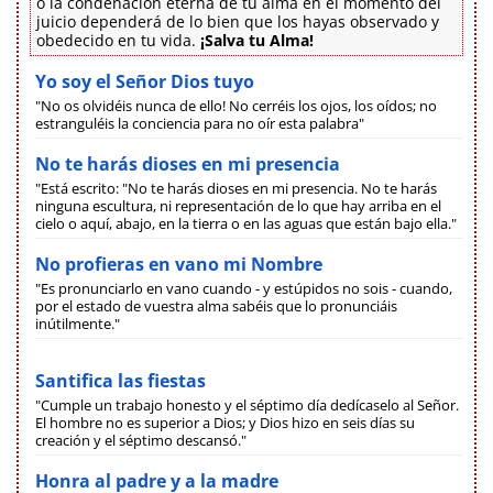
o la condenación eterna de tu alma en el momento del
juicio dependerá de lo bien que los hayas observado y
obedecido en tu vida.
¡Salva tu Alma!
Yo soy el Señor Dios tuyo
"No os olvidéis nunca de ello! No cerréis los ojos, los oídos; no
estranguléis la conciencia para no oír esta palabra"
No te harás dioses en mi presencia
"Está escrito: "No te harás dioses en mi presencia. No te harás
ninguna escultura, ni representación de lo que hay arriba en el
cielo o aquí, abajo, en la tierra o en las aguas que están bajo ella."
No profieras en vano mi Nombre
"Es pronunciarlo en vano cuando - y estúpidos no sois - cuando,
por el estado de vuestra alma sabéis que lo pronunciáis
inútilmente."
Santifica las fiestas
"Cumple un trabajo honesto y el séptimo día dedícaselo al Señor.
El hombre no es superior a Dios; y Dios hizo en seis días su
creación y el séptimo descansó."
Honra al padre y a la madre