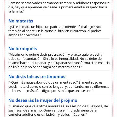
Para no ser malvados hermanos siempre, y adúlteros esposos un
día, hay que aprender ya desde la primera edad el respeto hacia
la familia."
No matarás
"¿Si se le mata un hijo a un padre, se ofende sólo al hijo? No;
también al padre. En la carne, al hijo; en el corazón, al padre:
ambos son víctimas."
No forniquéis
"Matrimonio quiere decir procreación, y el acto quiere decir y
debe ser fecundación. Sin ello es inmoralidad. No se debe del
tálamo hacer un lupanar; y en lupanar se transforma si se ensucia
de libídine y no se consagra con maternidades."
No dirás falsos testimonios
"¿Qué más nauseabundo que un mentiroso? El mentiroso es
cruel; mata el aprecio con su lengua, y, por tanto, no se diferencia
del asesino; más aún, digo que es más que un asesino."
No desearás la mujer del prójimo
"El marido que va a otros amores es un asesino de su esposa, de
sus hijos, de sí mismo. Quien entra en morada ajena para
cometer adulterio es un ladrón, y de los más viles."