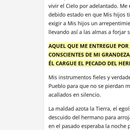
vivir el Cielo por adelantado. Me
debido estado en que Mis hijos t
exigir a Mis hijos un arrepentim
llevando así a las almas a forjar 
AQUEL QUE ME ENTREGUE POR
CONSCIENTES DE MI GRANDEZA 
ÉL CARGUE EL PECADO DEL HE
Mis instrumentos fieles y verdade
Pueblo para que no se pierdan m
acallados en silencio.
La maldad azota la Tierra, el eg
descuido del hermano para arroja
en el pasado esperaba la noche p