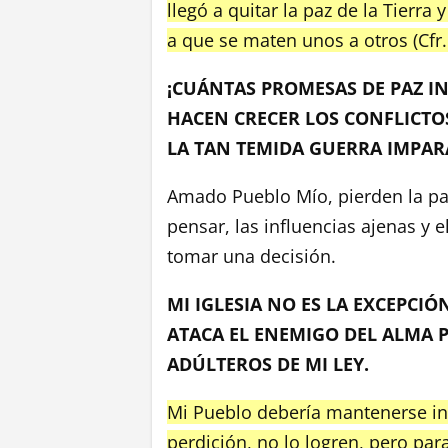
llegó a quitar la paz de la Tierra 
a que se maten unos a otros (Cfr.
¡CUÁNTAS PROMESAS DE PAZ I
HACEN CRECER LOS CONFLICTOS
LA TAN TEMIDA GUERRA IMPAR
Amado Pueblo Mío, pierden la paz
pensar, las influencias ajenas y 
tomar una decisión.
MI IGLESIA NO ES LA EXCEPCIÓ
ATACA EL ENEMIGO DEL ALMA P
ADÚLTEROS DE MI LEY.
Mi Pueblo debería mantenerse inm
perdición, no lo logren, pero pa