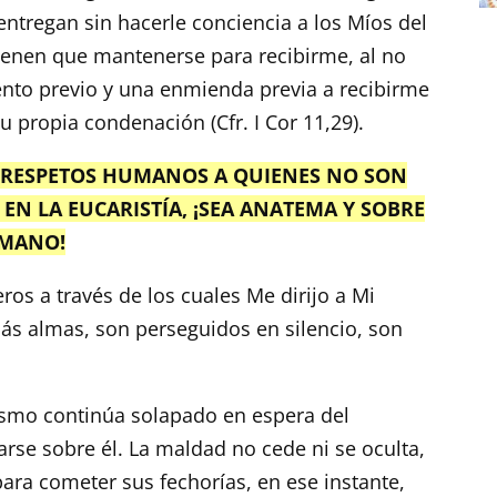
 entregan sin hacerle conciencia a los Míos del
ienen que mantenerse para recibirme, al no
iento previo y una enmienda previa a recibirme
su propia condenación (Cfr. I Cor 11,29).
 RESPETOS HUMANOS A QUIENES NO SON
EN LA EUCARISTÍA, ¡SEA ANATEMA Y SOBRE
RMANO!
ros a través de los cuales Me dirijo a Mi
ás almas, son perseguidos en silencio, son
oísmo continúa solapado en espera del
rse sobre él. La maldad no cede ni se oculta,
ara cometer sus fechorías, en ese instante,