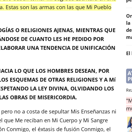
ra. Estas son las armas con las que Mi Pueblo
Or
la
GÍAS O RELIGIONES AJENAS, MIENTRAS QUE
de
ma
ÁNDOSE DE CUANTO LES HE PEDIDO POR
ELABORAR UNA TENDENCIA DE UNIFICACIÓN
El
HACIA LO QUE LOS HOMBRES DESEAN, POR
A
P
 LOS ESQUEMAS DE OTRAS RELIGIONES Y A Mí
ESPETANDO LA LEY DIVINA, OLVIDANDO LOS
Re
AS OBRAS DE MISERICORDIA.
"M
mu
pero no a costa de sepultar Mis Enseñanzas ni
 el que Me reciban en Mi Cuerpo y Mi Sangre
ión Conmigo, el éxtasis de fusión Conmigo, el