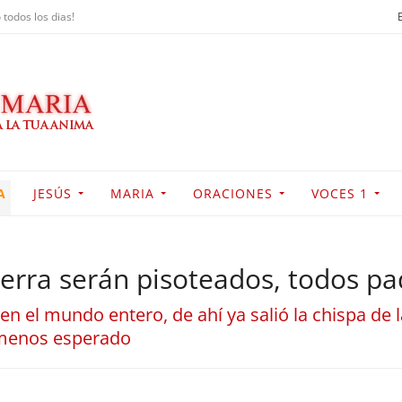
 todos los dias!
A
JESÚS
MARIA
ORACIONES
VOCES 1
ierra serán pisoteados, todos p
en el mundo entero, de ahí ya salió la chispa de 
 menos esperado