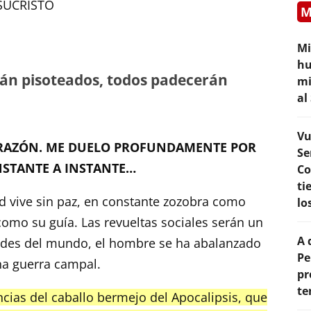
SUCRISTO
M
Mi
hu
erán pisoteados, todos padecerán
mi
al
Vu
CORAZÓN. ME DUELO PROFUNDAMENTE POR
Se
NSTANTE A INSTANTE…
Co
ti
 vive sin paz, en constante zozobra como
lo
omo su guía. Las revueltas sociales serán un
A 
ades del mundo, el hombre se ha abalanzado
Pe
a guerra campal.
pr
te
ias del caballo bermejo del Apocalipsis, que