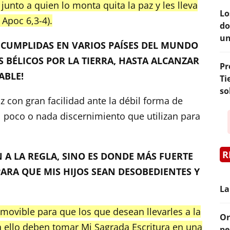
y junto a quien lo monta quita la paz y les lleva
Lo
 Apoc 6,3-4).
do
un
NCUMPLIDAS EN VARIOS PAÍSES DEL MUNDO
 BÉLICOS POR LA TIERRA, HASTA ALCANZAR
Pr
ABLE!
Ti
so
 con gran facilidad ante la débil forma de
el poco o nada discernimiento que utilizan para
R
N A LA REGLA, SINO ES DONDE MÁS FUERTE
ARA QUE MIS HIJOS SEAN DESOBEDIENTES Y
La
ovible para que los que desean llevarles a la
Or
ra ello deben tomar Mi Sagrada Escritura en una
pe