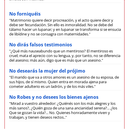
No forniquéis
"Matrimonio quiere decir procreación, y el acto quiere decir y
debe ser fecundación. Sin ello es inmoralidad. No se debe del
tálamo hacer un lupanar; y en lupanar se transforma si se ensucia
de libídine y no se consagra con maternidades."
No dirás falsos testimonios
"¿Qué más nauseabundo que un mentiroso? El mentiroso es
cruel; mata el aprecio con su lengua, y, por tanto, no se diferencia
del asesino; más aún, digo que es más que un asesino."
No desearás la mujer del prójimo
"El marido que va a otros amores es un asesino de su esposa, de
sus hijos, de sí mismo. Quien entra en morada ajena para
cometer adulterio es un ladrón, y de los más viles."
No Robes y no desees los bienes ajenos
"Mirad a vuestro alrededor: ¿Quiénés son los más alegres y los
más sanos?, ¿Quién goza de una sana ancianidad serena?... ¿los
Que se gozan la vida?... No. Quienes honradamente viven y
trabajan, y tienen deseos rectos.."