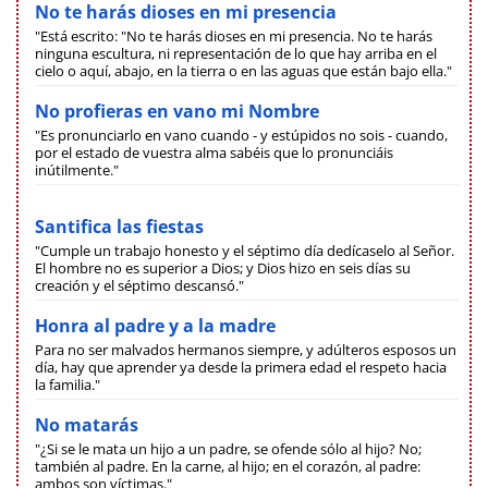
No te harás dioses en mi presencia
"Está escrito: "No te harás dioses en mi presencia. No te harás
ninguna escultura, ni representación de lo que hay arriba en el
cielo o aquí, abajo, en la tierra o en las aguas que están bajo ella."
No profieras en vano mi Nombre
"Es pronunciarlo en vano cuando - y estúpidos no sois - cuando,
por el estado de vuestra alma sabéis que lo pronunciáis
inútilmente."
Santifica las fiestas
"Cumple un trabajo honesto y el séptimo día dedícaselo al Señor.
El hombre no es superior a Dios; y Dios hizo en seis días su
creación y el séptimo descansó."
Honra al padre y a la madre
Para no ser malvados hermanos siempre, y adúlteros esposos un
día, hay que aprender ya desde la primera edad el respeto hacia
la familia."
No matarás
"¿Si se le mata un hijo a un padre, se ofende sólo al hijo? No;
también al padre. En la carne, al hijo; en el corazón, al padre:
ambos son víctimas."