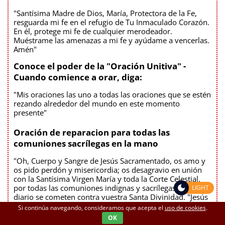
"Santísima Madre de Dios, María, Protectora de la Fe,
resguarda mi fe en el refugio de Tu Inmaculado Corazón.
En él, protege mi fe de cualquier merodeador.
Muéstrame las amenazas a mi fe y ayúdame a vencerlas.
Amén"
Conoce el poder de la "Oración Unitiva" -
Cuando comience a orar, diga:
"Mis oraciones las uno a todas las oraciones que se estén
rezando alrededor del mundo en este momento
presente"
Oración de reparacion para todas las
comuniones sacrílegas en la mano
"Oh, Cuerpo y Sangre de Jesús Sacramentado, os amo y
os pido perdón y misericordia; os desagravio en unión
con la Santísima Virgen María y toda la Corte Celestial,
por todas las comuniones indignas y sacrílegas, que a
LIGHT
diario se cometen contra vuestra Santa Divinidad. "Jesús
y María, os amo, salvad a las almas."
Si continúa navegando, consideramos que acepta el
uso de cookies
.
OK
Oración de Consagración de las familias y