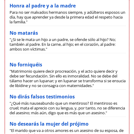
Honra al padre y a la madre
Para no ser malvados hermanos siempre, y adúlteros esposos un
día, hay que aprender ya desde la primera edad el respeto hacia
la familia."
No matarás
"¿Si se le mata un hijo a un padre, se ofende sólo al hijo? No;
también al padre. En la carne, al hijo; en el corazón, al padre:
ambos son víctimas."
No forniquéis
"Matrimonio quiere decir procreación, y el acto quiere decir y
debe ser fecundación. Sin ello es inmoralidad. No se debe del
tálamo hacer un lupanar; y en lupanar se transforma si se ensucia
de libídine y no se consagra con maternidades."
No dirás falsos testimonios
"¿Qué más nauseabundo que un mentiroso? El mentiroso es
cruel; mata el aprecio con su lengua, y, por tanto, no se diferencia
del asesino; más aún, digo que es más que un asesino."
No desearás la mujer del prójimo
"El marido que va a otros amores es un asesino de su esposa, de