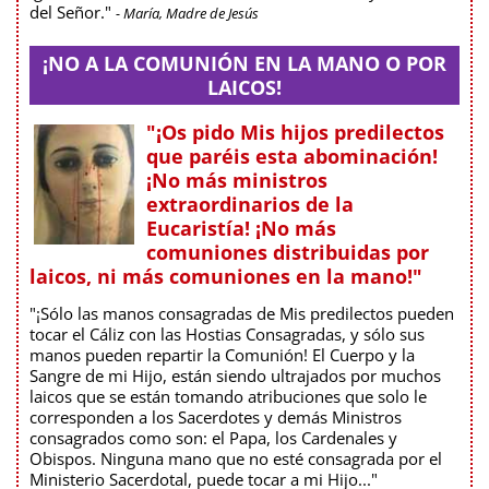
del Señor."
- María, Madre de Jesús
¡NO A LA COMUNIÓN EN LA MANO O POR
LAICOS!
"¡Os pido Mis hijos predilectos
que paréis esta abominación!
¡No más ministros
extraordinarios de la
Eucaristía! ¡No más
comuniones distribuidas por
laicos, ni más comuniones en la mano!"
"¡Sólo las manos consagradas de Mis predilectos pueden
tocar el Cáliz con las Hostias Consagradas, y sólo sus
manos pueden repartir la Comunión! El Cuerpo y la
Sangre de mi Hijo, están siendo ultrajados por muchos
laicos que se están tomando atribuciones que solo le
corresponden a los Sacerdotes y demás Ministros
consagrados como son: el Papa, los Cardenales y
Obispos. Ninguna mano que no esté consagrada por el
Ministerio Sacerdotal, puede tocar a mi Hijo..."