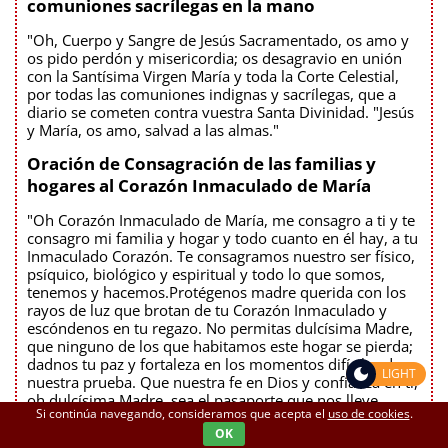
comuniones sacrílegas en la mano
"Oh, Cuerpo y Sangre de Jesús Sacramentado, os amo y
os pido perdón y misericordia; os desagravio en unión
con la Santísima Virgen María y toda la Corte Celestial,
por todas las comuniones indignas y sacrílegas, que a
diario se cometen contra vuestra Santa Divinidad. "Jesús
y María, os amo, salvad a las almas."
Oración de Consagración de las familias y
hogares al Corazón Inmaculado de María
"Oh Corazón Inmaculado de María, me consagro a ti y te
consagro mi familia y hogar y todo cuanto en él hay, a tu
Inmaculado Corazón. Te consagramos nuestro ser físico,
psíquico, biológico y espiritual y todo lo que somos,
tenemos y hacemos.Protégenos madre querida con los
rayos de luz que brotan de tu Corazón Inmaculado y
escóndenos en tu regazo. No permitas dulcísima Madre,
que ninguno de los que habitamos este hogar se pierda;
dadnos tu paz y fortaleza en los momentos difíciles de
LIGHT
nuestra prueba. Que nuestra fe en Dios y confianza en ti,
oh dulcísima Madre, sea el pasaporte que nos lleve
Si continúa navegando, consideramos que acepta el
uso de cookies
.
seguros a las puertas de la nueva Creación. Amén. Ave
OK
María Purísima, sin pecado concebida María Santísima (3