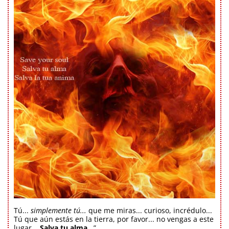
Tú...
simplemente tú...
que me miras... curioso, incrédulo...
Tú que aún estás en la tierra, por favor... no vengas a este
lugar...
Salva tu alma...
”