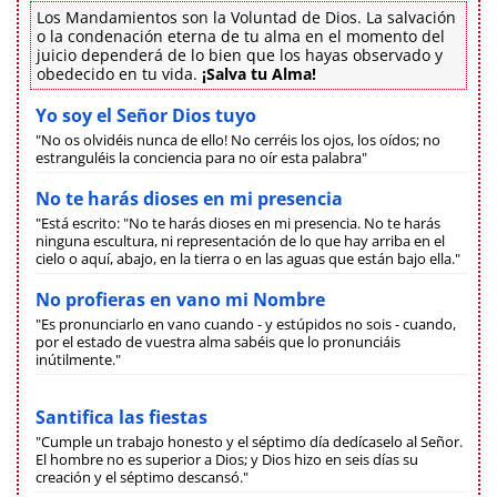
Los Mandamientos son la Voluntad de Dios. La salvación
o la condenación eterna de tu alma en el momento del
juicio dependerá de lo bien que los hayas observado y
obedecido en tu vida.
¡Salva tu Alma!
Yo soy el Señor Dios tuyo
"No os olvidéis nunca de ello! No cerréis los ojos, los oídos; no
estranguléis la conciencia para no oír esta palabra"
No te harás dioses en mi presencia
"Está escrito: "No te harás dioses en mi presencia. No te harás
ninguna escultura, ni representación de lo que hay arriba en el
cielo o aquí, abajo, en la tierra o en las aguas que están bajo ella."
No profieras en vano mi Nombre
"Es pronunciarlo en vano cuando - y estúpidos no sois - cuando,
por el estado de vuestra alma sabéis que lo pronunciáis
inútilmente."
Santifica las fiestas
"Cumple un trabajo honesto y el séptimo día dedícaselo al Señor.
El hombre no es superior a Dios; y Dios hizo en seis días su
creación y el séptimo descansó."