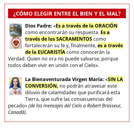
¿CÓMO ELEGIR ENTRE EL BIEN Y EL MAL?
Dios Padre:
«
Es a través de la ORACIÓN
como encontrarán su respuesta.
Es a
través de los SACRAMENTOS
como
fortalecerán su fe y, finalmente,
es a través
de la EUCARISTÍA
como conocerán la
Verdad. Quien no ora no puede salvarse, porque
todos deben vivir en unión con el Cielo».
La Bienaventurada Virgen María:
«
SIN LA
CONVERSIÓN,
no podrán atravesar este
diluvio de calamidades que purificará esta
Tierra, que sufre las consecuencias del
pecado»
(de los mensajes del Cielo a Robert Brasseur,
Canadá)
.