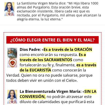
La Santísima Virgen María dice: "Mi Hijo libera 1000
almas del Purgatorio. Esta oración breve, esta
exclamación insistente, libera cada vez que es
recitada, por el Purgatorio, mil almas que alcanzan la
alegría eterna, la luz eterna."
¿CÓMO ELEGIR ENTRE EL BIEN Y EL MAL?
Dios Padre:
«
Es a través de la ORACIÓN
como encontrarán su respuesta.
Es a
través de los SACRAMENTOS
como
fortalecerán su fe y, finalmente,
es a través
de la EUCARISTÍA
como conocerán la
Verdad. Quien no ora no puede salvarse, porque
todos deben vivir en unión con el Cielo».
La Bienaventurada Virgen María:
«
SIN LA
CONVERSIÓN,
no podrán atravesar este
diluvio de calamidades que purificará esta