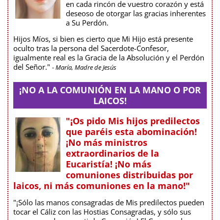
en cada rincón de vuestro corazón y está
deseoso de otorgar las gracias inherentes
a Su Perdón.
Hijos Míos, si bien es cierto que Mi Hijo está presente
oculto tras la persona del Sacerdote-Confesor,
igualmente real es la Gracia de la Absolución y el Perdón
del Señor."
- María, Madre de Jesús
¡NO A LA COMUNIÓN EN LA MANO O POR
LAICOS!
"¡Os pido Mis hijos predilectos
que paréis esta abominación!
¡No más ministros
extraordinarios de la
Eucaristía! ¡No más
comuniones distribuidas por
laicos, ni más comuniones en la mano!"
"¡Sólo las manos consagradas de Mis predilectos pueden
tocar el Cáliz con las Hostias Consagradas, y sólo sus