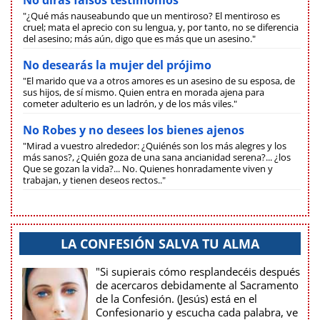
No dirás falsos testimonios
"¿Qué más nauseabundo que un mentiroso? El mentiroso es
cruel; mata el aprecio con su lengua, y, por tanto, no se diferencia
del asesino; más aún, digo que es más que un asesino."
No desearás la mujer del prójimo
"El marido que va a otros amores es un asesino de su esposa, de
sus hijos, de sí mismo. Quien entra en morada ajena para
cometer adulterio es un ladrón, y de los más viles."
No Robes y no desees los bienes ajenos
"Mirad a vuestro alrededor: ¿Quiénés son los más alegres y los
más sanos?, ¿Quién goza de una sana ancianidad serena?... ¿los
Que se gozan la vida?... No. Quienes honradamente viven y
trabajan, y tienen deseos rectos.."
LA CONFESIÓN SALVA TU ALMA
"Si supierais cómo resplandecéis después
de acercaros debidamente al Sacramento
de la Confesión. (Jesús) está en el
Confesionario y escucha cada palabra, ve