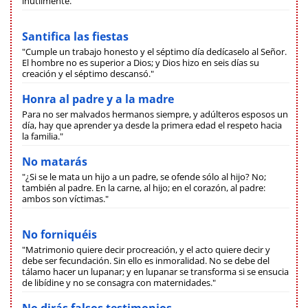
inútilmente."
Santifica las fiestas
"Cumple un trabajo honesto y el séptimo día dedícaselo al Señor.
El hombre no es superior a Dios; y Dios hizo en seis días su
creación y el séptimo descansó."
Honra al padre y a la madre
Para no ser malvados hermanos siempre, y adúlteros esposos un
día, hay que aprender ya desde la primera edad el respeto hacia
la familia."
No matarás
"¿Si se le mata un hijo a un padre, se ofende sólo al hijo? No;
también al padre. En la carne, al hijo; en el corazón, al padre:
ambos son víctimas."
No forniquéis
"Matrimonio quiere decir procreación, y el acto quiere decir y
debe ser fecundación. Sin ello es inmoralidad. No se debe del
tálamo hacer un lupanar; y en lupanar se transforma si se ensucia
de libídine y no se consagra con maternidades."