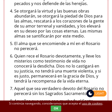
pecados y nos defiende de las herejías.
Se otorgará la virtud y las buenas obras
abundarán, se otorgará la piedad de Dios para
las almas, rescatará a los corazones de la gente
de su amor terrenal y vanidades, y los elevará
en su deseo por las cosas eternas. Las mismas
almas se santificarán por este medio.
El alma que se encomiende a mí en el Rosario
no perecerá.
Quien rece el Rosario devotamente, y lleve los
misterios como testimonio de vida no
conocerá la desdicha. Dios no lo castigará en
su justicia, no tendrá una muerte violenta, y si
es justo, permanecerá en la gracia de Dios, y
tendrá la recompensa de la vida eterna.
Aquel que sea verdadero devoto del Rosario no
perecerá sin los Sagrados Sacramentos.
LIGHT
Aquellos que recen con mucha fe el Santo
Si continúa navegando, consideramos que acepta el
uso de cookies
.
Rosario en vida y en la hora de su muerte
OK
encontrarán la luz de Dios y la plenitud de su